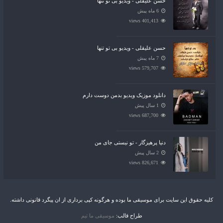
حسن علیقلی - ویدیو بی تو تنها
6 ماه پیش
401,413 views
حسن علیقلی - ویدیو بی تو تنها
7 ماه پیش
579,707 views
دانلود موزیک ویدیو بدمن دوست دارم
1 سال پیش
687,700 views
دنیا پرهیزگار - تو نیستی جای من
2 سال پیش
826,671 views
کلیه حقوق این سایت برای موسیقی ما بوده و هرگونه کپی برداری از ان پیگرد قانونی داشته.
طراح قالب:
موسیقی ما تیم