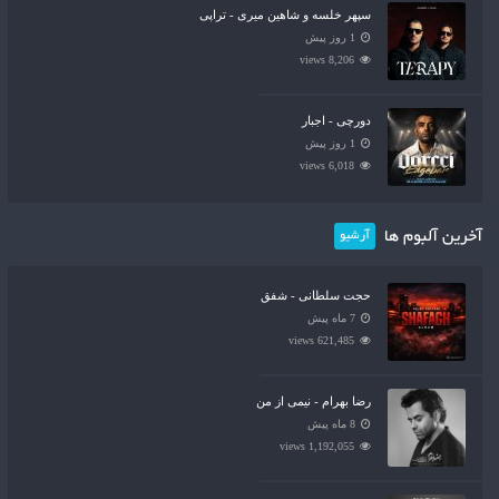
سپهر خلسه و شاهین میری - تراپی
1 روز پیش
8,206 views
دورچی - اجبار
1 روز پیش
6,018 views
آخرین آلبوم ها
آرشیو
حجت سلطانی - شفق
7 ماه پیش
621,485 views
رضا بهرام - نیمی از من
8 ماه پیش
1,192,055 views