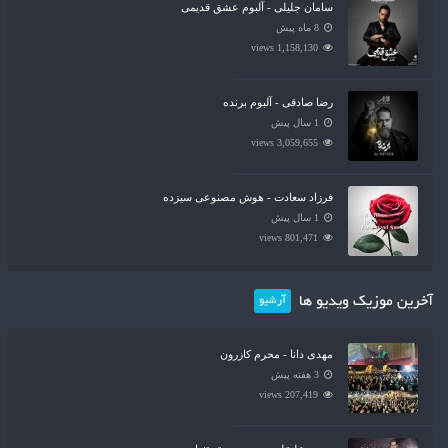
سامان جلیلی - آلبوم عشق قدیمی
8 ماه پیش
1,158,130 views
رضا صادقی - آلبوم برنده
1 سال پیش
3,059,655 views
فرزاد سعادت - هوش مصنوعی سیزده
1 سال پیش
801,471 views
آخرین موزیک ویدیو ها
آرشیو
مهدی دانا - محرم کازرون
3 هفته پیش
207,419 views