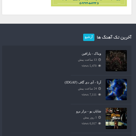
آخرین تک آهنگ ها
آرشیو
ویناک - پارافین
13 ساعت پیش
5,470 views
آرتا - آی دی گاف (IDGAF)
24 ساعت پیش
7,111 views
شایان یو - بزار برو
1 روز پیش
6,017 views