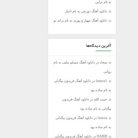
به نام تراپی
فریدون آسرایی
دانلود آهنگ دورچی به نام اجبار
کامران مولایی
دانلود آهنگ مهیار و پوری به نام برای تو
مازیار فلاحی
مجید اخشابی
مجید خراطها
آخرین دیدگاه‌ها
محسن ابراهیم زاده
سجاد
در
دانلود آهنگ مسلم ملتی به نام
محسن چاووشی
روانی
محسن یگانه
fatmea1
در
دانلود آهنگ فریدون بیگدلی
محمد رضا گلزار
به نام ساده بود
محمد علیزاده
حبیب الله
در
دانلود آهنگ فریدون
مرتضی اشرفی
بیگدلی به نام ساده بود
مرتضی سرمدی
fatmea
در
دانلود آهنگ فریدون بیگدلی
مهدی جهانی
به نام ساده بود
مهدی یغمایی
HABIB
در
دانلود آهنگ فریدون بیگدلی
میثم ابراهیمی