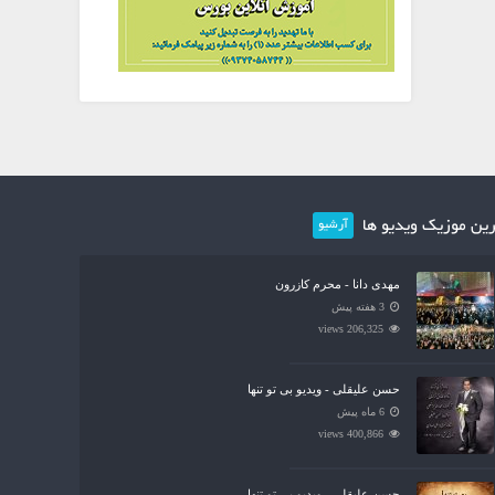
ین موزیک ویدیو ها
آرشیو
مهدی دانا - محرم کازرون
3 هفته پیش
206,325 views
حسن علیقلی - ویدیو بی تو تنها
6 ماه پیش
400,866 views
حسن علیقلی - ویدیو بی تو تنها