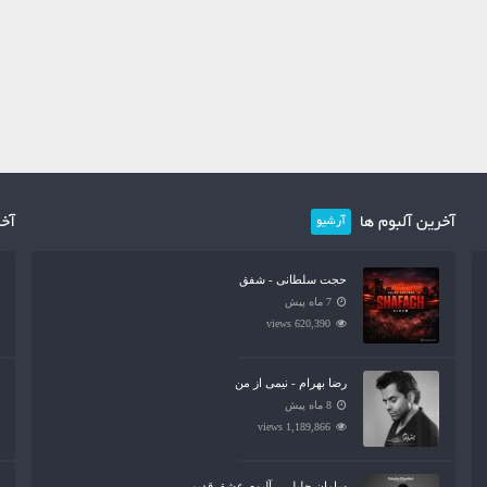
آخرین آلبوم ها
آخر
آرشیو
حجت سلطانی - شفق
7 ماه پیش
620,390 views
رضا بهرام - نیمی از من
8 ماه پیش
1,189,866 views
سامان جلیلی - آلبوم عشق قدیمی