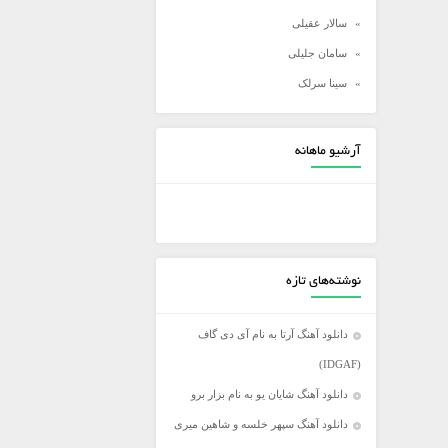
سالار عقیلی
سامان جلیلی
سینا سرلک
شادمهر عقیلی
شهاب مظفری
آرشیو ماهانه
علی زند وکیلی
علی عبدالمالکی
علی لهراسبی
علی یاسینی
نوشته‌های تازه
علیرضا روزگار
علیرضا طلیسچی
دانلود آهنگ آرتا به نام آی دی گاف
عماد
(IDGAF)
عماد طالب زاده
دانلود آهنگ شایان یو به نام بزار برو
فرزاد فرخ
دانلود آهنگ سپهر خلسه و شاهین میری
فرزاد فرزین