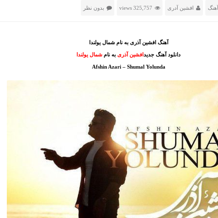
هنگ
افشین آدری
325,757 views
بدون نظر
آهنگ افشین آذری به نام شمال یولندا
دانلود آهنگ جدید
افشین آذری
به نام
شمال یولندا
Afshin Azari – Shumal Yolunda