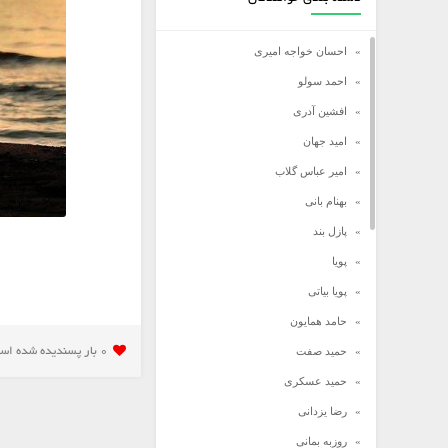
احسان خواجه امیری
احمد سولو
افشین آدری
امید جهان
امیر عباس گلاب
بهنام بانی
پازل بند
پویا
پویا بیاتی
حامد همایون
حمید صفت
0 بار پسنديده شده است
حمید عسکری
رضا یزدانی
روزبه بمانی