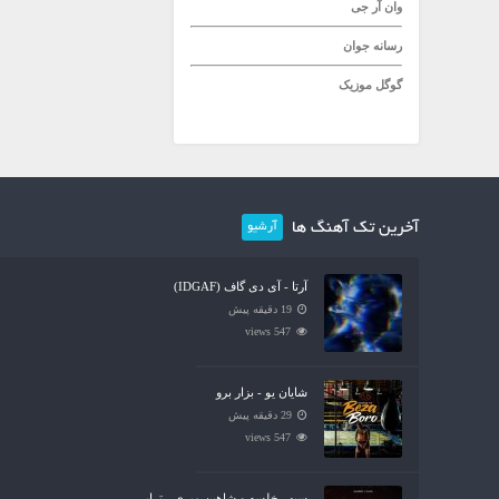
وان آر جی
رسانه جوان
گوگل موزیک
آخرین تک آهنگ ها
آرشیو
آرتا - آی دی گاف (IDGAF)
19 دقیقه پیش
547 views
شایان یو - بزار برو
29 دقیقه پیش
547 views
سپهر خلسه و شاهین میری - تراپی