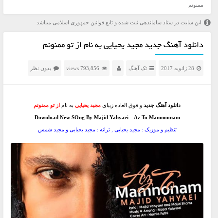
ممنونم
این سایت در ستاد ساماندهی ثبت شده و تابع قوانین جمهوری اسلامی میباشد
دانلود آهنگ جدید مجید یحیایی به نام از تو ممنونم
28 ژانویه 2017
تک آهنگ
793,856 views
بدون نظر
دانلود آهنگ جدید
و فوق العاده زیبای
مجید یحیایی
به نام
از تو ممنونم
Download New SOng By Majid Yahyaei – Az To Mamnoonam
تنظیم و موزیک : مجید یحیایی , ترانه : مجید یحیایی و مجید شمس