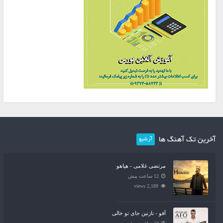
آخرین تک آهنگ ها
آرشیو
مرتضی غلامی - هیاهو
12 ساعت پیش
2,189 views
آفو - نازنین جای تو خالی