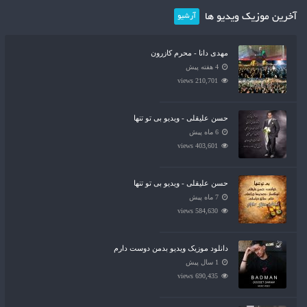
آخرین موزیک ویدیو ها
آرشیو
مهدی دانا - محرم کازرون
4 هفته پیش
210,701 views
حسن علیقلی - ویدیو بی تو تنها
6 ماه پیش
403,601 views
حسن علیقلی - ویدیو بی تو تنها
7 ماه پیش
584,630 views
دانلود موزیک ویدیو بدمن دوست دارم
1 سال پیش
690,435 views