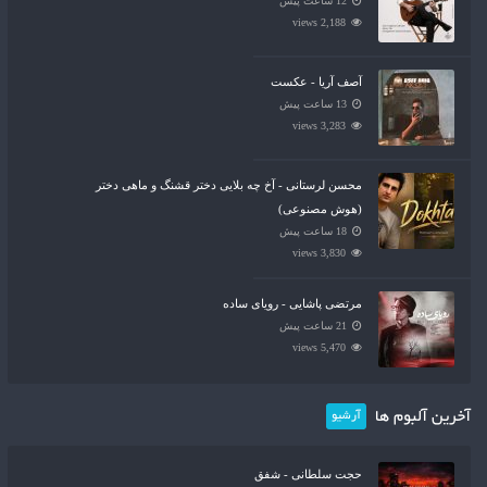
12 ساعت پیش
2,188 views
آصف آریا - عکست
13 ساعت پیش
3,283 views
محسن لرستانی - آخ چه بلایی دختر قشنگ و ماهی دختر
(هوش مصنوعی)
18 ساعت پیش
3,830 views
مرتضی پاشایی - رویای ساده
21 ساعت پیش
5,470 views
آخرین آلبوم ها
آرشیو
حجت سلطانی - شفق