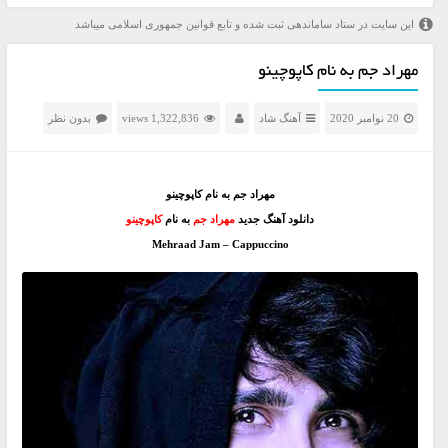
این سایت در ستاد ساماندهی ثبت شده و تابع قوانین جمهوری اسلامی میباشد
مهراد جم به نام کاپوچینو
20 نوامبر 2020
آهنگ شاد
1,322,836 views
بدون نظر
مهراد جم به نام کاپوچینو
دانلود آهنگ جدید
مهراد جم
به نام
کاپوچینو
Mehraad Jam – Cappuccino