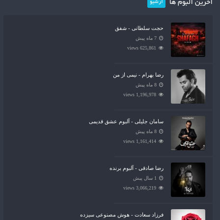
آخرین آلبوم ها
آرشیو
حجت سلطانی - شفق
7 ماه پیش
625,861 views
رضا بهرام - نیمی از من
8 ماه پیش
1,196,978 views
سامان جلیلی - آلبوم عشق قدیمی
8 ماه پیش
1,161,414 views
رضا صادقی - آلبوم برنده
1 سال پیش
3,066,219 views
فرزاد سعادت - هوش مصنوعی سیزده