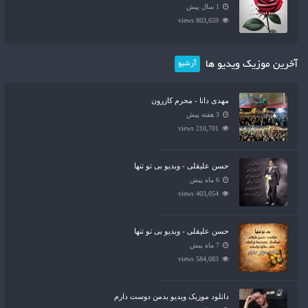
1 سال پیش
803,659 views
آخرین موزیک ویدیو ها
آرشیو
مهدی دانا - محرم کازرون
3 هفته پیش
210,701 views
حسن علیقلی - ویدیو بی تو تنها
6 ماه پیش
403,054 views
حسن علیقلی - ویدیو بی تو تنها
7 ماه پیش
584,083 views
دانلود موزیک ویدیو بدمن دوست دارم