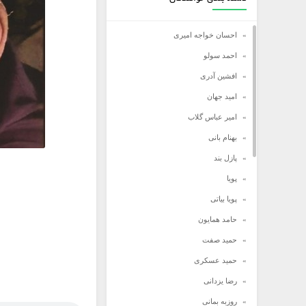
احسان خواجه امیری
احمد سولو
افشین آدری
امید جهان
امیر عباس گلاب
بهنام بانی
پازل بند
پویا
پویا بیاتی
حامد همایون
حمید صفت
حمید عسکری
رضا یزدانی
روزبه بمانی