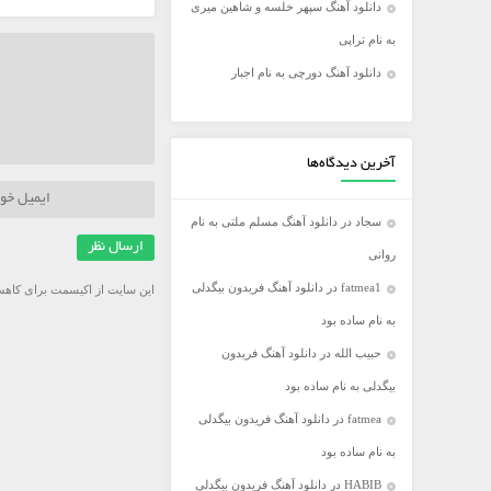
دانلود آهنگ سپهر خلسه و شاهین میری
فریدون آسرایی
به نام تراپی
کامران مولایی
دانلود آهنگ دورچی به نام اجبار
مازیار فلاحی
مجید اخشابی
مجید خراطها
آخرین دیدگاه‌ها
محسن ابراهیم زاده
سجاد
در
دانلود آهنگ مسلم ملتی به نام
محسن چاووشی
روانی
محسن یگانه
fatmea1
در
دانلود آهنگ فریدون بیگدلی
این سایت از اکیسمت برای کاهش
محمد رضا گلزار
به نام ساده بود
محمد علیزاده
حبیب الله
در
دانلود آهنگ فریدون
مرتضی اشرفی
بیگدلی به نام ساده بود
مرتضی سرمدی
fatmea
در
دانلود آهنگ فریدون بیگدلی
مهدی جهانی
به نام ساده بود
مهدی یغمایی
HABIB
در
دانلود آهنگ فریدون بیگدلی
میثم ابراهیمی