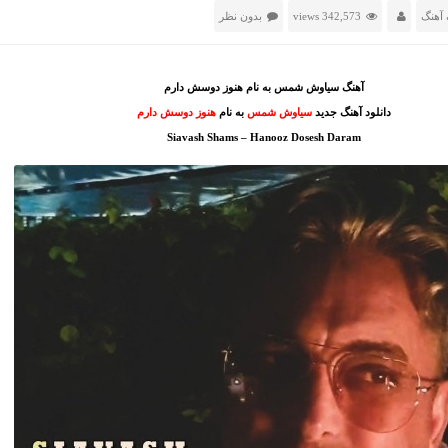
آهنگ
342,573 views
بدون نظر
آهنگ سیاوش شمس به نام هنوز دوسش دارم
دانلود آهنگ جدید
سیاوش شمس
به نام
هنوز دوسش دارم
Siavash Shams – Hanooz Dosesh Daram