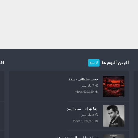
آخرین آلبوم ها
آخر
آرشیو
حجت سلطانی - شفق
7 ماه پیش
620,390 views
رضا بهرام - نیمی از من
8 ماه پیش
1,190,961 views
سامان جلیلی - آلبوم عشق قدیمی