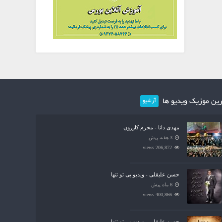
ین موزیک ویدیو ها
آرشیو
مهدی دانا - محرم کازرون
3 هفته پیش
206,872 views
حسن علیقلی - ویدیو بی تو تنها
6 ماه پیش
400,866 views
حسن علیقلی - ویدیو بی تو تنها