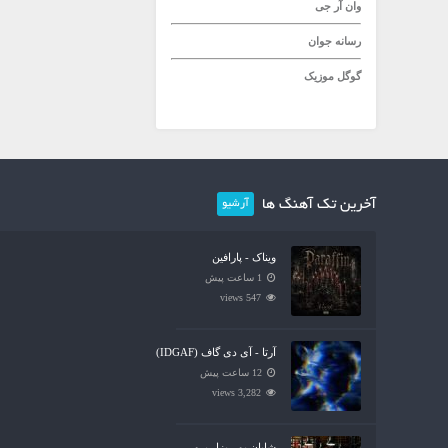
وان آر جی
رسانه جوان
گوگل موزیک
آخرین تک آهنگ ها
آرشیو
ویناک - پارافین
1 ساعت پیش
547 views
آرتا - آی دی گاف (IDGAF)
12 ساعت پیش
3,282 views
شایان یو - بزار برو