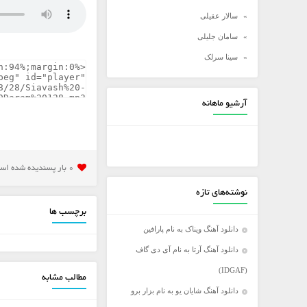
سالار عقیلی
سامان جلیلی
سینا سرلک
شادمهر عقیلی
شهاب مظفری
آرشیو ماهانه
علی زند وکیلی
علی عبدالمالکی
علی لهراسبی
0 بار پسنديده شده است
علی یاسینی
نوشته‌های تازه
علیرضا روزگار
برچسب ها
علیرضا طلیسچی
دانلود آهنگ ویناک به نام پارافین
عماد
دانلود آهنگ آرتا به نام آی دی گاف
عماد طالب زاده
(IDGAF)
مطالب مشابه
فرزاد فرخ
دانلود آهنگ شایان یو به نام بزار برو
فرزاد فرزین