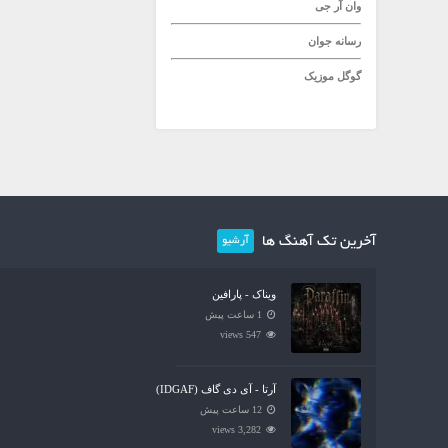
وان آر جی
رسانه جوان
گوگل موزیک
آخرین تک آهنگ ها
آرشیو
ویناک - پارافین
1 ساعت پیش
547 views
آرتا - آی دی گاف (IDGAF)
12 ساعت پیش
3,282 views