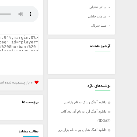
سالار عقیلی
سامان جلیلی
سینا سرلک
شادمهر عقیلی
شهاب مظفری
آرشیو ماهانه
علی زند وکیلی
علی عبدالمالکی
علی لهراسبی
علی یاسینی
0 بار پسنديده شده است
نوشته‌های تازه
علیرضا روزگار
علیرضا طلیسچی
دانلود آهنگ ویناک به نام پارافین
برچسب ها
عماد
دانلود آهنگ آرتا به نام آی دی گاف
عماد طالب زاده
(IDGAF)
فرزاد فرخ
دانلود آهنگ شایان یو به نام بزار برو
مطالب مشابه
فرزاد فرزین