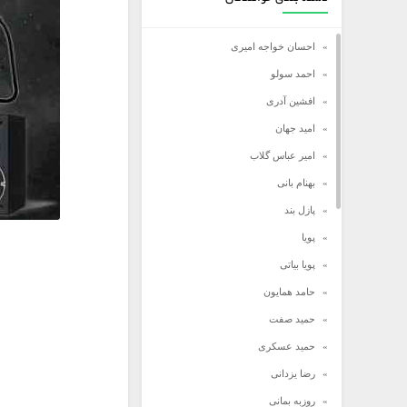
احسان خواجه امیری
احمد سولو
افشین آدری
امید جهان
امیر عباس گلاب
بهنام بانی
پازل بند
پویا
پویا بیاتی
حامد همایون
حمید صفت
حمید عسکری
رضا یزدانی
روزبه بمانی