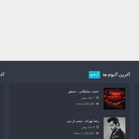
آخرین آلبوم ها
آخر
آرشیو
حجت سلطانی - شفق
7 ماه پیش
620,390 views
رضا بهرام - نیمی از من
8 ماه پیش
1,190,961 views