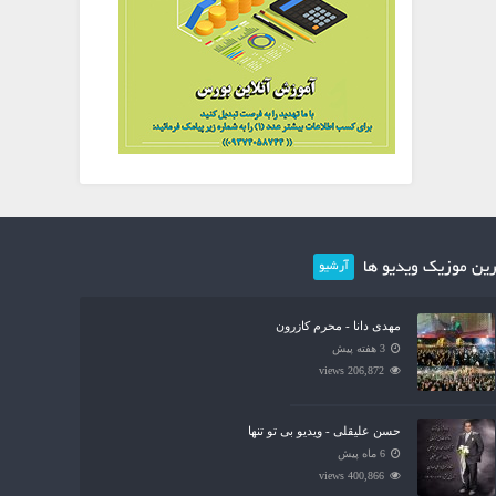
ین موزیک ویدیو ها
آرشیو
مهدی دانا - محرم کازرون
3 هفته پیش
206,872 views
حسن علیقلی - ویدیو بی تو تنها
6 ماه پیش
400,866 views