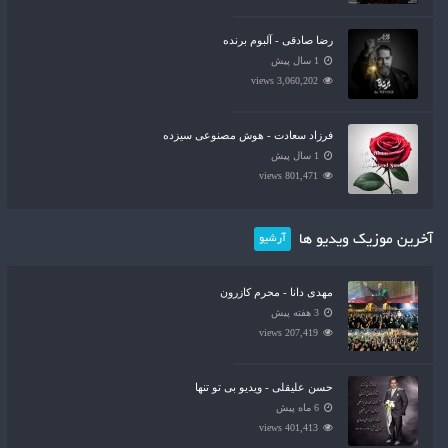
رضا صادقی - آلبوم برنده
1 سال پیش
3,060,202 views
فرزاد سعادت - هوش مصنوعی سیزده
1 سال پیش
801,471 views
آخرین موزیک ویدیو ها
آرشیو
مهدی دانا - محرم کازرون
3 هفته پیش
207,419 views
حسن علیقلی - ویدیو بی تو تنها
6 ماه پیش
401,413 views