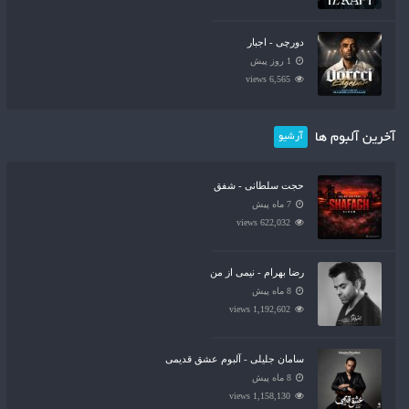
دورچی - اجبار
1 روز پیش
6,565 views
آخرین آلبوم ها
آرشیو
حجت سلطانی - شفق
7 ماه پیش
622,032 views
رضا بهرام - نیمی از من
8 ماه پیش
1,192,602 views
سامان جلیلی - آلبوم عشق قدیمی
8 ماه پیش
1,158,130 views