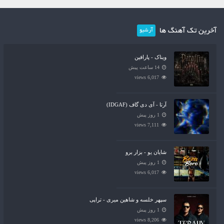
آخرین تک آهنگ ها
آرشیو
ویناک - پارافین
14 ساعت پیش
6,017 views
آرتا - آی دی گاف (IDGAF)
1 روز پیش
7,111 views
شایان یو - بزار برو
1 روز پیش
6,017 views
سپهر خلسه و شاهین میری - تراپی
1 روز پیش
8,206 views