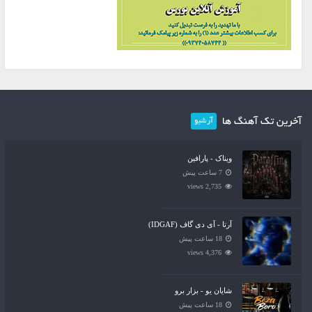
آخرین تک آهنگ ها
آرشیو
ویناک - پارافین
7 ساعت پیش
2,735 views
آرتا - آی دی گاف (IDGAF)
18 ساعت پیش
4,376 views
شایان یو - بزار برو
18 ساعت پیش