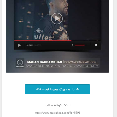
دانلود موزیک ویدیو با کیفیت 480
لینک کوتاه مطلب
https://www.musighima.com/?p=8591