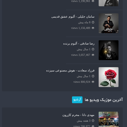
1,190,961 views
سامان جلیلی - آلبوم عشق قدیمی
8 ماه پیش
1,156,489 views
رضا صادقی - آلبوم برنده
1 سال پیش
3,057,467 views
فرزاد سعادت - هوش مصنوعی سیزده
1 سال پیش
800,924 views
آخرین موزیک ویدیو ها
آرشیو
مهدی دانا - محرم کازرون
3 هفته پیش
206,872 views