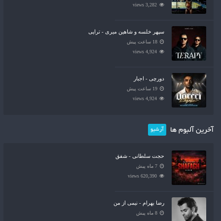
3,282 views
سپهر خلسه و شاهین میری - تراپی
18 ساعت پیش
4,924 views
دورچی - اجبار
19 ساعت پیش
4,924 views
آخرین آلبوم ها
آرشیو
حجت سلطانی - شفق
7 ماه پیش
620,390 views
رضا بهرام - نیمی از من
8 ماه پیش