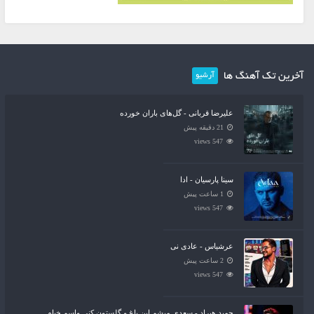
آخرین تک آهنگ ها
آرشیو
علیرضا قربانی - گل‌های باران خورده
21 دقیقه پیش
547 views
سینا پارسیان - ادا
1 ساعت پیش
547 views
عرشیاس - عادی نی
2 ساعت پیش
547 views
حمید هیراد - سعدی میشم این باغ و گلستون کنی واسم خیام