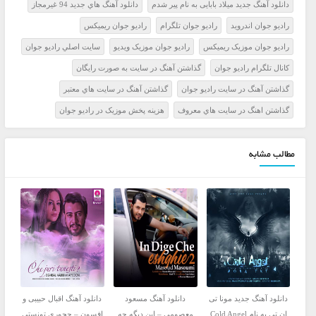
دانلود آهنگ جدید میلاد بابایی به نام پیر شدم
دانلود آهنگ هاي جديد 94 غيرمجاز
راديو جوان اندرويد
راديو جوان تلگرام
راديو جوان ريميکس
راديو جوان موزيک ريميکس
راديو جوان موزيک ويديو
سايت اصلي راديو جوان
کانال تلگرام راديو جوان
گذاشتن آهنگ در سايت به صورت رايگان
گذاشتن آهنگ در سايت راديو جوان
گذاشتن آهنگ در سايت هاي معتبر
گذاشتن اهنگ در سايت هاي معروف
هزينه پخش موزيک در راديو جوان
مطالب مشابه
دانلود آهنگ جدید مونا تی
دانلود آهنگ مسعود
دانلود آهنگ اقبال حبیبی و
ان تی به نام Cold Angel
معصومی – این دیگه چه
افسون – چجوری تونستی