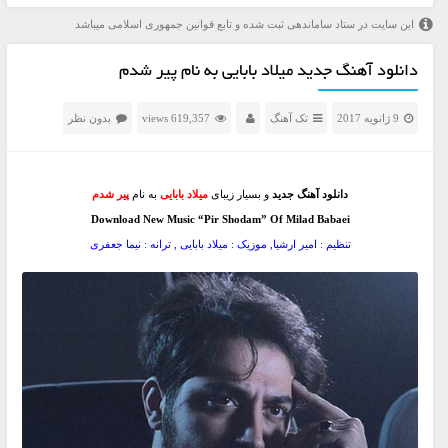
این سایت در ستاد ساماندهی ثبت شده و تابع قوانین جمهوری اسلامی میباشد
دانلود آهنگ جدید میلاد بابایی به نام پیر شدم
9 ژانویه 2017
تک آهنگ
619,357 views
بدون نظر
دانلود آهنگ جدید
و بسیار زیبای
میلاد بابایی
به نام
پیر شدم
Download New Music “Pir Shodam” Of Milad Babaei
تنظیم : امیر ارشیا, موزیک : میلاد بابایی , ترانه : نیما جعفری