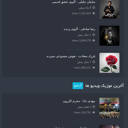
سامان جلیلی - آلبوم عشق قدیمی
8 ماه پیش
1,161,414 views
رضا صادقی - آلبوم برنده
1 سال پیش
3,064,578 views
فرزاد سعادت - هوش مصنوعی سیزده
1 سال پیش
803,112 views
آخرین موزیک ویدیو ها
آرشیو
مهدی دانا - محرم کازرون
3 هفته پیش
210,701 views