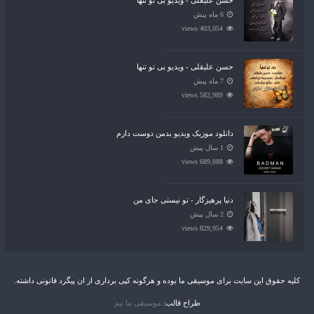
حسن علیقلی - ویدیو بی تو تنها
6 ماه پیش
403,054 views
حسن علیقلی - ویدیو بی تو تنها
7 ماه پیش
582,989 views
دانلود موزیک ویدیو بدمن دوست دارم
1 سال پیش
689,888 views
دنیا پرهیزگار - تو نیستی جای من
2 سال پیش
829,954 views
کلیه حقوق این سایت برای موسیقی ما بوده و هرگونه کپی برداری از ان پیگرد قانونی داشته.
طراح قالب:
موسیقی ما تیم