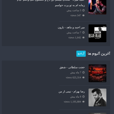
زمانه ام به تو پرت حواسم
3 ساعت پیش
547 views
میر احمد و ماهد - بارون
7 ساعت پیش
1,642 views
آخرین آلبوم ها
آرشیو
حجت سلطانی - شفق
7 ماه پیش
625,314 views
رضا بهرام - نیمی از من
8 ماه پیش
1,195,884 views