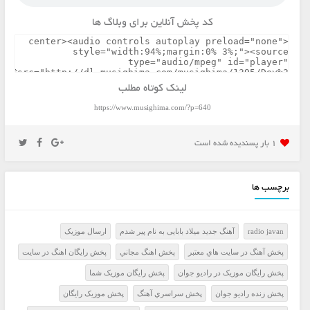
کد پخش آنلاین برای وبلاگ ها
لینک کوتاه مطلب
https://www.musighima.com/?p=640
1 بار پسنديده شده است
برچسب ها
radio javan
آهنگ جدید میلاد بابایی به نام پیر شدم
ارسال موزيک
پخش آهنگ در سايت هاي معتبر
پخش اهنگ مجاني
پخش رايگان اهنگ در سايت
پخش رايگان موزيک در راديو جوان
پخش رايگان موزيک شما
پخش زنده راديو جوان
پخش سراسري آهنگ
پخش موزيک رايگان