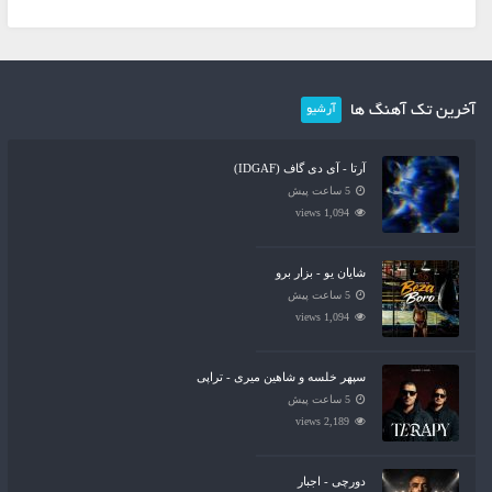
آخرین تک آهنگ ها
آرشیو
آرتا - آی دی گاف (IDGAF)
5 ساعت پیش
1,094 views
شایان یو - بزار برو
5 ساعت پیش
1,094 views
سپهر خلسه و شاهین میری - تراپی
5 ساعت پیش
2,189 views
دورچی - اجبار