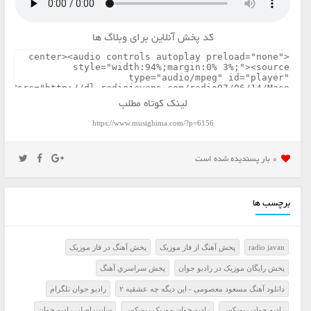
کد پخش آنلاین برای وبلاگ ها
لینک کوتاه مطلب
https://www.musighima.com/?p=6156
0 بار پسنديده شده است
برچسب ها
radio javan
پخش آهنگ از فاز موزيک
پخش آهنگ در فاز موزيک
پخش رايگان موزيک در راديو جوان
پخش سراسري آهنگ
دانلود آهنگ مسعود معصومی - این دیگه چه عشقیه ۲
راديو جوان تلگرام
راديو جوان ريميکس
راديو جوان موزيک ريميکس
سايت اصلي راديو جوان