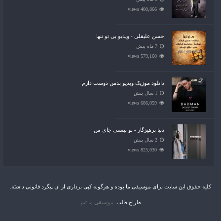
400,866 views
حسن علیقلی - ویدیو بی تو تنها
7 ماه پیش
579,160 views
دانلود موزیک ویدیو بدمن دوست دارم
1 سال پیش
686,059 views
دنیا پرهیزگار - تو نیستی جای من
2 سال پیش
825,030 views
کلیه حقوق این سایت برای موسیقی ما بوده و هرگونه کپی برداری از ان پیگرد قانونی داشته.
طراح قالب:
موسیقی ما تیم