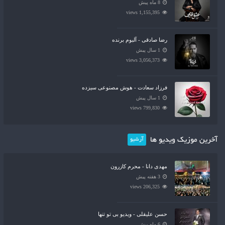
8 ماه پیش
1,155,395 views
رضا صادقی - آلبوم برنده
1 سال پیش
3,056,373 views
فرزاد سعادت - هوش مصنوعی سیزده
1 سال پیش
799,830 views
آخرین موزیک ویدیو ها
آرشیو
مهدی دانا - محرم کازرون
3 هفته پیش
206,325 views
حسن علیقلی - ویدیو بی تو تنها
6 ماه پیش