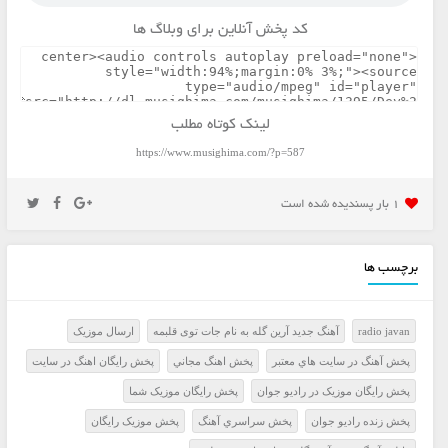
کد پخش آنلاین برای وبلاگ ها
لینک کوتاه مطلب
https://www.musighima.com/?p=587
1 بار پسنديده شده است
برچسب ها
radio javan
آهنگ جدید آرین گله به نام جات توی قلبمه
ارسال موزيک
پخش آهنگ در سايت هاي معتبر
پخش اهنگ مجاني
پخش رايگان اهنگ در سايت
پخش رايگان موزيک در راديو جوان
پخش رايگان موزيک شما
پخش زنده راديو جوان
پخش سراسري آهنگ
پخش موزيک رايگان