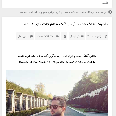
قلبمه
این سایت در ستاد ساماندهی ثبت شده و تابع قوانین جمهوری اسلامی میباشد
دانلود آهنگ جدید آرین گله به نام جات توی قلبمه
5 ژانویه 2017
تک آهنگ
540,058 views
بدون نظر
دانلود آهنگ جدید
و فوق العاده زیبای
آرین گله
به نام
جات توی قلبمه
Download New Music “Jat Toye Ghalbame” Of Arian Goleh