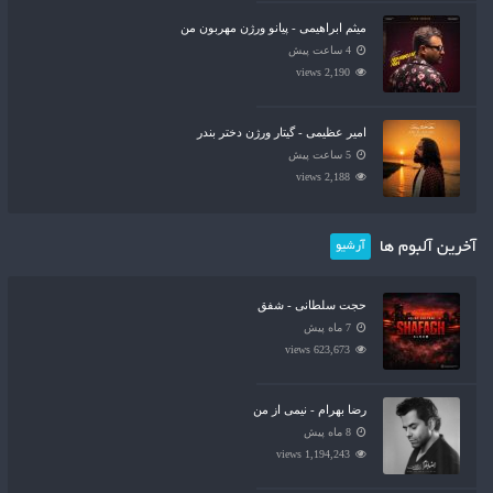
میثم ابراهیمی - پیانو ورژن مهربون من
4 ساعت پیش
2,190 views
امیر عظیمی - گیتار ورژن دختر بندر
5 ساعت پیش
2,188 views
آخرین آلبوم ها
آرشیو
حجت سلطانی - شفق
7 ماه پیش
623,673 views
رضا بهرام - نیمی از من
8 ماه پیش
1,194,243 views