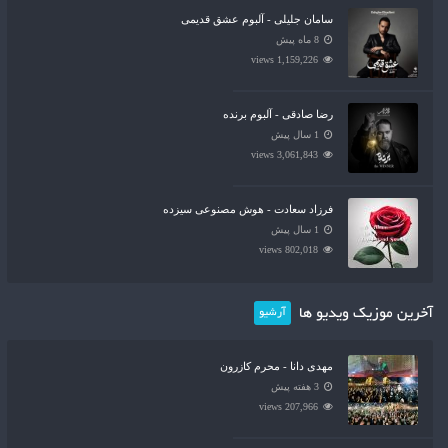
سامان جلیلی - آلبوم عشق قدیمی
8 ماه پیش
1,159,226 views
رضا صادقی - آلبوم برنده
1 سال پیش
3,061,843 views
فرزاد سعادت - هوش مصنوعی سیزده
1 سال پیش
802,018 views
آخرین موزیک ویدیو ها
آرشیو
مهدی دانا - محرم کازرون
3 هفته پیش
207,966 views