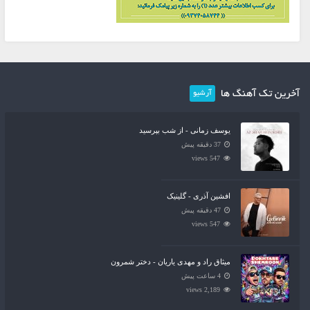
آخرین تک آهنگ ها
آرشیو
یوسف زمانی - از شب بپرسید
37 دقیقه پیش
547 views
افشین آذری - گلینیک
47 دقیقه پیش
547 views
میثاق راد و مهدی یاریان - دختر شمرون
4 ساعت پیش
2,189 views