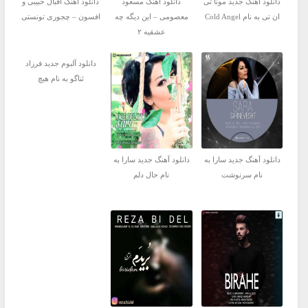
دانلود آهنگ جدید مونا تی
دانلود آهنگ مسعود
دانلود آهنگ اقبال حبیبی و
ان تی به نام Cold Angel
معصومی – این دیگه چه
افسون – چجوری تونستی
عشقیه ۲
دانلود آلبوم جدید فرزاد
ثناگو به نام هیچ
دانلود آهنگ جدید سارا به
دانلود آهنگ جدید سارا به
نام سرنوشت
نام حال دلم