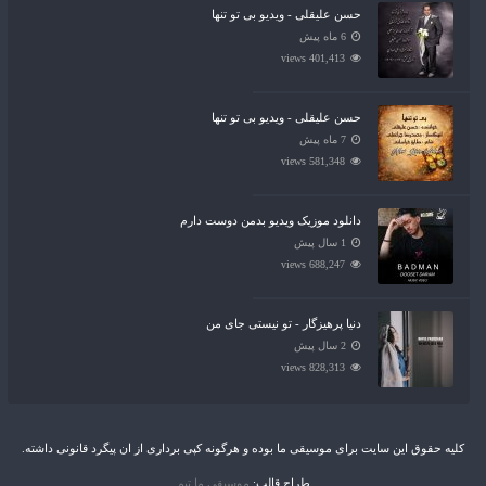
حسن علیقلی - ویدیو بی تو تنها
6 ماه پیش
401,413 views
حسن علیقلی - ویدیو بی تو تنها
7 ماه پیش
581,348 views
دانلود موزیک ویدیو بدمن دوست دارم
1 سال پیش
688,247 views
دنیا پرهیزگار - تو نیستی جای من
2 سال پیش
828,313 views
کلیه حقوق این سایت برای موسیقی ما بوده و هرگونه کپی برداری از ان پیگرد قانونی داشته.
طراح قالب:
موسیقی ما تیم