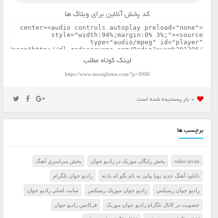
کد پخش آنلاین برای وبلاگ ها
لینک کوتاه مطلب
https://www.musighima.com/?p=3006
0 بار پسنديده شده است
برچسب ها
radio javan
پخش رايگان موزيک در راديو جوان
پخش سراسري آهنگ
دانلود آهنگ جدید پویا بیاتی به نام بگو که یادته
راديو جوان تلگرام
راديو جوان ريميکس
راديو جوان موزيک ريميکس
سايت اصلي راديو جوان
عضويت در کانال تلگرام راديو جوان موزيک
فرکانس راديو جوان