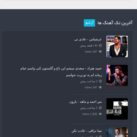
آخرین تک آهنگ ها
آرشیو
عرشیاس - عادی نی
44 دقیقه پیش
547 views
حمید هیراد - سعدی میشم این باغ و گلستون کنی واسم خیام
زمانه ام به تو پرت حواسم
2 ساعت پیش
547 views
میر احمد و ماهد - بارون
5 ساعت پیش
1,642 views
نیما نراقی - عادت نکن
6 ساعت پیش