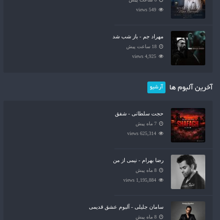
549 views
مهراد جم - باز شب شد
18 ساعت پیش
4,925 views
آخرین آلبوم ها
آرشیو
حجت سلطانی - شفق
7 ماه پیش
625,314 views
رضا بهرام - نیمی از من
8 ماه پیش
1,195,884 views
سامان جلیلی - آلبوم عشق قدیمی
8 ماه پیش