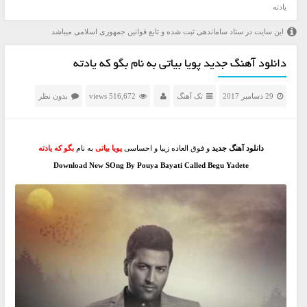
یادته
این سایت در ستاد ساماندهی ثبت شده و تابع قوانین جمهوری اسلامی میباشد
دانلود آهنگ جدید پویا بیاتی به نام بگو که یادته
29 دسامبر 2017
تک آهنگ
516,672 views
بدون نظر
دانلود آهنگ جدید
و فوق العاده زیبا و احساسی
پویا بیاتی
به نام
بگو که یادته
Download New SOng By Pouya Bayati Called Begu Yadete