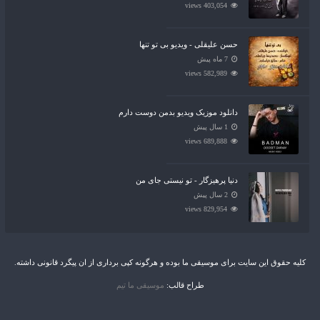
403,054 views
حسن علیقلی - ویدیو بی تو تنها
7 ماه پیش
582,989 views
دانلود موزیک ویدیو بدمن دوست دارم
1 سال پیش
689,888 views
دنیا پرهیزگار - تو نیستی جای من
2 سال پیش
829,954 views
کلیه حقوق این سایت برای موسیقی ما بوده و هرگونه کپی برداری از ان پیگرد قانونی داشته.
طراح قالب:
موسیقی ما تیم