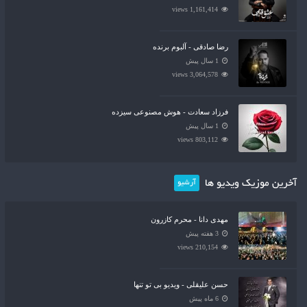
1,161,414 views
رضا صادقی - آلبوم برنده
1 سال پیش
3,064,578 views
فرزاد سعادت - هوش مصنوعی سیزده
1 سال پیش
803,112 views
آخرین موزیک ویدیو ها
آرشیو
مهدی دانا - محرم کازرون
3 هفته پیش
210,154 views
حسن علیقلی - ویدیو بی تو تنها
6 ماه پیش