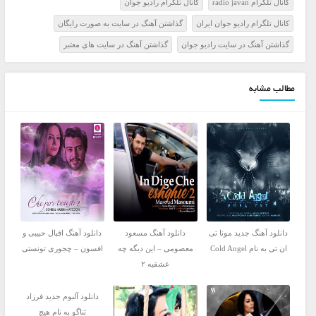
کانال تلگرام radio javan
کانال تلگرام راديو جوان
کانال تلگرام راديو جوان ايران
گذاشتن آهنگ در سايت به صورت رايگان
گذاشتن آهنگ در سايت راديو جوان
گذاشتن آهنگ در سايت هاي معتبر
مطالب مشابه
دانلود آهنگ جدید مونا تی
دانلود آهنگ مسعود
دانلود آهنگ اقبال حبیبی و
ان تی به نام Cold Angel
معصومی – این دیگه چه
افسون – چجوری تونستی
عشقیه ۲
دانلود آلبوم جدید فرزاد
ثناگو به نام هیچ