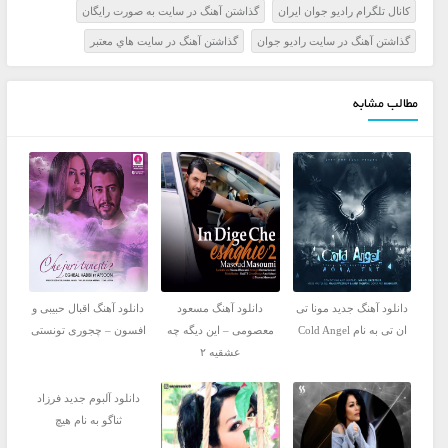
کانال تلگرام راديو جوان ايران
گذاشتن آهنگ در سايت به صورت رايگان
گذاشتن آهنگ در سايت راديو جوان
گذاشتن آهنگ در سايت هاي معتبر
مطالب مشابه
دانلود آهنگ جدید مونا تی
دانلود آهنگ مسعود
دانلود آهنگ اقبال حبیبی و
ان تی به نام Cold Angel
معصومی – این دیگه چه
افسون – چجوری تونستی
عشقیه ۲
دانلود آلبوم جدید فرزاد
ثناگو به نام هیچ