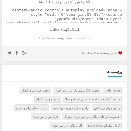
کد پخش آنلاین برای وبلاگ ها
لینک کوتاه مطلب
https://www.musighima.com/?p=2851
0 بار پسنديده شده است
برچسب ها
radio javan
پخش رايگان موزيک در راديو جوان
پخش سراسري آهنگ
دانلود آهنگ جدید امید حاجیلی به نام واویلا
راديو جوان تلگرام
راديو جوان ريميکس
راديو جوان موزيک ريميکس
سايت اصلي راديو جوان
عضويت در کانال تلگرام راديو جوان موزيک
فرکانس راديو جوان
کانال تلگرام radio javan
کانال تلگرام راديو جوان