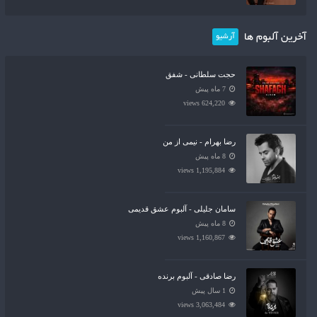
آخرین آلبوم ها
آرشیو
حجت سلطانی - شفق
7 ماه پیش
624,220 views
رضا بهرام - نیمی از من
8 ماه پیش
1,195,884 views
سامان جلیلی - آلبوم عشق قدیمی
8 ماه پیش
1,160,867 views
رضا صادقی - آلبوم برنده
1 سال پیش
3,063,484 views