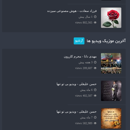
فرزاد سعادت - هوش مصنوعی سیزده
1 سال پیش
802,565 views
آخرین موزیک ویدیو ها
آرشیو
مهدی دانا - محرم کازرون
3 هفته پیش
209,607 views
حسن علیقلی - ویدیو بی تو تنها
6 ماه پیش
402,507 views
حسن علیقلی - ویدیو بی تو تنها
7 ماه پیش
582,989 views