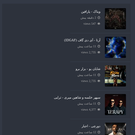
ویناک - پارافین
2 دقیقه پیش
547 views
آرتا - آی دی گاف (IDGAF)
11 ساعت پیش
2,735 views
شایان یو - بزار برو
11 ساعت پیش
2,735 views
سپهر خلسه و شاهین میری - تراپی
11 ساعت پیش
4,377 views
دورچی - اجبار
12 ساعت پیش