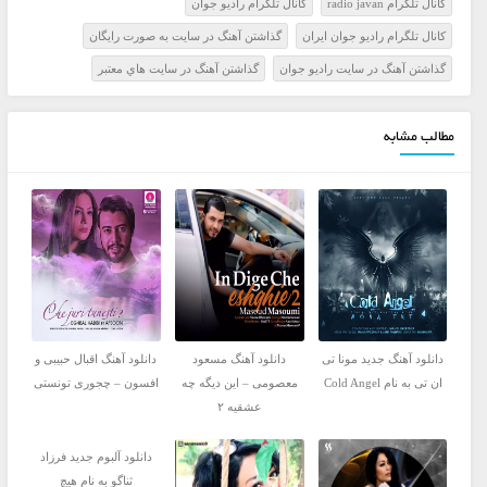
کانال تلگرام radio javan
کانال تلگرام راديو جوان
کانال تلگرام راديو جوان ايران
گذاشتن آهنگ در سايت به صورت رايگان
گذاشتن آهنگ در سايت راديو جوان
گذاشتن آهنگ در سايت هاي معتبر
مطالب مشابه
دانلود آهنگ جدید مونا تی
دانلود آهنگ مسعود
دانلود آهنگ اقبال حبیبی و
ان تی به نام Cold Angel
معصومی – این دیگه چه
افسون – چجوری تونستی
عشقیه ۲
دانلود آلبوم جدید فرزاد
ثناگو به نام هیچ