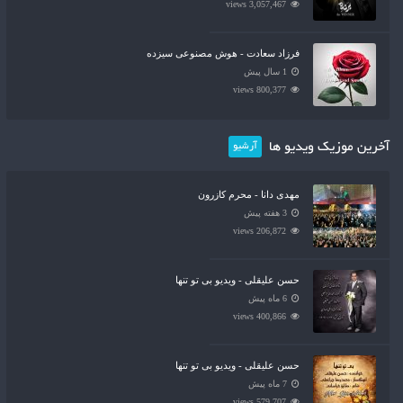
3,057,467 views
فرزاد سعادت - هوش مصنوعی سیزده
1 سال پیش
800,377 views
آخرین موزیک ویدیو ها
آرشیو
مهدی دانا - محرم کازرون
3 هفته پیش
206,872 views
حسن علیقلی - ویدیو بی تو تنها
6 ماه پیش
400,866 views
حسن علیقلی - ویدیو بی تو تنها
7 ماه پیش
579,707 views