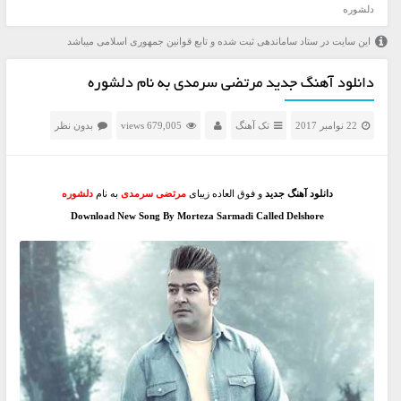
دلشوره
این سایت در ستاد ساماندهی ثبت شده و تابع قوانین جمهوری اسلامی میباشد
دانلود آهنگ جدید مرتضی سرمدی به نام دلشوره
22 نوامبر 2017
تک آهنگ
679,005 views
بدون نظر
دانلود آهنگ جدید
و فوق العاده زیبای
مرتضی سرمدی
به نام
دلشوره
Download New Song By Morteza Sarmadi Called Delshore