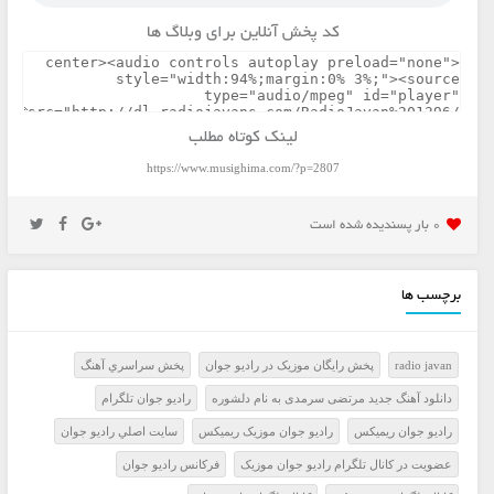
کد پخش آنلاین برای وبلاگ ها
لینک کوتاه مطلب
https://www.musighima.com/?p=2807
0 بار پسنديده شده است
برچسب ها
radio javan
پخش رايگان موزيک در راديو جوان
پخش سراسري آهنگ
دانلود آهنگ جدید مرتضی سرمدی به نام دلشوره
راديو جوان تلگرام
راديو جوان ريميکس
راديو جوان موزيک ريميکس
سايت اصلي راديو جوان
عضويت در کانال تلگرام راديو جوان موزيک
فرکانس راديو جوان