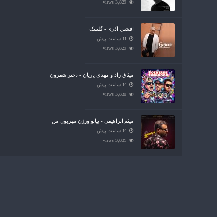
3,829 views
افشین آذری - گلینیک
11 ساعت پیش
3,829 views
میثاق راد و مهدی یاریان - دختر شمرون
14 ساعت پیش
3,830 views
میثم ابراهیمی - پیانو ورژن مهربون من
14 ساعت پیش
3,831 views