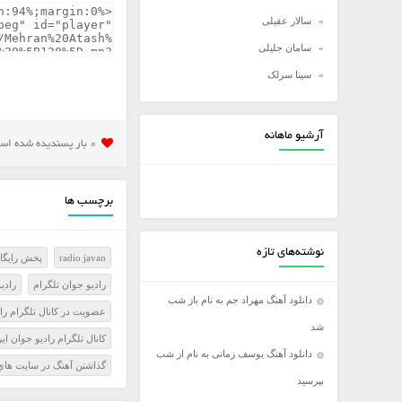
سالار عقیلی
سامان جلیلی
سینا سرلک
شادمهر عقیلی
شهاب مظفری
آرشیو ماهانه
0 بار پسنديده شده است
علی زند وکیلی
علی عبدالمالکی
برچسب ها
علی لهراسبی
علی یاسینی
نوشته‌های تازه
radio javan
پخش رايگان
علیرضا روزگار
راديو جوان تلگرام
رادي
علیرضا طلیسچی
دانلود آهنگ مهراد جم به نام باز شب
عضويت در کانال تلگرام را
عماد
شد
کانال تلگرام راديو جوان اي
عماد طالب زاده
دانلود آهنگ یوسف زمانی به نام از شب
گذاشتن آهنگ در سايت هاي 
فرزاد فرخ
بپرسید
فرزاد فرزین