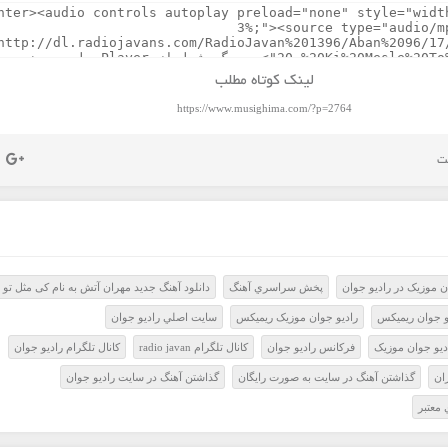
لینک کوتاه مطلب
https://www.musighima.com/?p=2764
 موزيک در راديو جوان
پخش سراسري آهنگ
دانلود آهنگ جدید مهران آتش به نام کی مثل تو
و جوان ريميکس
راديو جوان موزيک ريميکس
سايت اصلي راديو جوان
ديو جوان موزيک
فرکانس راديو جوان
کانال تلگرام radio javan
کانال تلگرام راديو جوان
ران
گذاشتن آهنگ در سايت به صورت رايگان
گذاشتن آهنگ در سايت راديو جوان
معتبر