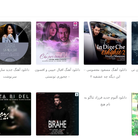
ن تی
دانلود آهنگ مسعود معصومی –
دانلود آهنگ اقبال حبیبی و افسون
دانلود آهنگ جدید سارا
این دیگه چه عشقیه ۲
– چجوری تونستی
سرنوشت
دانلود آلبوم جدید فرزاد ثناگو به
نام هیچ