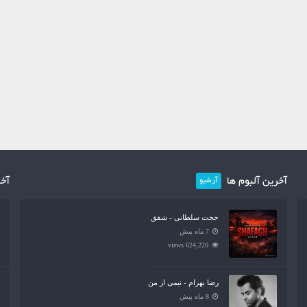
آخرین آلبوم ها
آخر
آرشیو
حجت سلطانی - شفق
7 ماه پیش
624,220 views
رضا بهرام - نیمی از من
8 ماه پیش