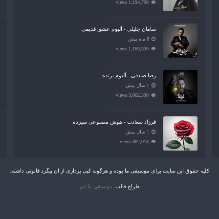
1,194,790 views
سامان جلیلی - آلبوم عشق قدیمی
8 ماه پیش
1,160,320 views
رضا صادقی - آلبوم برنده
1 سال پیش
3,062,390 views
فرزاد سعادت - هوش مصنوعی سیزده
1 سال پیش
802,018 views
کلیه حقوق این سایت برای موسیقی ما بوده و هرگونه کپی برداری از ان پیگرد قانونی داشته.
طراح قالب:
موسیقی ما تیم