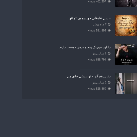
402,507 views
حسن علیقلی - ویدیو بی تو تنها
7 ماه پیش
581,895 views
دانلود موزیک ویدیو بدمن دوست دارم
1 سال پیش
688,794 views
دنیا پرهیزگار - تو نیستی جای من
2 سال پیش
828,860 views