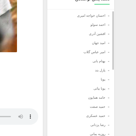
احسان خواجه امیری
احمد سولو
افشین آدری
امید جهان
امیر عباس گلاب
بهنام بانی
پازل بند
پویا
پویا بیاتی
حامد همایون
حمید صفت
حمید عسکری
رضا یزدانی
روزبه بمانی