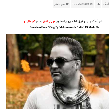
آهنگ
679,810 views
بدون نظر
دانلود آهنگ جدید
و فوق العاده زیبا و استثنایی
مهران آتش
به نام
کی مثل تو
Download New SOng By Mehran Atash Called Ki Mesle To