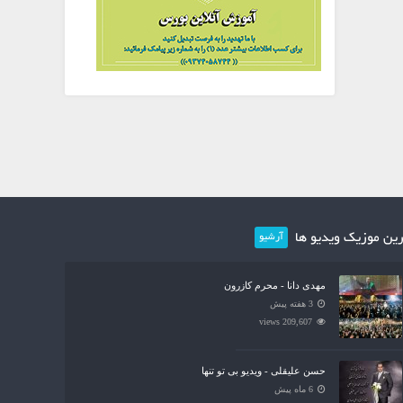
ین موزیک ویدیو ها
آرشیو
مهدی دانا - محرم کازرون
3 هفته پیش
209,607 views
حسن علیقلی - ویدیو بی تو تنها
6 ماه پیش