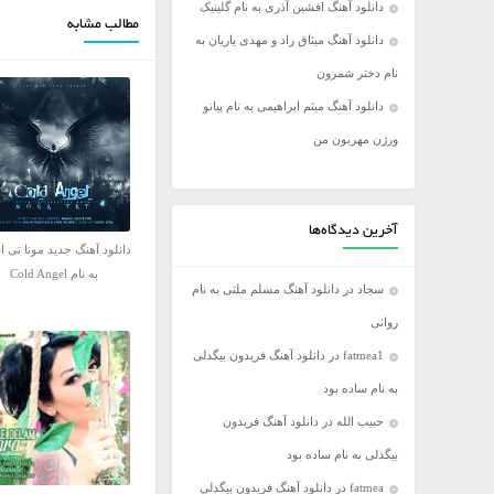
دانلود آهنگ افشین آذری به نام گلینیک
مطالب مشابه
فریدون آسرایی
دانلود آهنگ میثاق راد و مهدی یاریان به
کامران مولایی
نام دختر شمرون
مازیار فلاحی
دانلود آهنگ میثم ابراهیمی به نام پیانو
مجید اخشابی
ورژن مهربون من
مجید خراطها
محسن ابراهیم زاده
محسن چاووشی
آخرین دیدگاه‌ها
دانلود آهنگ جدید مونا تی ا
محسن یگانه
به نام Cold Angel
سجاد
در
دانلود آهنگ مسلم ملتی به نام
محمد رضا گلزار
روانی
محمد علیزاده
fatmea1
در
دانلود آهنگ فریدون بیگدلی
مرتضی اشرفی
به نام ساده بود
مرتضی سرمدی
حبیب الله
در
دانلود آهنگ فریدون
مهدی جهانی
بیگدلی به نام ساده بود
مهدی یغمایی
fatmea
در
دانلود آهنگ فریدون بیگدلی
میثم ابراهیمی