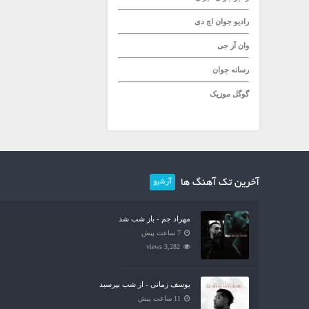
رادیو جوان
اچ دی
وان آر جی
رسانه جوان
گوگل موزیک
آخرین تک آهنگ ها
آرشیو
مهراد جم - باز شب شد
7 ساعت پیش
3,282 views
یوسف زمانی - از شب بپرسید
11 ساعت پیش