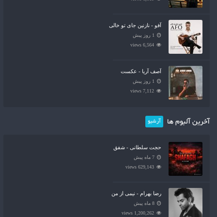
آفو - نازنین جای تو خالی
1 روز پیش
6,564 views
آصف آریا - عکست
1 روز پیش
7,112 views
آخرین آلبوم ها
آرشیو
حجت سلطانی - شفق
7 ماه پیش
629,143 views
رضا بهرام - نیمی از من
8 ماه پیش
1,200,262 views