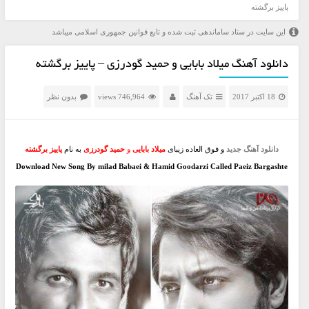
پاییز برگشته
این سایت در ستاد ساماندهی ثبت شده و تابع قوانین جمهوری اسلامی میباشد
دانلود آهنگ میلاد بابایی و حمید گودرزی – پاییز برگشته
18 اکتبر 2017
تک آهنگ
746,964 views
بدون نظر
دانلود آهنگ جدید
و فوق العاده زیبای
میلاد بابایی
و
حمید گودرزی
به نام
پاییز برگشته
Download New Song By milad Babaei & Hamid Goodarzi Called Paeiz Bargashte