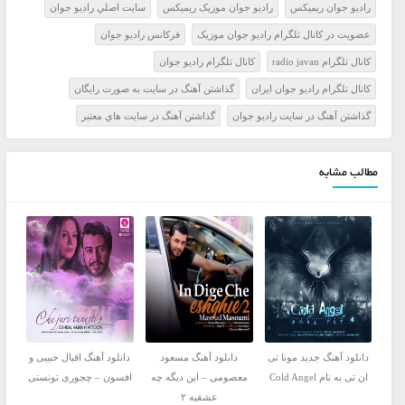
راديو جوان ريميکس
راديو جوان موزيک ريميکس
سايت اصلي راديو جوان
عضويت در کانال تلگرام راديو جوان موزيک
فرکانس راديو جوان
کانال تلگرام radio javan
کانال تلگرام راديو جوان
کانال تلگرام راديو جوان ايران
گذاشتن آهنگ در سايت به صورت رايگان
گذاشتن آهنگ در سايت راديو جوان
گذاشتن آهنگ در سايت هاي معتبر
مطالب مشابه
دانلود آهنگ جدید مونا تی
دانلود آهنگ مسعود
دانلود آهنگ اقبال حبیبی و
ان تی به نام Cold Angel
معصومی – این دیگه چه
افسون – چجوری تونستی
عشقیه ۲