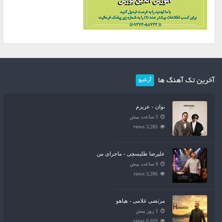
آخرین تک آهنگ ها
آرشیو
نوان - عزیزم
5 ساعت پیش
3,283 views
علیرضا طلیسچی - ماجرای من
6 ساعت پیش
3,286 views
مرتضی غلامی - هیاهو
1 روز پیش
6,019 views