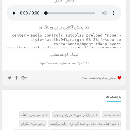
پخش آنلاین
کد پخش آنلاین برای وبلاگ ها
لینک کوتاه مطلب
https://www.musighima.com/?p=2712
0 بار پسنديده شده است
برچسب ها
radio javan
پخش رايگان موزيک در راديو جوان
پخش سراسري آهنگ
دانلود آهنگ میلاد بابایی و حمید گودرزی - پاییز برگشته
راديو جوان تلگرام