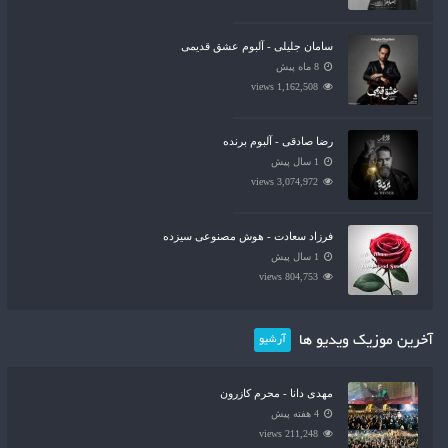
سامان جلیلی - آلبوم عشق قدیمی
8 ماه پیش
1,162,508 views
رضا صادقی - آلبوم برنده
1 سال پیش
3,074,972 views
فرزاد سعادت - هوش مصنوعی سیزده
1 سال پیش
804,753 views
آخرین موزیک ویدیو ها
آرشیو
مهدی دانا - محرم کازرون
4 هفته پیش
211,248 views