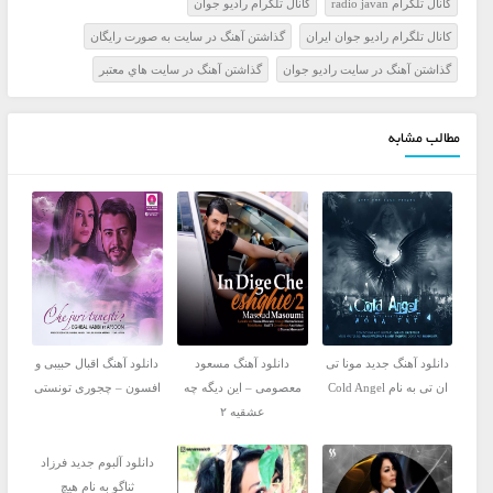
کانال تلگرام radio javan
کانال تلگرام راديو جوان
کانال تلگرام راديو جوان ايران
گذاشتن آهنگ در سايت به صورت رايگان
گذاشتن آهنگ در سايت راديو جوان
گذاشتن آهنگ در سايت هاي معتبر
مطالب مشابه
دانلود آهنگ جدید مونا تی
دانلود آهنگ مسعود
دانلود آهنگ اقبال حبیبی و
ان تی به نام Cold Angel
معصومی – این دیگه چه
افسون – چجوری تونستی
عشقیه ۲
دانلود آلبوم جدید فرزاد
ثناگو به نام هیچ