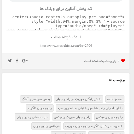
کد پخش آنلاین برای وبلاگ ها
لینک کوتاه مطلب
https://www.musighima.com/?p=2706
0 بار پسنديده شده است
برچسب ها
radio javan
پخش رايگان موزيک در راديو جوان
پخش سراسري آهنگ
دانلود اجرای زنده شادمهر عقیلی به نام روز سرد
راديو جوان تلگرام
راديو جوان ريميکس
راديو جوان موزيک ريميکس
سايت اصلي راديو جوان
عضويت در کانال تلگرام راديو جوان موزيک
فرکانس راديو جوان