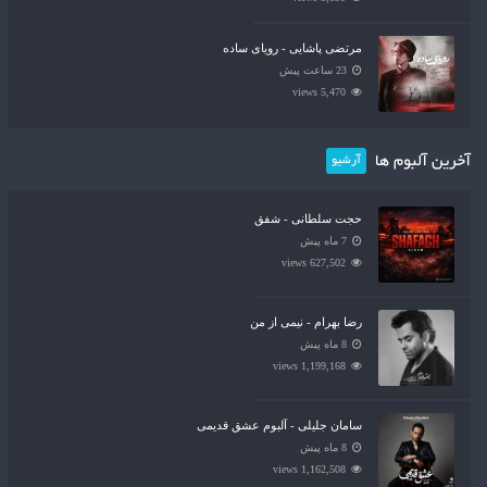
مرتضی پاشایی - رویای ساده
23 ساعت پیش
5,470 views
آخرین آلبوم ها
آرشیو
حجت سلطانی - شفق
7 ماه پیش
627,502 views
رضا بهرام - نیمی از من
8 ماه پیش
1,199,168 views
سامان جلیلی - آلبوم عشق قدیمی
8 ماه پیش
1,162,508 views