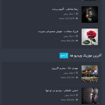
رضا صادقی - آلبوم برنده
1 سال پیش
3,073,878 views
فرزاد سعادت - هوش مصنوعی سیزده
1 سال پیش
804,206 views
آخرین موزیک ویدیو ها
آرشیو
مهدی دانا - محرم کازرون
4 هفته پیش
210,701 views
حسن علیقلی - ویدیو بی تو تنها
6 ماه پیش
403,601 views