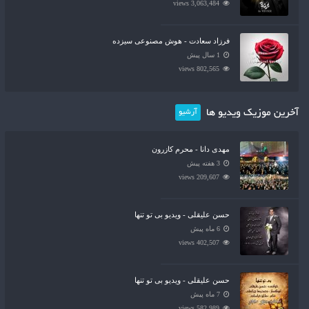
3,063,484 views
فرزاد سعادت - هوش مصنوعی سیزده
1 سال پیش
802,565 views
آخرین موزیک ویدیو ها
آرشیو
مهدی دانا - محرم کازرون
3 هفته پیش
209,607 views
حسن علیقلی - ویدیو بی تو تنها
6 ماه پیش
402,507 views
حسن علیقلی - ویدیو بی تو تنها
7 ماه پیش
582,989 views