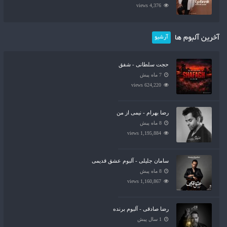
4,376 views
آخرین آلبوم ها
آرشیو
حجت سلطانی - شفق
7 ماه پیش
624,220 views
رضا بهرام - نیمی از من
8 ماه پیش
1,195,884 views
سامان جلیلی - آلبوم عشق قدیمی
8 ماه پیش
1,160,867 views
رضا صادقی - آلبوم برنده
1 سال پیش