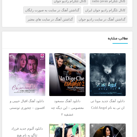
کانال تلگرام radio javan
کانال تلگرام راديو جوان
کانال تلگرام راديو جوان ايران
گذاشتن آهنگ در سايت به صورت رايگان
گذاشتن آهنگ در سايت راديو جوان
گذاشتن آهنگ در سايت هاي معتبر
مطالب مشابه
دانلود آهنگ جدید مونا تی
دانلود آهنگ مسعود
دانلود آهنگ اقبال حبیبی و
ان تی به نام Cold Angel
معصومی – این دیگه چه
افسون – چجوری تونستی
عشقیه ۲
دانلود آلبوم جدید فرزاد
ثناگو به نام هیچ