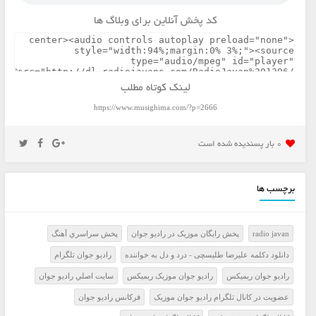
کد پخش آنلاین برای وبلاگ ها
لینک کوتاه مطلب
https://www.musighima.com/?p=2666
0 بار پسنديده شده است
برچسب ها
radio javan
پخش رايگان موزيک در راديو جوان
پخش سراسري آهنگ
دانلود دکلمه علیرضا طلیسچی - درد و دل به خواننده
راديو جوان تلگرام
راديو جوان ريميکس
راديو جوان موزيک ريميکس
سايت اصلي راديو جوان
عضويت در کانال تلگرام راديو جوان موزيک
فرکانس راديو جوان