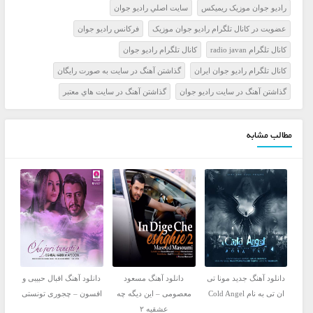
راديو جوان موزيک ريميکس
سايت اصلي راديو جوان
عضويت در کانال تلگرام راديو جوان موزيک
فرکانس راديو جوان
کانال تلگرام radio javan
کانال تلگرام راديو جوان
کانال تلگرام راديو جوان ايران
گذاشتن آهنگ در سايت به صورت رايگان
گذاشتن آهنگ در سايت راديو جوان
گذاشتن آهنگ در سايت هاي معتبر
مطالب مشابه
دانلود آهنگ جدید مونا تی
دانلود آهنگ مسعود
دانلود آهنگ اقبال حبیبی و
ان تی به نام Cold Angel
معصومی – این دیگه چه
افسون – چجوری تونستی
عشقیه ۲