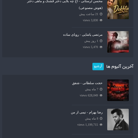
محسن لرستانی - آخ چه بلایی دختر قشنگ و ماهی دختر
(هوش مصنوعی)
21 ساعت پیش
3,830 views
مرتضی پاشایی - رویای ساده
1 روز پیش
5,470 views
آخرین آلبوم ها
آرشیو
حجت سلطانی - شفق
7 ماه پیش
628,049 views
رضا بهرام - نیمی از من
8 ماه پیش
1,199,715 views