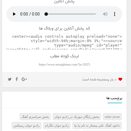
پخش آنلاین
کد پخش آنلاین برای وبلاگ ها
لینک کوتاه مطلب
https://www.musighima.com/?p=2625
0 بار پسنديده شده است
برچسب ها
radio javan
پخش رايگان موزيک در راديو جوان
پخش سراسري آهنگ
دانلود آهنگ علی پیشتاز به نام بیا بیا
راديو جوان تلگرام
راديو جوان ريميکس