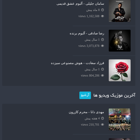
سامان جلیلی - آلبوم عشق قدیمی
8 ماه پیش
1,162,508 views
رضا صادقی - آلبوم برنده
1 سال پیش
3,073,878 views
فرزاد سعادت - هوش مصنوعی سیزده
1 سال پیش
804,206 views
آخرین موزیک ویدیو ها
آرشیو
مهدی دانا - محرم کازرون
4 هفته پیش
210,701 views