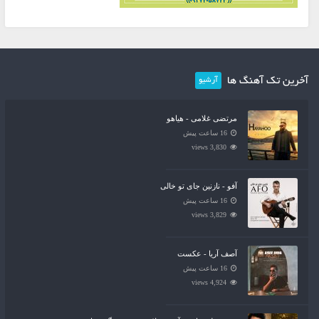
آخرین تک آهنگ ها
آرشیو
مرتضی غلامی - هیاهو
16 ساعت پیش
3,830 views
آفو - نازنین جای تو خالی
16 ساعت پیش
3,829 views
آصف آریا - عکست
16 ساعت پیش
4,924 views