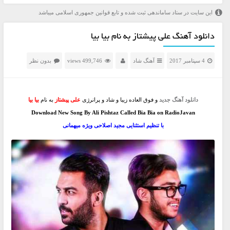
این سایت در ستاد ساماندهی ثبت شده و تابع قوانین جمهوری اسلامی میباشد
دانلود آهنگ علی پیشتاز به نام بیا بیا
4 سپتامبر 2017
آهنگ شاد
499,746 views
بدون نظر
دانلود آهنگ جدید
و فوق العاده زیبا و شاد و پرانرژی
علی پیشتاز
به نام
بیا بیا
Download New Song By Ali Pishtaz Called Bia Bia on RadioJavan
با تنظیم استثنایی مجید اصلاحی ویژه میهمانی