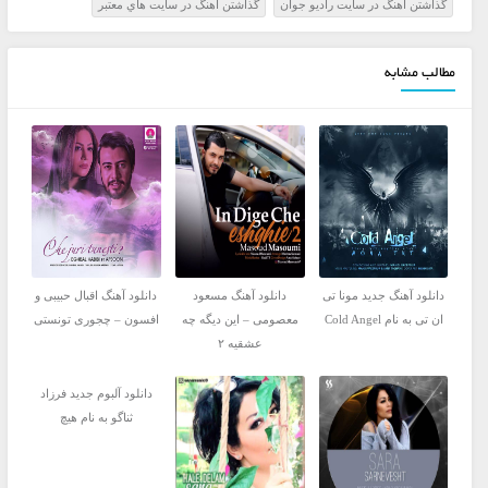
گذاشتن آهنگ در سايت راديو جوان
گذاشتن آهنگ در سايت هاي معتبر
مطالب مشابه
دانلود آهنگ جدید مونا تی
دانلود آهنگ مسعود
دانلود آهنگ اقبال حبیبی و
ان تی به نام Cold Angel
معصومی – این دیگه چه
افسون – چجوری تونستی
عشقیه ۲
دانلود آلبوم جدید فرزاد
ثناگو به نام هیچ