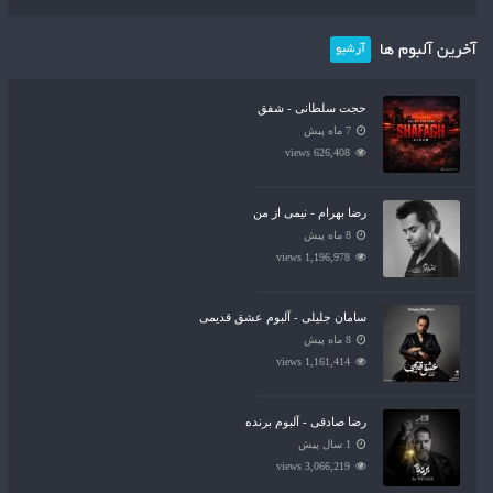
آخرین آلبوم ها
آرشیو
حجت سلطانی - شفق
7 ماه پیش
626,408 views
رضا بهرام - نیمی از من
8 ماه پیش
1,196,978 views
سامان جلیلی - آلبوم عشق قدیمی
8 ماه پیش
1,161,414 views
رضا صادقی - آلبوم برنده
1 سال پیش
3,066,219 views