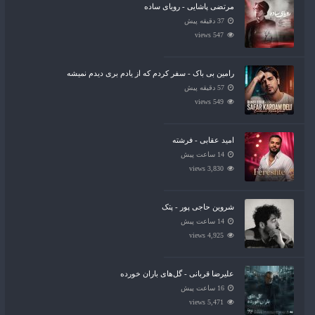
مرتضی پاشایی - رویای ساده
37 دقیقه پیش
547 views
رامین بی باک - سفر کردم که از یادم بری دیدم نمیشه
57 دقیقه پیش
549 views
امید عقابی - فرشته
14 ساعت پیش
3,830 views
شروین حاجی پور - پتک
14 ساعت پیش
4,925 views
علیرضا قربانی - گل‌های باران خورده
16 ساعت پیش
5,471 views