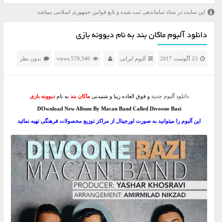
این سایت در ستاد ساماندهی ثبت شده و تابع قوانین جمهوری اسلامی میباشد
دانلود آلبوم ماکان بند به نام دیوونه بازی
23 آگوست 2017
آلبوم ایرانی
578,340 views
بدون نظر
دانلود آلبوم جدید
و فوق العاده زیبا و شنیدنی
ماکان بند
به نام
دیوونه بازی
DOwnload New Album By Macan Band Called Divoone Bazi
این آلبوم را میتوانید به صورت اورجینال از مراکز توزیع محصولات فرهنگی تهیه نمائید