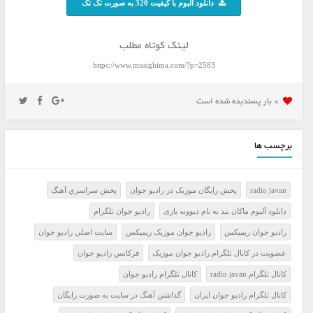
دانلود آلبوم با کیفیت 320 به صورت تک تک
لینک کوتاه مطلب
https://www.musighima.com/?p=2583
0 بار پسنديده شده است
برچسب ها
radio javan
پخش رايگان موزيک در راديو جوان
پخش سراسري آهنگ
دانلود آلبوم ماکان بند به نام دیوونه بازی
راديو جوان تلگرام
راديو جوان ريميکس
راديو جوان موزيک ريميکس
سايت اصلي راديو جوان
عضويت در کانال تلگرام راديو جوان موزيک
فرکانس راديو جوان
کانال تلگرام radio javan
کانال تلگرام راديو جوان
کانال تلگرام راديو جوان ايران
گذاشتن آهنگ در سايت به صورت رايگان