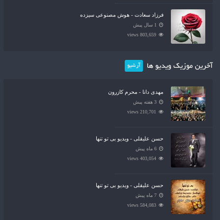
فرزاد سعادت - هوش مصنوعی سیزده
1 سال پیش
803,659 views
آخرین موزیک ویدیو ها
آرشیو
مهدی دانا - محرم کازرون
3 هفته پیش
210,701 views
حسن علیقلی - ویدیو بی تو تنها
6 ماه پیش
403,054 views
حسن علیقلی - ویدیو بی تو تنها
7 ماه پیش
584,083 views