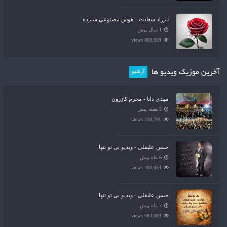
فرزاد سعادت - هوش مصنوعی سیزده
1 سال پیش
803,659 views
آخرین موزیک ویدیو ها
آرشیو
مهدی دانا - محرم کازرون
3 هفته پیش
210,701 views
حسن علیقلی - ویدیو بی تو تنها
6 ماه پیش
403,054 views
حسن علیقلی - ویدیو بی تو تنها
7 ماه پیش
584,083 views