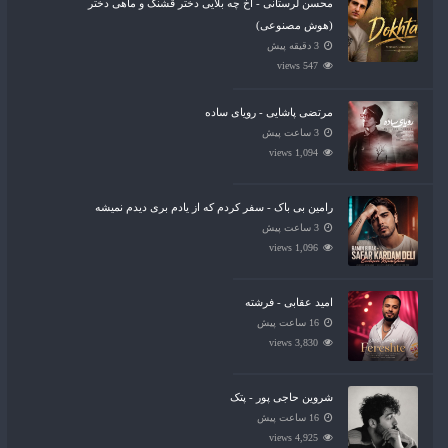
محسن لرستانی - آخ چه بلایی دختر قشنگ و ماهی دختر
(هوش مصنوعی)
3 دقیقه پیش
547 views
مرتضی پاشایی - رویای ساده
3 ساعت پیش
1,094 views
رامین بی باک - سفر کردم که از یادم بری دیدم نمیشه
3 ساعت پیش
1,096 views
امید عقابی - فرشته
16 ساعت پیش
3,830 views
شروین حاجی پور - پتک
16 ساعت پیش
4,925 views