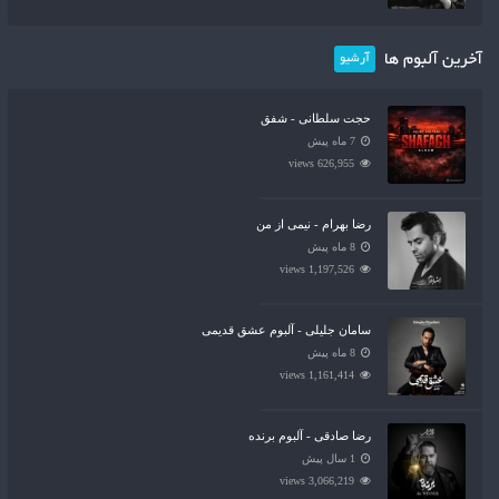
آخرین آلبوم ها
آرشیو
حجت سلطانی - شفق
7 ماه پیش
626,955 views
رضا بهرام - نیمی از من
8 ماه پیش
1,197,526 views
سامان جلیلی - آلبوم عشق قدیمی
8 ماه پیش
1,161,414 views
رضا صادقی - آلبوم برنده
1 سال پیش
3,066,219 views