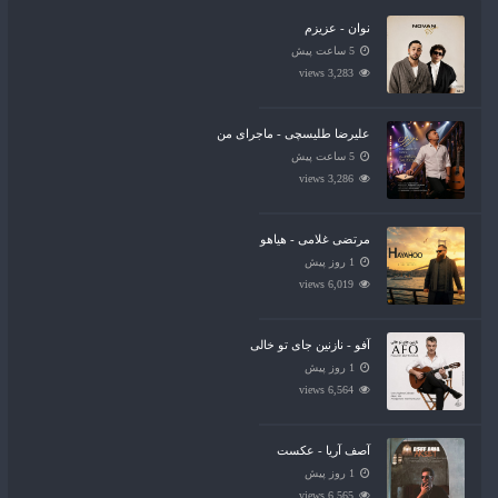
نوان - عزیزم
5 ساعت پیش
3,283 views
علیرضا طلیسچی - ماجرای من
5 ساعت پیش
3,286 views
مرتضی غلامی - هیاهو
1 روز پیش
6,019 views
آفو - نازنین جای تو خالی
1 روز پیش
6,564 views
آصف آریا - عکست
1 روز پیش
6,565 views