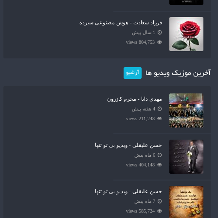
فرزاد سعادت - هوش مصنوعی سیزده
1 سال پیش
804,753 views
آخرین موزیک ویدیو ها
آرشیو
مهدی دانا - محرم کازرون
4 هفته پیش
211,248 views
حسن علیقلی - ویدیو بی تو تنها
6 ماه پیش
404,148 views
حسن علیقلی - ویدیو بی تو تنها
7 ماه پیش
585,724 views