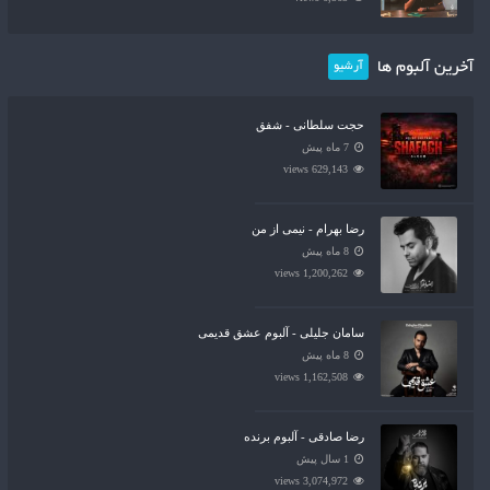
آخرین آلبوم ها
آرشیو
حجت سلطانی - شفق
7 ماه پیش
629,143 views
رضا بهرام - نیمی از من
8 ماه پیش
1,200,262 views
سامان جلیلی - آلبوم عشق قدیمی
8 ماه پیش
1,162,508 views
رضا صادقی - آلبوم برنده
1 سال پیش
3,074,972 views