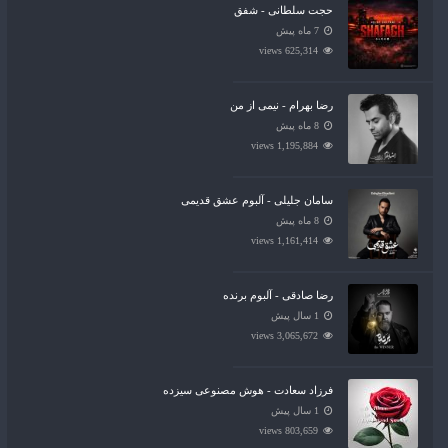
حجت سلطانی - شفق
7 ماه پیش
625,314 views
رضا بهرام - نیمی از من
8 ماه پیش
1,195,884 views
سامان جلیلی - آلبوم عشق قدیمی
8 ماه پیش
1,161,414 views
رضا صادقی - آلبوم برنده
1 سال پیش
3,065,672 views
فرزاد سعادت - هوش مصنوعی سیزده
1 سال پیش
803,659 views