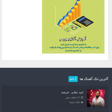
آخرین تک آهنگ ها
آرشیو
امید عقابی - فرشته
21 دقیقه پیش
548 views