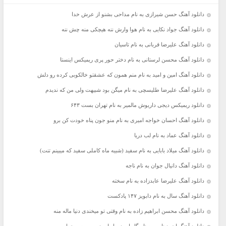
دانلود آهنگ حسن شیرازی به نام مداحی بشنو از عرش خدا
دانلود آهنگ جواد نکایی به نام هوا وارش ننه هیچکی منه چش ننه
دانلود آهنگ علیرضا قربانی به نام تاسیان
دانلود آهنگ محسن لرستانی به نام دختر حور پری ریمیکس اینستا
دانلود آهنگ امین و امید به نام منم همون که عشقتو خالکوبی کرده رو دلش
دانلود آهنگ علیرضا طلیسچی به نام میگن بود شبیهت ولی من که ندیدم
دانلود ریمیکس دیجی داریوش مالمیر به نام تهران بست ۶۴۳
دانلود آهنگ احسان خواجه امیری به نام منو جون پناه خودت کن برو
دانلود آهنگ عماد به نام لب دریا
دانلود آهنگ میلاد بابایی به نام سفید (شبیه ماه کاملی سفید که میبینم تنت)
دانلود آهنگ دانیال جوان به نام ناجه
دانلود آهنگ علیرضا عابدزاده به نام سخته
دانلود آهنگ سال به نام دابویز ۱۴۷ پادکست
دانلود آهنگ محسن ابراهیم زاده به نام وقتی تو میخندی دنیا ماله منه