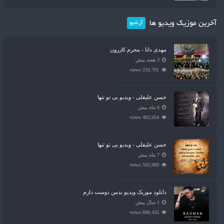
آخرین موزیک ویدیو ها
آرشیو
مهدی دانا - محرم کازرون
3 هفته پیش
210,701 views
حسن علیقلی - ویدیو بی تو تنها
6 ماه پیش
403,054 views
حسن علیقلی - ویدیو بی تو تنها
7 ماه پیش
582,989 views
دانلود موزیک ویدیو بدمن دوست دارم
1 سال پیش
690,435 views