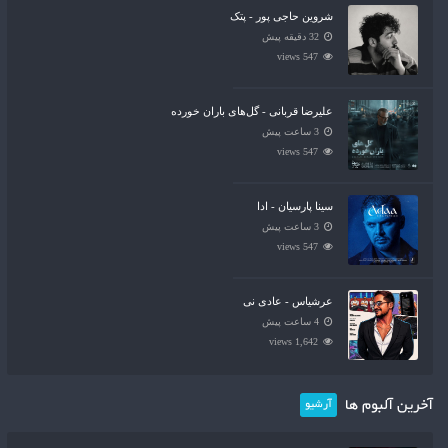
شروین حاجی پور - پتک
32 دقیقه پیش
547 views
علیرضا قربانی - گل‌های باران خورده
3 ساعت پیش
547 views
سینا پارسیان - ادا
3 ساعت پیش
547 views
عرشیاس - عادی نی
4 ساعت پیش
1,642 views
آخرین آلبوم ها
آرشیو