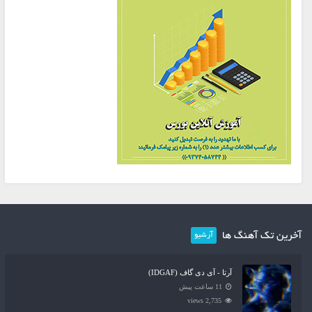
آخرین تک آهنگ ها
آرشیو
آرتا - آی دی گاف (IDGAF)
11 ساعت پیش
2,735 views