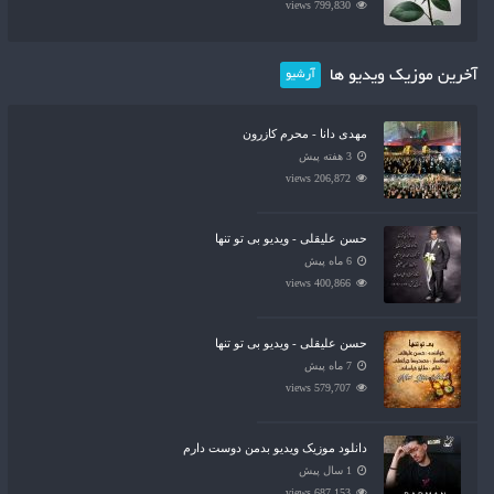
799,830 views
آخرین موزیک ویدیو ها
آرشیو
مهدی دانا - محرم کازرون
3 هفته پیش
206,872 views
حسن علیقلی - ویدیو بی تو تنها
6 ماه پیش
400,866 views
حسن علیقلی - ویدیو بی تو تنها
7 ماه پیش
579,707 views
دانلود موزیک ویدیو بدمن دوست دارم
1 سال پیش
687,153 views