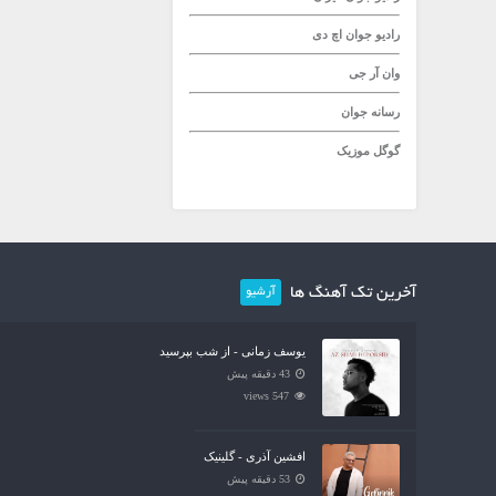
رادیو جوان
اچ دی
وان آر جی
رسانه جوان
گوگل موزیک
آخرین تک آهنگ ها
آرشیو
یوسف زمانی - از شب بپرسید
43 دقیقه پیش
547 views
افشین آذری - گلینیک
53 دقیقه پیش