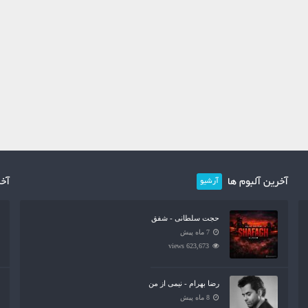
آخرین آلبوم ها
آخر
آرشیو
حجت سلطانی - شفق
7 ماه پیش
623,673 views
رضا بهرام - نیمی از من
8 ماه پیش