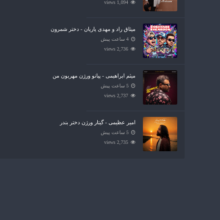
1,094 views
میثاق راد و مهدی یاریان - دختر شمرون
4 ساعت پیش
2,736 views
میثم ابراهیمی - پیانو ورژن مهربون من
5 ساعت پیش
2,737 views
امیر عظیمی - گیتار ورژن دختر بندر
5 ساعت پیش
2,735 views