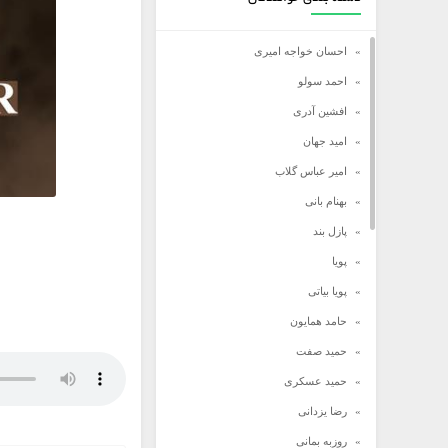
احسان خواجه امیری
احمد سولو
افشین آدری
امید جهان
امیر عباس گلاب
بهنام بانی
پازل بند
پویا
پویا بیاتی
حامد همایون
حمید صفت
حمید عسکری
رضا یزدانی
روزبه بمانی