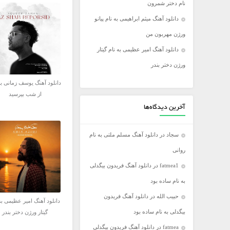
نام دختر شمرون
فریدون آسرایی
دانلود آهنگ میثم ابراهیمی به نام پیانو
کامران مولایی
ورژن مهربون من
مازیار فلاحی
دانلود آهنگ امیر عظیمی به نام گیتار
مجید اخشابی
ورژن دختر بندر
مجید خراطها
دانلود آهنگ یوسف زمانی به
محسن ابراهیم زاده
از شب بپرسید
محسن چاووشی
آخرین دیدگاه‌ها
محسن یگانه
سجاد
در
دانلود آهنگ مسلم ملتی به نام
محمد رضا گلزار
روانی
محمد علیزاده
fatmea1
در
دانلود آهنگ فریدون بیگدلی
مرتضی اشرفی
به نام ساده بود
مرتضی سرمدی
حبیب الله
در
دانلود آهنگ فریدون
مهدی جهانی
دانلود آهنگ امیر عظیمی به
بیگدلی به نام ساده بود
گیتار ورژن دختر بندر
مهدی یغمایی
fatmea
در
دانلود آهنگ فریدون بیگدلی
میثم ابراهیمی