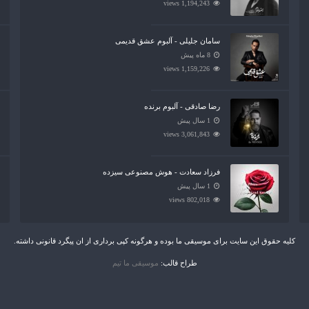
1,194,243 views
سامان جلیلی - آلبوم عشق قدیمی
8 ماه پیش
1,159,226 views
رضا صادقی - آلبوم برنده
1 سال پیش
3,061,843 views
فرزاد سعادت - هوش مصنوعی سیزده
1 سال پیش
802,018 views
کلیه حقوق این سایت برای موسیقی ما بوده و هرگونه کپی برداری از ان پیگرد قانونی داشته.
طراح قالب:
موسیقی ما تیم