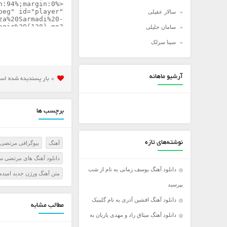
سالار عقیلی
سامان جلیلی
سینا سرلک
شادمهر عقیلی
شهاب مظفری
آرشیو ماهانه
0 بار پسنديده شده است
علی زند وکیلی
علی عبدالمالکی
برچسب ها
علی لهراسبی
علی یاسینی
نوشته‌های تازه
آهنگ
بیوگرافی مرتضی
علیرضا روزگار
دانلود آهنگ های مرتضی 
علیرضا طلیسچی
دانلود آهنگ یوسف زمانی به نام از شب
متن آهنگ ورژن جدید امید
عماد
بپرسید
عماد طالب زاده
دانلود آهنگ افشین آذری به نام گلینیک
مطالب مشابه
فرزاد فرخ
دانلود آهنگ میثاق راد و مهدی یاریان به
فرزاد فرزین