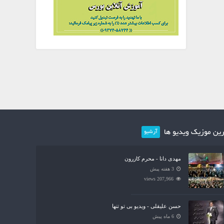
ین موزیک ویدیو ها
آرشیو
مهدی دانا - محرم کازرون
3 هفته پیش
207,966 views
حسن علیقلی - ویدیو بی تو تنها
6 ماه پیش