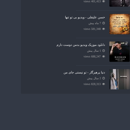
401,413 views
حسن علیقلی - ویدیو بی تو تنها
7 ماه پیش
581,348 views
دانلود موزیک ویدیو بدمن دوست دارم
1 سال پیش
688,247 views
دنیا پرهیزگار - تو نیستی جای من
2 سال پیش
828,313 views