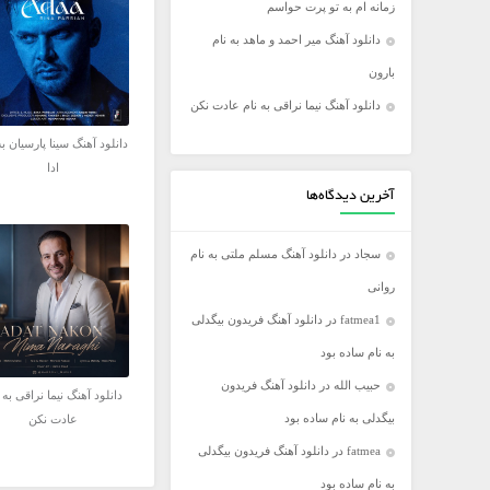
زمانه ام به تو پرت حواسم
فریدون آسرایی
دانلود آهنگ میر احمد و ماهد به نام
کامران مولایی
بارون
مازیار فلاحی
دانلود آهنگ نیما نراقی به نام عادت نکن
مجید اخشابی
دانلود آهنگ سینا پارسیان به
مجید خراطها
ادا
محسن ابراهیم زاده
آخرین دیدگاه‌ها
محسن چاووشی
سجاد
در
دانلود آهنگ مسلم ملتی به نام
محسن یگانه
روانی
محمد رضا گلزار
fatmea1
در
دانلود آهنگ فریدون بیگدلی
محمد علیزاده
به نام ساده بود
مرتضی اشرفی
حبیب الله
در
دانلود آهنگ فریدون
مرتضی سرمدی
دانلود آهنگ نیما نراقی به 
بیگدلی به نام ساده بود
عادت نکن
مهدی جهانی
fatmea
در
دانلود آهنگ فریدون بیگدلی
مهدی یغمایی
به نام ساده بود
میثم ابراهیمی