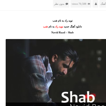
آهنگ
70,588 views
بدون نظر
نوید راد به نام شب
دانلود آهنگ جدید
نوید راد
به نام
شب
Navid Raad – Shab