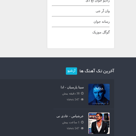
رادیو جوان
اچ دی
وان آر جی
رسانه جوان
گوگل موزیک
آخرین تک آهنگ ها
آرشیو
سینا پارسیان - ادا
38 دقیقه پیش
547 views
عرشیاس - عادی نی
1 ساعت پیش
547 views