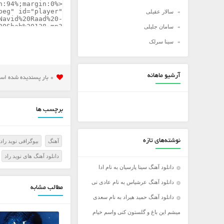
سالار عقیلی
سامان جلیلی
سینا سرلک
شادمهر عقیلی
شهاب مظفری
آرشیو ماهانه
0 بار پسنديده شده است
علی زند وکیلی
علی عبدالمالکی
برچسب ها
علی لهراسبی
علی یاسینی
نوشته‌های تازه
آهنگ
بیوگرافی نوید راد
علیرضا روزگار
دانلود آهنگ های نوید راد
علیرضا طلیسچی
دانلود آهنگ سینا پارسیان به نام ادا
عماد
دانلود آهنگ عرشیاس به نام عادی نی
مطالب مشابه
عماد طالب زاده
دانلود آهنگ حمید هیراد به نام سعدی
فرزاد فرخ
میشم این باغ و گلستون کنی واسم خیام
فرزاد فرزین