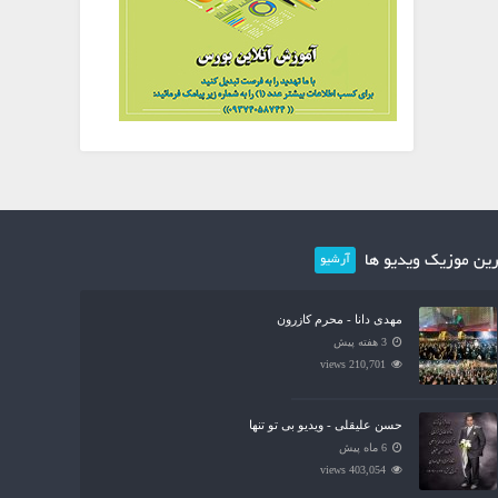
ین موزیک ویدیو ها
آرشیو
مهدی دانا - محرم کازرون
3 هفته پیش
210,701 views
حسن علیقلی - ویدیو بی تو تنها
6 ماه پیش
403,054 views