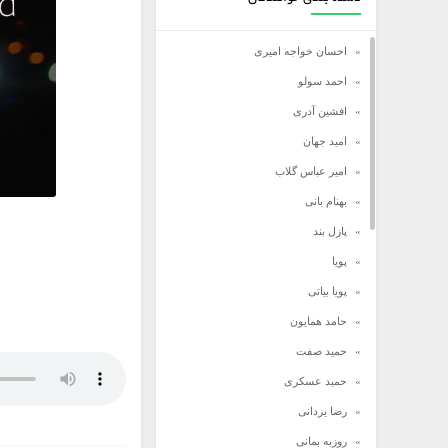
احسان خواجه امیری
احمد سولو
افشین آدری
امید جهان
امیر عباس گلاب
بهنام بانی
پازل بند
پویا
پویا بیاتی
حامد همایون
حمید صفت
حمید عسکری
رضا یزدانی
روزبه بمانی