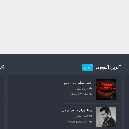
آخرین آلبوم ها
آخر
آرشیو
حجت سلطانی - شفق
7 ماه پیش
625,314 views
رضا بهرام - نیمی از من
8 ماه پیش
1,195,884 views