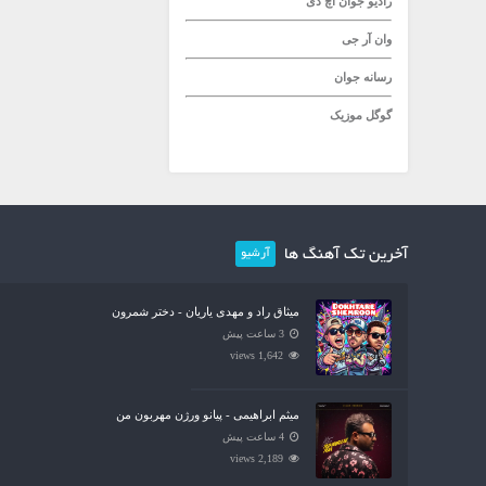
رادیو جوان
اچ دی
وان آر جی
رسانه جوان
گوگل موزیک
آخرین تک آهنگ ها
آرشیو
میثاق راد و مهدی یاریان - دختر شمرون
3 ساعت پیش
1,642 views
میثم ابراهیمی - پیانو ورژن مهربون من
4 ساعت پیش
2,189 views