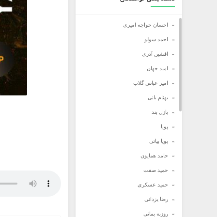
احسان خواجه امیری
احمد سولو
افشین آدری
امید جهان
امیر عباس گلاب
بهنام بانی
پازل بند
پویا
پویا بیاتی
حامد همایون
حمید صفت
حمید عسکری
رضا یزدانی
روزبه بمانی