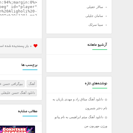
سالار عقیلی
سامان جلیلی
سینا سرلک
شادمهر عقیلی
شهاب مظفری
آرشیو ماهانه
0 بار پسنديده شده است
علی زند وکیلی
علی عبدالمالکی
برچسب ها
علی لهراسبی
علی یاسینی
نوشته‌های تازه
آهنگ
بیوگرافی حسن عل
علیرضا روزگار
دانلود آهنگ حسن علیقلی
علیرضا طلیسچی
دانلود آهنگ میثاق راد و مهدی یاریان به
عماد
نام دختر شمرون
مطالب مشابه
عماد طالب زاده
دانلود آهنگ میثم ابراهیمی به نام پیانو
فرزاد فرخ
ورژن مهربون من
فرزاد فرزین