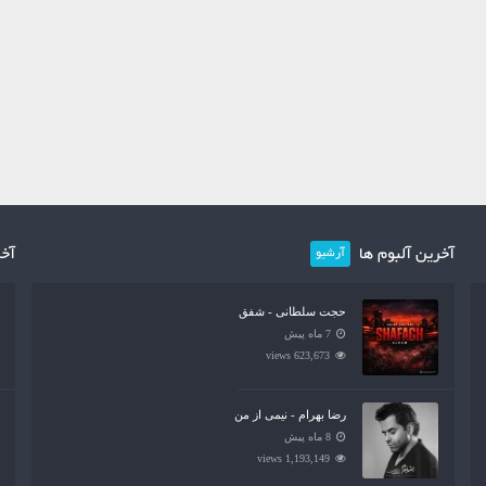
آخرین آلبوم ها
آخر
آرشیو
حجت سلطانی - شفق
7 ماه پیش
623,673 views
رضا بهرام - نیمی از من
8 ماه پیش
1,193,149 views