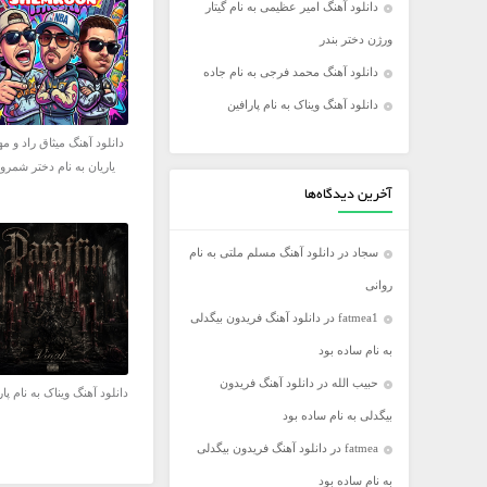
دانلود آهنگ امیر عظیمی به نام گیتار
فریدون آسرایی
ورژن دختر بندر
کامران مولایی
دانلود آهنگ محمد فرجی به نام جاده
مازیار فلاحی
دانلود آهنگ ویناک به نام پارافین
مجید اخشابی
دانلود آهنگ میثاق راد و م
مجید خراطها
یاریان به نام دختر شمرو
محسن ابراهیم زاده
آخرین دیدگاه‌ها
محسن چاووشی
سجاد
در
دانلود آهنگ مسلم ملتی به نام
محسن یگانه
روانی
محمد رضا گلزار
fatmea1
در
دانلود آهنگ فریدون بیگدلی
محمد علیزاده
به نام ساده بود
مرتضی اشرفی
حبیب الله
در
دانلود آهنگ فریدون
مرتضی سرمدی
دانلود آهنگ ویناک به نام پار
بیگدلی به نام ساده بود
مهدی جهانی
fatmea
در
دانلود آهنگ فریدون بیگدلی
مهدی یغمایی
به نام ساده بود
میثم ابراهیمی