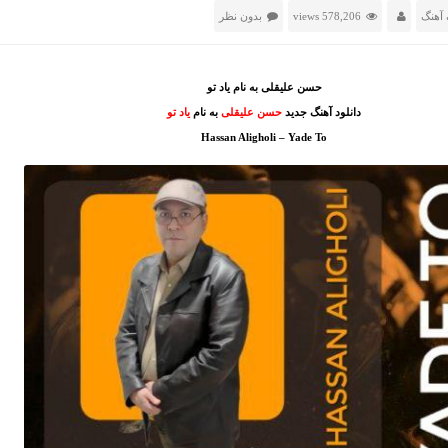
آهنگ
578,206 views
بدون نظر
حسن علیقلی به نام یاد تو
دانلود آهنگ جدید
حسن علیقلی
به نام
یاد تو
Hassan Aligholi – Yade To