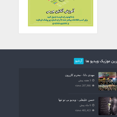
ین موزیک ویدیو ها
آرشیو
مهدی دانا - محرم کازرون
3 هفته پیش
207,966 views
حسن علیقلی - ویدیو بی تو تنها
6 ماه پیش
401,413 views