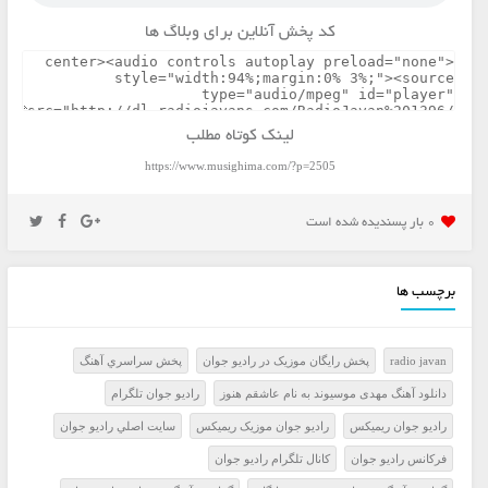
کد پخش آنلاین برای وبلاگ ها
لینک کوتاه مطلب
https://www.musighima.com/?p=2505
0 بار پسنديده شده است
برچسب ها
radio javan
پخش رايگان موزيک در راديو جوان
پخش سراسري آهنگ
دانلود آهنگ مهدی موسیوند به نام عاشقم هنوز
راديو جوان تلگرام
راديو جوان ريميکس
راديو جوان موزيک ريميکس
سايت اصلي راديو جوان
فرکانس راديو جوان
کانال تلگرام راديو جوان