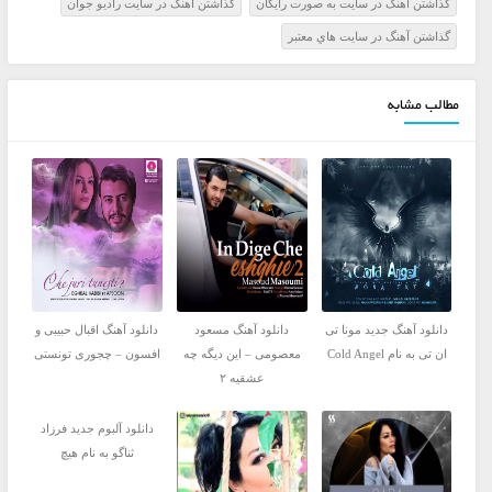
گذاشتن آهنگ در سايت به صورت رايگان
گذاشتن آهنگ در سايت راديو جوان
گذاشتن آهنگ در سايت هاي معتبر
مطالب مشابه
دانلود آهنگ جدید مونا تی
دانلود آهنگ مسعود
دانلود آهنگ اقبال حبیبی و
ان تی به نام Cold Angel
معصومی – این دیگه چه
افسون – چجوری تونستی
عشقیه ۲
دانلود آلبوم جدید فرزاد
ثناگو به نام هیچ