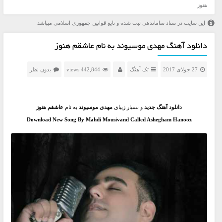
هنوز
این سایت در ستاد ساماندهی ثبت شده و تابع قوانین جمهوری اسلامی میباشد
دانلود آهنگ مهدی موسیوند به نام عاشقم هنوز
27 جولای 2017
تک آهنگ
442,844 views
بدون نظر
دانلود آهنگ جدید
و بسیار زیبای
مهدی موسیوند
به نام
عاشقم هنوز
Download New Song By Mahdi Mousivand Called Ashegham Hanooz