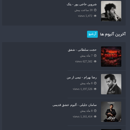
شروین حاجی پور - پتک
20 ساعت پیش
5,472 views
آخرین آلبوم ها
آرشیو
حجت سلطانی - شفق
7 ماه پیش
627,502 views
رضا بهرام - نیمی از من
8 ماه پیش
1,197,526 views
سامان جلیلی - آلبوم عشق قدیمی
8 ماه پیش
1,161,414 views