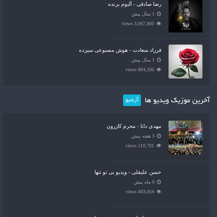
رضا صادقی - آلبوم برنده
1 سال پیش
3,067,860 views
فرزاد سعادت - هوش مصنوعی سیزده
1 سال پیش
804,206 views
آخرین موزیک ویدیو ها
آرشیو
مهدی دانا - محرم کازرون
3 هفته پیش
210,701 views
حسن علیقلی - ویدیو بی تو تنها
6 ماه پیش
403,054 views