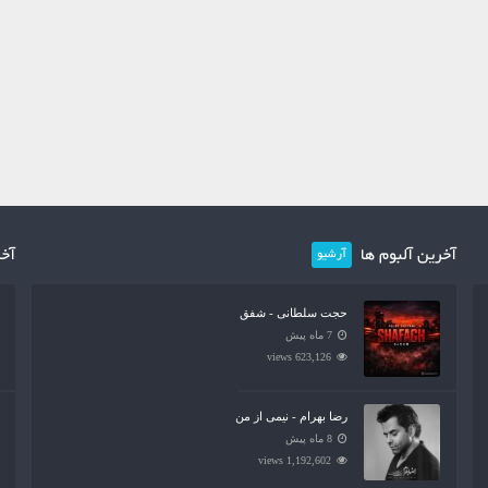
آخرین آلبوم ها
آخر
آرشیو
حجت سلطانی - شفق
7 ماه پیش
623,126 views
رضا بهرام - نیمی از من
8 ماه پیش
1,192,602 views