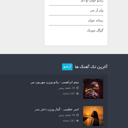
رادیو جوان
اچ دی
وان آر جی
رسانه جوان
گوگل موزیک
آخرین تک آهنگ ها
آرشیو
میثم ابراهیمی - پیانو ورژن مهربون من
34 دقیقه پیش
547 views
امیر عظیمی - گیتار ورژن دختر بندر
44 دقیقه پیش
547 views