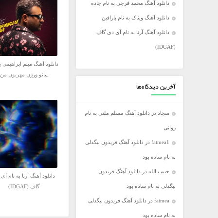
دانلود آهنگ محمد فرجی به نام جاده
فریدون آسرایی
دانلود آهنگ ویناک به نام پارافین
کامران مولایی
دانلود آهنگ آرتا به نام آی دی گاف
مازیار فلاحی
(IDGAF)
مجید اخشابی
دانلود آهنگ میثم ابراهیمی ب
مجید خراطها
پیانو ورژن مهربون من
محسن ابراهیم زاده
آخرین دیدگاه‌ها
محسن چاووشی
سجاد
در
دانلود آهنگ مسلم ملتی به نام
محسن یگانه
روانی
محمد رضا گلزار
fatmea1
در
دانلود آهنگ فریدون بیگدلی
محمد علیزاده
به نام ساده بود
مرتضی اشرفی
حبیب الله
در
دانلود آهنگ فریدون
مرتضی سرمدی
دانلود آهنگ آرتا به نام آی
بیگدلی به نام ساده بود
گاف (IDGAF)
مهدی جهانی
fatmea
در
دانلود آهنگ فریدون بیگدلی
مهدی یغمایی
به نام ساده بود
میثم ابراهیمی