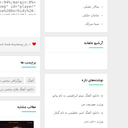
سالار عقیلی
سامان جلیلی
سینا سرلک
شادمهر عقیلی
شهاب مظفری
آرشیو ماهانه
0 بار پسنديده شده است
علی زند وکیلی
علی عبدالمالکی
برچسب ها
علی لهراسبی
علی یاسینی
نوشته‌های تازه
آهنگ
بیوگرافی مجتبی د
علیرضا روزگار
دانلود آهنگ های مجتبی درب
علیرضا طلیسچی
دانلود آهنگ میثم ابراهیمی به نام پیانو
عماد
ورژن مهربون من
مطالب مشابه
عماد طالب زاده
دانلود آهنگ امیر عظیمی به نام گیتار
فرزاد فرخ
ورژن دختر بندر
فرزاد فرزین