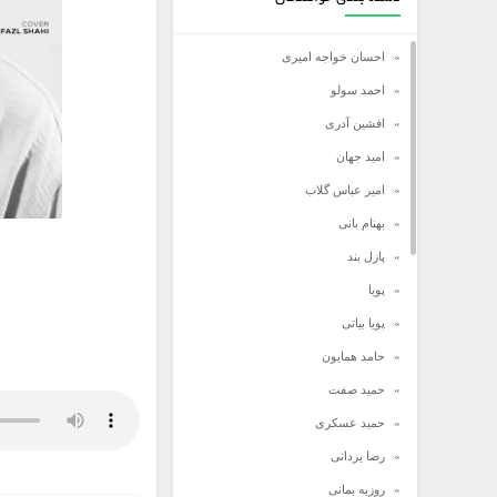
احسان خواجه امیری
احمد سولو
افشین آدری
امید جهان
امیر عباس گلاب
بهنام بانی
پازل بند
پویا
پویا بیاتی
حامد همایون
حمید صفت
حمید عسکری
رضا یزدانی
روزبه بمانی