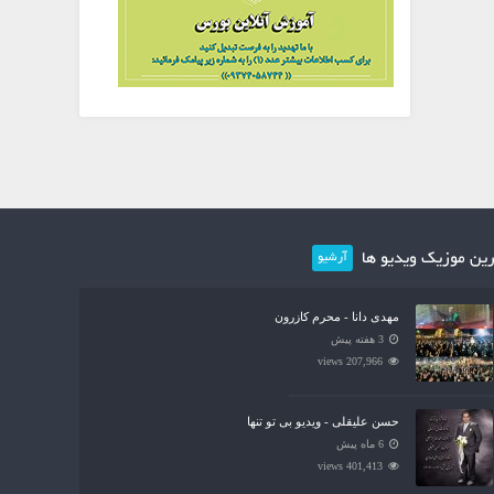
ین موزیک ویدیو ها
آرشیو
مهدی دانا - محرم کازرون
3 هفته پیش
207,966 views
حسن علیقلی - ویدیو بی تو تنها
6 ماه پیش
401,413 views