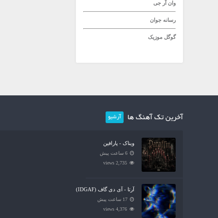
وان آر جی
رسانه جوان
گوگل موزیک
آخرین تک آهنگ ها
آرشیو
ویناک - پارافین
6 ساعت پیش
2,735 views
آرتا - آی دی گاف (IDGAF)
17 ساعت پیش
4,376 views