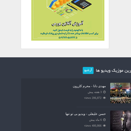
ین موزیک ویدیو ها
آرشیو
مهدی دانا - محرم کازرون
3 هفته پیش
206,872 views
حسن علیقلی - ویدیو بی تو تنها
6 ماه پیش
400,866 views