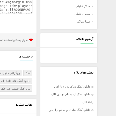
سالار عقیلی
سامان جلیلی
سینا سرلک
شادمهر عقیلی
شهاب مظفری
آرشیو ماهانه
0 بار پسنديده شده است
علی زند وکیلی
علی عبدالمالکی
برچسب ها
علی لهراسبی
علی یاسینی
نوشته‌های تازه
آهنگ
بیوگرافی دانیال ا
علیرضا روزگار
دانلود آهنگ های دانیال ان 
علیرضا طلیسچی
دانلود آهنگ ویناک به نام پارافین
متن آهنگ چیشد رفتی فکر ک
عماد
دانلود آهنگ آرتا به نام آی دی گاف
عماد طالب زاده
(IDGAF)
مطالب مشابه
فرزاد فرخ
دانلود آهنگ شایان یو به نام بزار برو
فرزاد فرزین