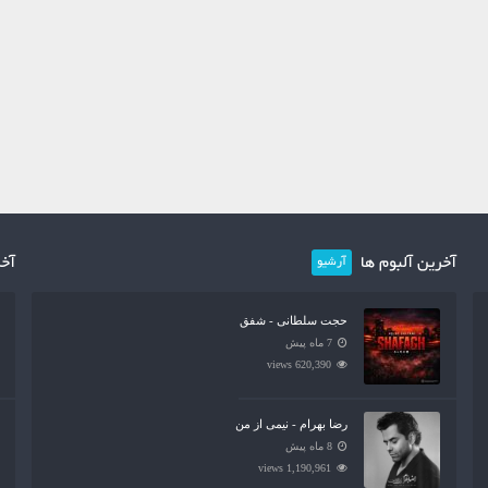
آخرین آلبوم ها
آخر
آرشیو
حجت سلطانی - شفق
7 ماه پیش
620,390 views
رضا بهرام - نیمی از من
8 ماه پیش
1,190,961 views