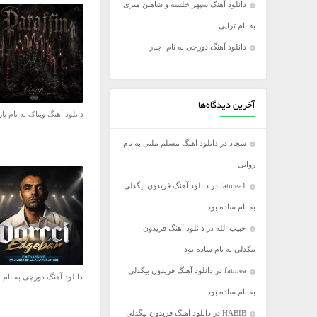
دانلود آهنگ سپهر خلسه و شاهین میری
فریدون آسرایی
به نام تراپی
کامران مولایی
دانلود آهنگ دورچی به نام اجبار
مازیار فلاحی
مجید اخشابی
مجید خراطها
آخرین دیدگاه‌ها
دانلود آهنگ ویناک به نام پار
محسن ابراهیم زاده
سجاد
در
دانلود آهنگ مسلم ملتی به نام
محسن چاووشی
روانی
محسن یگانه
fatmea1
در
دانلود آهنگ فریدون بیگدلی
محمد رضا گلزار
به نام ساده بود
محمد علیزاده
حبیب الله
در
دانلود آهنگ فریدون
مرتضی اشرفی
بیگدلی به نام ساده بود
مرتضی سرمدی
fatmea
در
دانلود آهنگ فریدون بیگدلی
مهدی جهانی
دانلود آهنگ دورچی به نام ا
به نام ساده بود
مهدی یغمایی
HABIB
در
دانلود آهنگ فریدون بیگدلی
میثم ابراهیمی