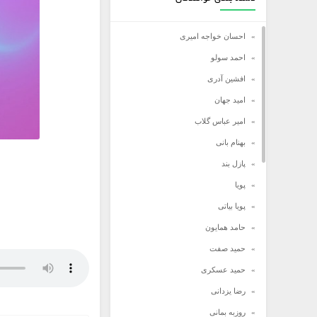
احسان خواجه امیری
احمد سولو
افشین آدری
امید جهان
امیر عباس گلاب
بهنام بانی
پازل بند
پویا
پویا بیاتی
حامد همایون
حمید صفت
حمید عسکری
رضا یزدانی
روزبه بمانی