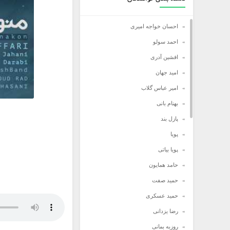
احسان خواجه امیری
احمد سولو
افشین آدری
امید جهان
امیر عباس گلاب
بهنام بانی
پازل بند
پویا
پویا بیاتی
حامد همایون
حمید صفت
حمید عسکری
رضا یزدانی
روزبه بمانی