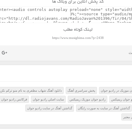
کد پخش آنلاین برای وبلاگ ها
لینک کوتاه مطلب
https://www.musighima.com/?p=2438
 موزيک در راديو جوان
پخش سراسري آهنگ
دانلود آهنگ شهاب مظفری به نام منو ترکم نکن
و جوان ريميکس
راديو جوان موزيک ريميکس
سايت اصلي راديو جوان
فرکانس راديو جوان
گذاشتن آهنگ در سايت به صورت رايگان
گذاشتن آهنگ در سايت راديو جوان
معتبر