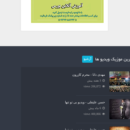
ین موزیک ویدیو ها
آرشیو
مهدی دانا - محرم کازرون
3 هفته پیش
206,872 views
حسن علیقلی - ویدیو بی تو تنها
6 ماه پیش
400,866 views
حسن علیقلی - ویدیو بی تو تنها