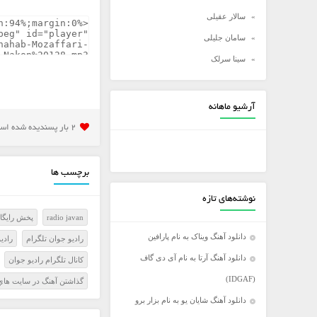
سالار عقیلی
سامان جلیلی
سینا سرلک
شادمهر عقیلی
شهاب مظفری
آرشیو ماهانه
علی زند وکیلی
2 بار پسنديده شده است
علی عبدالمالکی
علی لهراسبی
برچسب ها
علی یاسینی
نوشته‌های تازه
علیرضا روزگار
radio javan
پخش رايگان
علیرضا طلیسچی
دانلود آهنگ ویناک به نام پارافین
راديو جوان تلگرام
رادي
عماد
دانلود آهنگ آرتا به نام آی دی گاف
کانال تلگرام راديو جوان
عماد طالب زاده
(IDGAF)
گذاشتن آهنگ در سايت هاي 
فرزاد فرخ
دانلود آهنگ شایان یو به نام بزار برو
فرزاد فرزین