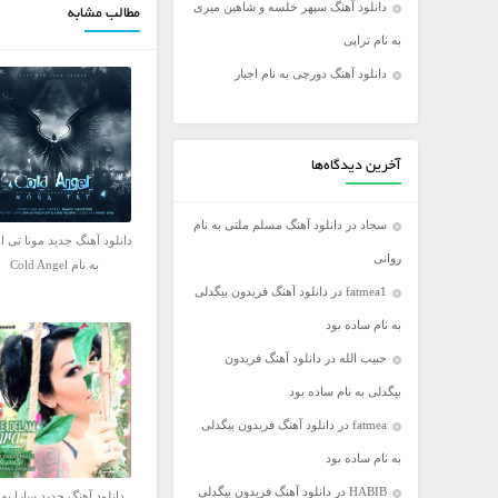
دانلود آهنگ سپهر خلسه و شاهین میری
مطالب مشابه
فریدون آسرایی
به نام تراپی
کامران مولایی
دانلود آهنگ دورچی به نام اجبار
مازیار فلاحی
مجید اخشابی
مجید خراطها
آخرین دیدگاه‌ها
محسن ابراهیم زاده
سجاد
در
دانلود آهنگ مسلم ملتی به نام
محسن چاووشی
دانلود آهنگ جدید مونا تی ا
روانی
محسن یگانه
به نام Cold Angel
fatmea1
در
دانلود آهنگ فریدون بیگدلی
محمد رضا گلزار
به نام ساده بود
محمد علیزاده
حبیب الله
در
دانلود آهنگ فریدون
مرتضی اشرفی
بیگدلی به نام ساده بود
مرتضی سرمدی
fatmea
در
دانلود آهنگ فریدون بیگدلی
مهدی جهانی
به نام ساده بود
مهدی یغمایی
HABIB
در
دانلود آهنگ فریدون بیگدلی
میثم ابراهیمی
دانلود آهنگ جدید سارا به 