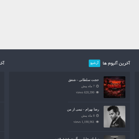
آخرین آلبوم ها
آخر
آرشیو
حجت سلطانی - شفق
7 ماه پیش
620,390 views
رضا بهرام - نیمی از من
8 ماه پیش
1,190,961 views
سامان جلیلی - آلبوم عشق قدیمی