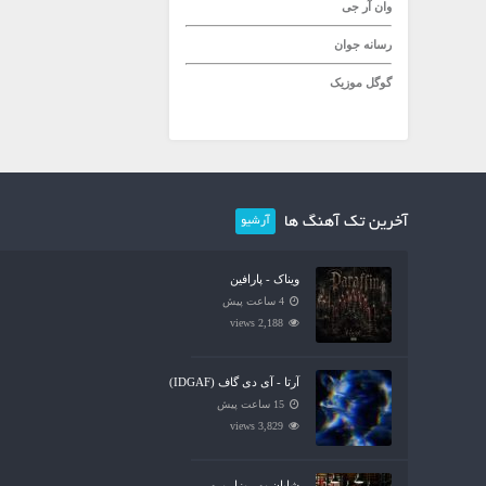
وان آر جی
رسانه جوان
گوگل موزیک
آخرین تک آهنگ ها
آرشیو
ویناک - پارافین
4 ساعت پیش
2,188 views
آرتا - آی دی گاف (IDGAF)
15 ساعت پیش
3,829 views
شایان یو - بزار برو