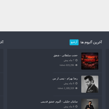
آخرین آلبوم ها
آخر
آرشیو
حجت سلطانی - شفق
7 ماه پیش
619,296 views
رضا بهرام - نیمی از من
8 ماه پیش
1,189,319 views
سامان جلیلی - آلبوم عشق قدیمی
8 ماه پیش