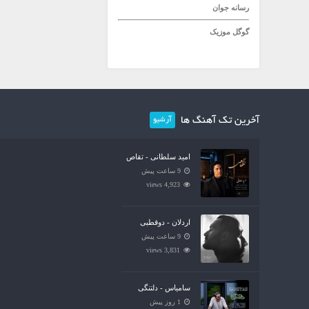
رسانه جوان
گوگل موزیک
آخرین تک آهنگ ها
آرشیو
امید سلطانی - تقاص
9 ساعت پیش
4,923 views
اردلان - دوقطبی
9 ساعت پیش
3,831 views
سامیاس - دلتنگی
1 روز پیش