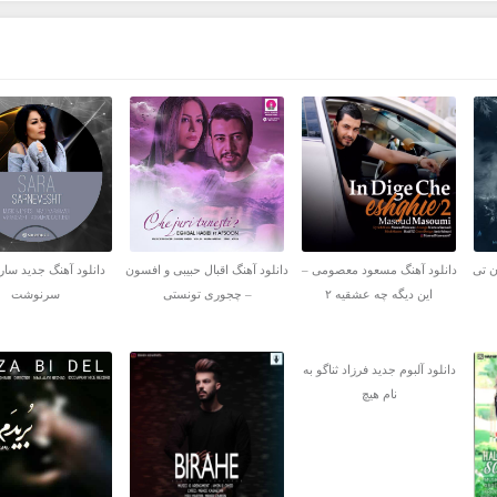
ن تی
دانلود آهنگ مسعود معصومی –
دانلود آهنگ اقبال حبیبی و افسون
دانلود آهنگ جدید سارا
این دیگه چه عشقیه ۲
– چجوری تونستی
سرنوشت
دانلود آلبوم جدید فرزاد ثناگو به
نام هیچ