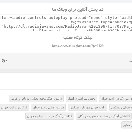
کد پخش آنلاین برای وبلاگ ها
لینک کوتاه مطلب
https://www.musighima.com/?p=2429
 موزيک در راديو جوان
پخش سراسري آهنگ
دانلود آهنگ مجید یحیایی به نام رز قرمز
و جوان ريميکس
راديو جوان موزيک ريميکس
سايت اصلي راديو جوان
فرکانس راديو جوان
گذاشتن آهنگ در سايت به صورت رايگان
گذاشتن آهنگ در سايت راديو جوان
معتبر