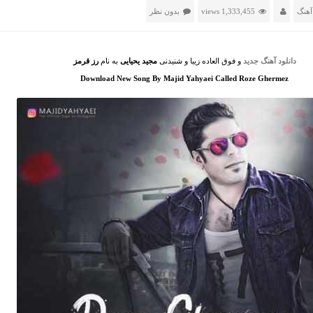
آهنگ
1,333,455 views
بدون نظر
دانلود آهنگ جدید
و فوق العاده زیبا و شنیدنی
مجید یحیایی
به نام
رز قرمز
Download New Song By Majid Yahyaei Called Roze Ghermez