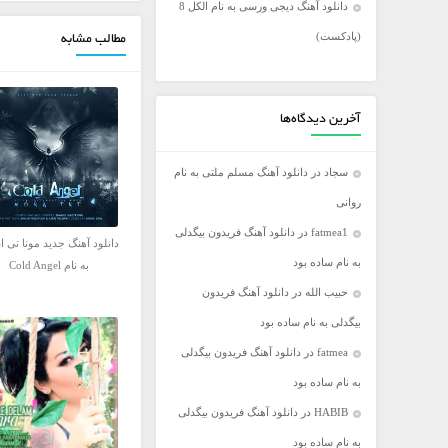
دانلود آهنگ دیجی ورسی به نام الکل 8
فریدون آسرایی
(پادکست)
مطالب مشابه
کامران مولایی
مازیار فلاحی
مجید اخشابی
آخرین دیدگاه‌ها
مجید خراطها
سجاد
در
دانلود آهنگ مسلم ملتی به نام
محسن ابراهیم زاده
روانی
محسن چاووشی
fatmea1
در
دانلود آهنگ فریدون بیگدلی
محسن یگانه
دانلود آهنگ جدید مونا تی ا
به نام ساده بود
محمد رضا گلزار
به نام Cold Angel
حبیب الله
در
دانلود آهنگ فریدون
محمد علیزاده
بیگدلی به نام ساده بود
مرتضی اشرفی
fatmea
در
دانلود آهنگ فریدون بیگدلی
مرتضی سرمدی
به نام ساده بود
مهدی جهانی
HABIB
در
دانلود آهنگ فریدون بیگدلی
مهدی یغمایی
به نام ساده بود
میثم ابراهیمی