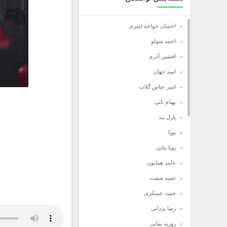
احسان خواجه امیری
احمد سولو
افشین آدری
امید جهان
امیر عباس گلاب
بهنام بانی
پازل بند
پویا
پویا بیاتی
حامد همایون
حمید صفت
حمید عسکری
رضا یزدانی
روزبه بمانی