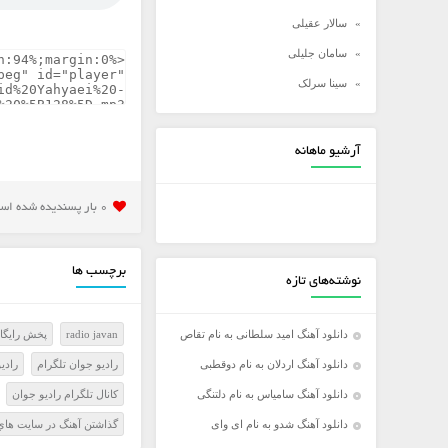
سالار عقیلی
سامان جلیلی
سینا سرلک
شادمهر عقیلی
شهاب مظفری
آرشیو ماهانه
علی زند وکیلی
علی عبدالمالکی
0 بار پسنديده شده است
علی لهراسبی
علی یاسینی
برچسب ها
نوشته‌های تازه
علیرضا روزگار
علیرضا طلیسچی
دانلود آهنگ امید سلطانی به نام تقاص
radio javan
پخش رايگان
عماد
دانلود آهنگ اردلان به نام دوقطبی
راديو جوان تلگرام
رادي
عماد طالب زاده
دانلود آهنگ سامیاس به نام دلتنگی
کانال تلگرام راديو جوان
فرزاد فرخ
دانلود آهنگ شدو به نام ای وای
گذاشتن آهنگ در سايت هاي 
فرزاد فرزین