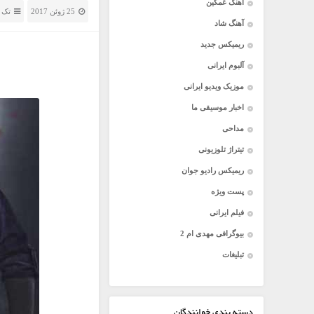
آهنگ غمگین
25 ژوئن 2017
تک 
آهنگ شاد
ریمیکس جدید
آلبوم ایرانی
موزیک ویدیو ایرانی
اخبار موسیقی ما
مداحی
تیتراژ تلوزیونی
ریمیکس رادیو جوان
پست ویژه
فیلم ایرانی
بیوگرافی مهدی ام 2
تبلیغات
دسته بندی خوانندگان