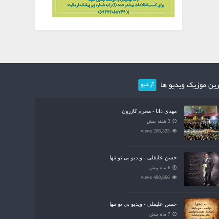
ین موزیک ویدیو ها
آرشیو
مهدی دانا - محرم کازرون
3 هفته پیش
206,325 views
حسن علیقلی - ویدیو بی تو تنها
6 ماه پیش
400,866 views
حسن علیقلی - ویدیو بی تو تنها
7 ماه پیش