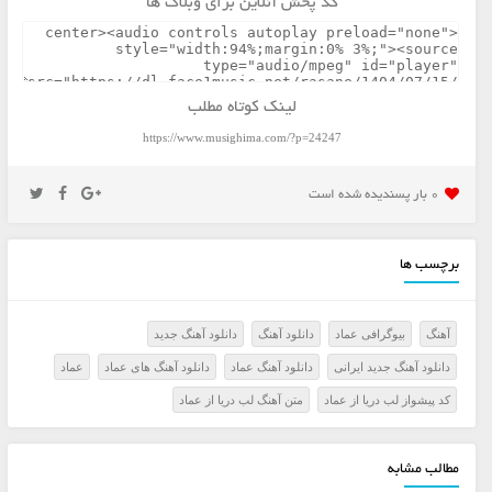
کد پخش آنلاین برای وبلاگ ها
لینک کوتاه مطلب
https://www.musighima.com/?p=24247
0 بار پسنديده شده است
برچسب ها
آهنگ
بیوگرافی عماد
دانلود آهنگ
دانلود آهنگ جدید
دانلود آهنگ جدید ایرانی
دانلود آهنگ عماد
دانلود آهنگ های عماد
عماد
کد پیشواز لب دریا از عماد
متن آهنگ لب دریا از عماد
مطالب مشابه