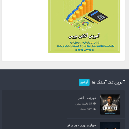
آخرین تک آهنگ ها
آرشیو
دورچی - اجبار
19 دقیقه پیش
547 views
مهیار و پوری - برای تو