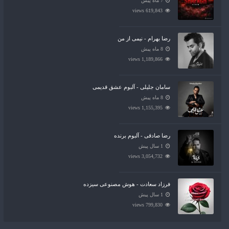
7 ماه پیش
619,843 views
رضا بهرام - نیمی از من
8 ماه پیش
1,189,866 views
سامان جلیلی - آلبوم عشق قدیمی
8 ماه پیش
1,155,395 views
رضا صادقی - آلبوم برنده
1 سال پیش
3,054,732 views
فرزاد سعادت - هوش مصنوعی سیزده
1 سال پیش
799,830 views