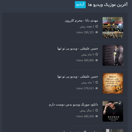
آخرین موزیک ویدیو ها
آرشیو
مهدی دانا - محرم کازرون
3 هفته پیش
206,325 views
حسن علیقلی - ویدیو بی تو تنها
6 ماه پیش
400,866 views
حسن علیقلی - ویدیو بی تو تنها
7 ماه پیش
578,613 views
دانلود موزیک ویدیو بدمن دوست دارم
1 سال پیش
686,059 views