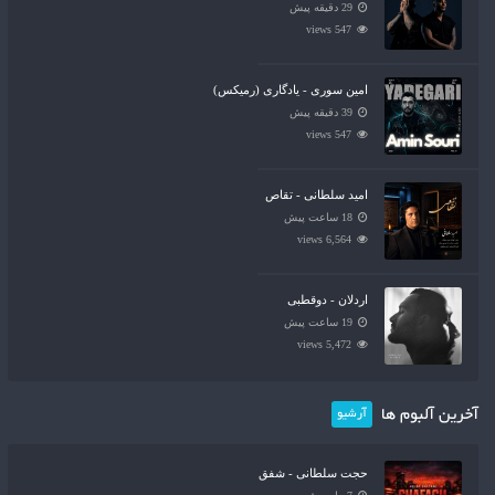
29 دقیقه پیش
547 views
امین سوری - یادگاری (رمیکس)
39 دقیقه پیش
547 views
امید سلطانی - تقاص
18 ساعت پیش
6,564 views
اردلان - دوقطبی
19 ساعت پیش
5,472 views
آخرین آلبوم ها
آرشیو
حجت سلطانی - شفق