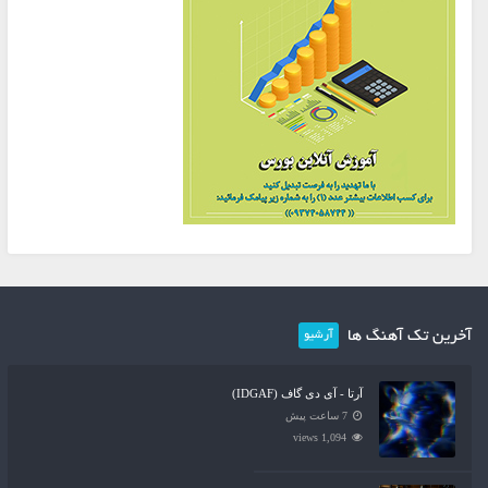
آخرین تک آهنگ ها
آرشیو
آرتا - آی دی گاف (IDGAF)
7 ساعت پیش
1,094 views