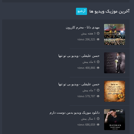
آخرین موزیک ویدیو ها
آرشیو
مهدی دانا - محرم کازرون
3 هفته پیش
206,325 views
حسن علیقلی - ویدیو بی تو تنها
6 ماه پیش
400,866 views
حسن علیقلی - ویدیو بی تو تنها
7 ماه پیش
579,707 views
دانلود موزیک ویدیو بدمن دوست دارم
1 سال پیش
686,059 views