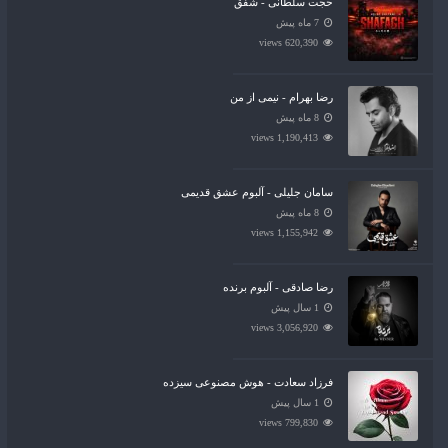
حجت سلطانی - شفق
7 ماه پیش
620,390 views
رضا بهرام - نیمی از من
8 ماه پیش
1,190,413 views
سامان جلیلی - آلبوم عشق قدیمی
8 ماه پیش
1,155,942 views
رضا صادقی - آلبوم برنده
1 سال پیش
3,056,920 views
فرزاد سعادت - هوش مصنوعی سیزده
1 سال پیش
799,830 views