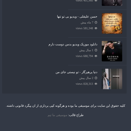
401,960 views
حسن علیقلی - ویدیو بی تو تنها
7 ماه پیش
581,348 views
دانلود موزیک ویدیو بدمن دوست دارم
1 سال پیش
688,794 views
دنیا پرهیزگار - تو نیستی جای من
2 سال پیش
828,313 views
کلیه حقوق این سایت برای موسیقی ما بوده و هرگونه کپی برداری از ان پیگرد قانونی داشته.
طراح قالب:
موسیقی ما تیم