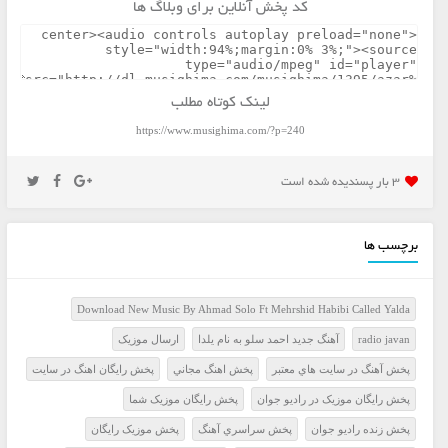
کد پخش آنلاین برای وبلاگ ها
لینک کوتاه مطلب
https://www.musighima.com/?p=240
3 بار پسنديده شده است
برچسب ها
Download New Music By Ahmad Solo Ft Mehrshid Habibi Called Yalda
radio javan
آهنگ جدید احمد سلو به نام یلدا
ارسال موزيک
پخش آهنگ در سايت هاي معتبر
پخش اهنگ مجاني
پخش رايگان اهنگ در سايت
پخش رايگان موزيک در راديو جوان
پخش رايگان موزيک شما
پخش زنده راديو جوان
پخش سراسري آهنگ
پخش موزيک رايگان