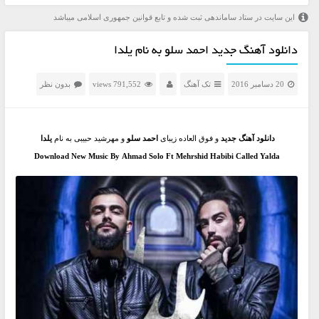
این سایت در ستاد ساماندهی ثبت شده و تابع قوانین جمهوری اسلامی میباشد
دانلود آهنگ جدید احمد سلو به نام یلدا
20 دسامبر 2016
تک آهنگ
791,552 views
بدون نظر
دانلود آهنگ جدید
و فوق العاده زیبای
احمد سلو
و مهرشید حبیبی به نام
یلدا
Download New Music By Ahmad Solo Ft Mehrshid Habibi Called Yalda