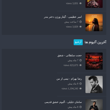
3,831 views
امیر عظیمی - گیتار ورژن دختر بندر
7 ساعت پیش
3,829 views
آخرین آلبوم ها
آرشیو
حجت سلطانی - شفق
7 ماه پیش
623,673 views
رضا بهرام - نیمی از من
8 ماه پیش
1,194,243 views
سامان جلیلی - آلبوم عشق قدیمی
8 ماه پیش