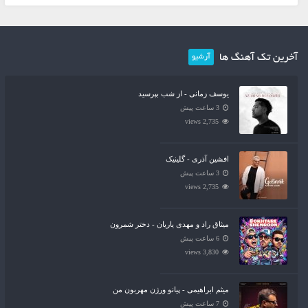
آخرین تک آهنگ ها
آرشیو
یوسف زمانی - از شب بپرسید
3 ساعت پیش
2,735 views
افشین آذری - گلینیک
3 ساعت پیش
2,735 views
میثاق راد و مهدی یاریان - دختر شمرون
6 ساعت پیش
3,830 views
میثم ابراهیمی - پیانو ورژن مهربون من
7 ساعت پیش