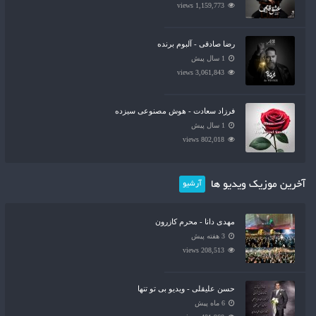
1,159,773 views
رضا صادقی - آلبوم برنده
1 سال پیش
3,061,843 views
فرزاد سعادت - هوش مصنوعی سیزده
1 سال پیش
802,018 views
آخرین موزیک ویدیو ها
آرشیو
مهدی دانا - محرم کازرون
3 هفته پیش
208,513 views
حسن علیقلی - ویدیو بی تو تنها
6 ماه پیش