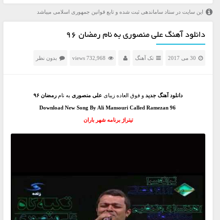
این سایت در ستاد ساماندهی ثبت شده و تابع قوانین جمهوری اسلامی میباشد
دانلود آهنگ علی منصوری به نام رمضان ۹۶
30 می 2017
تک آهنگ
732,968 views
بدون نظر
دانلود آهنگ جدید
و فوق العاده زیبای
علی منصوری
به نام
رمضان ۹۶
Download New Song By Ali Mansouri Called Ramezan 96
تیتراژ برنامه شهر باران