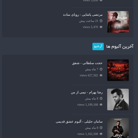
3,830 views
مرتضی پاشایی - رویای ساده
21 ساعت پیش
5,470 views
آخرین آلبوم ها
آرشیو
حجت سلطانی - شفق
7 ماه پیش
627,502 views
رضا بهرام - نیمی از من
8 ماه پیش
1,199,168 views
سامان جلیلی - آلبوم عشق قدیمی
8 ماه پیش
1,162,508 views