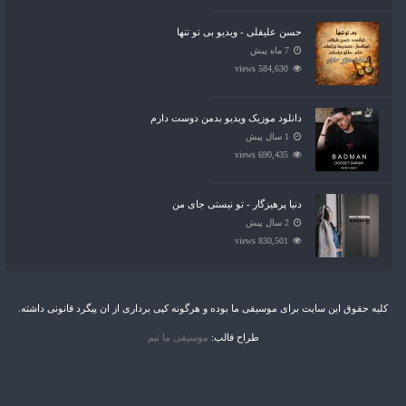
حسن علیقلی - ویدیو بی تو تنها
7 ماه پیش
584,630 views
دانلود موزیک ویدیو بدمن دوست دارم
1 سال پیش
690,435 views
دنیا پرهیزگار - تو نیستی جای من
2 سال پیش
830,501 views
کلیه حقوق این سایت برای موسیقی ما بوده و هرگونه کپی برداری از ان پیگرد قانونی داشته.
طراح قالب:
موسیقی ما تیم