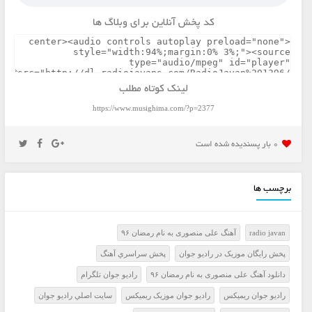
کد پخش آنلاین برای وبلاگ ها
لینک کوتاه مطلب
https://www.musighima.com/?p=2377
0 بار پسنديده شده است
برچسب ها
radio javan
آهنگ علی منصوری به نام رمضان ۹۶
پخش رايگان موزيک در راديو جوان
پخش سراسري آهنگ
دانلود آهنگ علی منصوری به نام رمضان ۹۶
راديو جوان تلگرام
راديو جوان ريميکس
راديو جوان موزيک ريميکس
سايت اصلي راديو جوان