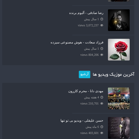
رضا صادقی - آلبوم برنده
1 سال پیش
3,072,237 views
فرزاد سعادت - هوش مصنوعی سیزده
1 سال پیش
804,206 views
آخرین موزیک ویدیو ها
آرشیو
مهدی دانا - محرم کازرون
4 هفته پیش
210,701 views
حسن علیقلی - ویدیو بی تو تنها
6 ماه پیش
403,601 views