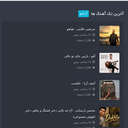
آخرین تک آهنگ ها
آرشیو
مرتضی غلامی - هیاهو
12 ساعت پیش
2,189 views
آفو - نازنین جای تو خالی
12 ساعت پیش
2,188 views
آصف آریا - عکست
12 ساعت پیش
3,283 views
محسن لرستانی - آخ چه بلایی دختر قشنگ و ماهی دختر
(هوش مصنوعی)
18 ساعت پیش