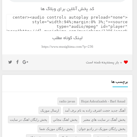
کد پخش آنلاین برای وبلاگ ها
لینک کوتاه مطلب
https://www.musighima.com/?p=236
0 بار پسنديده شده است
برچسب ها
radio javan
Hojat Ashrafzadeh - Barf Amad
آهنگ جدید حجت اشرف زاده به نام برف آمد
ارسال موزيک
پخش آهنگ در سايت هاي معتبر
پخش اهنگ مجاني
پخش رايگان اهنگ در سايت
پخش رايگان موزيک در راديو جوان
پخش رايگان موزيک شما