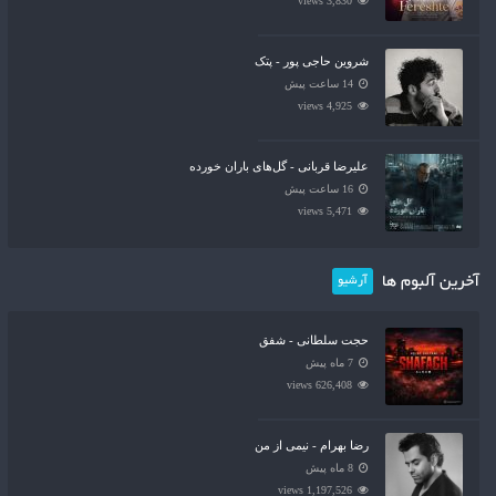
3,830 views
شروین حاجی پور - پتک
14 ساعت پیش
4,925 views
علیرضا قربانی - گل‌های باران خورده
16 ساعت پیش
5,471 views
آخرین آلبوم ها
آرشیو
حجت سلطانی - شفق
7 ماه پیش
626,408 views
رضا بهرام - نیمی از من
8 ماه پیش
1,197,526 views