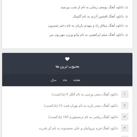
دانلود آهنگ یوسف زمانی به نام از شب بپرسید
دانلود آهنگ افشین آذری به نام گلینیک
دانلود آهنگ میثاق راد و مهدی یاریان به نام دختر شمرون
دانلود آهنگ میثم ابراهیمی به نام پیانو ورژن مهربون من
محبوب ترین ها
هفته
ماه
سال
دانلود آهنگ دیجی ورسی به نام الکل 8 (پادکست)
دانلود آهنگ دیجی باربد به نام تهران فیت 55 (پادکست)
دانلود آهنگ ریلجی به نام ترنسفورم 160 (پادکست)
دانلود آهنگ فرید پیروانیان و علی محمدوند به نام اَبَر قدرت