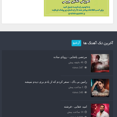
آخرین تک آهنگ ها
آرشیو
مرتضی پاشایی - رویای ساده
46 دقیقه پیش
547 views
رامین بی باک - سفر کردم که از یادم بری دیدم نمیشه
1 ساعت پیش
549 views
امید عقابی - فرشته
14 ساعت پیش