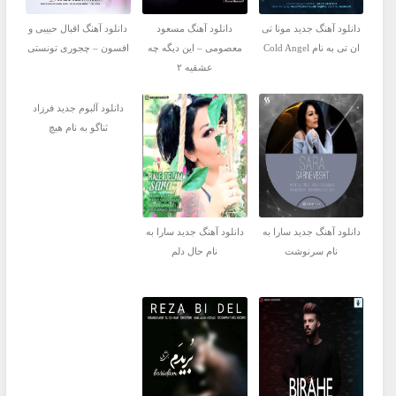
دانلود آهنگ جدید مونا تی
دانلود آهنگ مسعود
دانلود آهنگ اقبال حبیبی و
ان تی به نام Cold Angel
معصومی – این دیگه چه
افسون – چجوری تونستی
عشقیه ۲
دانلود آلبوم جدید فرزاد
ثناگو به نام هیچ
دانلود آهنگ جدید سارا به
دانلود آهنگ جدید سارا به
نام سرنوشت
نام حال دلم