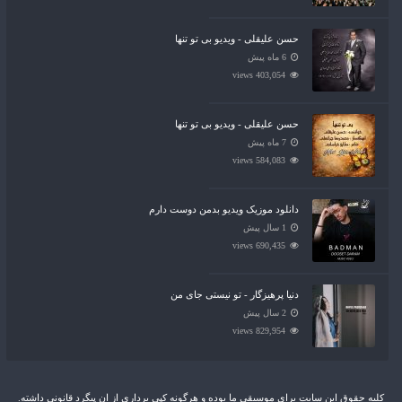
حسن علیقلی - ویدیو بی تو تنها
6 ماه پیش
403,054 views
حسن علیقلی - ویدیو بی تو تنها
7 ماه پیش
584,083 views
دانلود موزیک ویدیو بدمن دوست دارم
1 سال پیش
690,435 views
دنیا پرهیزگار - تو نیستی جای من
2 سال پیش
829,954 views
کلیه حقوق این سایت برای موسیقی ما بوده و هرگونه کپی برداری از ان پیگرد قانونی داشته.