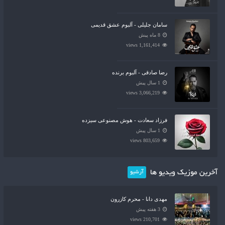
سامان جلیلی - آلبوم عشق قدیمی
8 ماه پیش
1,161,414 views
رضا صادقی - آلبوم برنده
1 سال پیش
3,066,219 views
فرزاد سعادت - هوش مصنوعی سیزده
1 سال پیش
803,659 views
آخرین موزیک ویدیو ها
آرشیو
مهدی دانا - محرم کازرون
3 هفته پیش
210,701 views