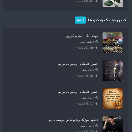
801,471 views
آخرین موزیک ویدیو ها
آرشیو
مهدی دانا - محرم کازرون
3 هفته پیش
207,419 views
حسن علیقلی - ویدیو بی تو تنها
6 ماه پیش
401,413 views
حسن علیقلی - ویدیو بی تو تنها
7 ماه پیش
579,707 views
دانلود موزیک ویدیو بدمن دوست دارم
1 سال پیش
687,700 views