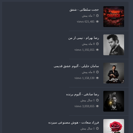
حجت سلطانی - شفق
7 ماه پیش
621,485 views
رضا بهرام - نیمی از من
8 ماه پیش
1,192,055 views
سامان جلیلی - آلبوم عشق قدیمی
8 ماه پیش
1,158,130 views
رضا صادقی - آلبوم برنده
1 سال پیش
3,059,655 views
فرزاد سعادت - هوش مصنوعی سیزده
1 سال پیش