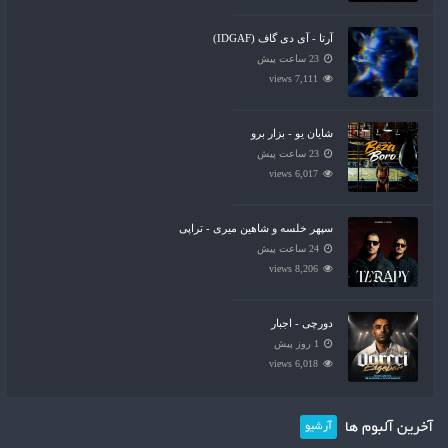
آرتا - آی دی گاف (IDGAF)
23 ساعت پیش
7,111 views
شایان یو - بزار برو
23 ساعت پیش
6,017 views
سپهر خلسه و شاهین میری - تراپی
24 ساعت پیش
8,206 views
دورچی - اجبار
1 روز پیش
6,018 views
آخرین آلبوم ها
آرشیو