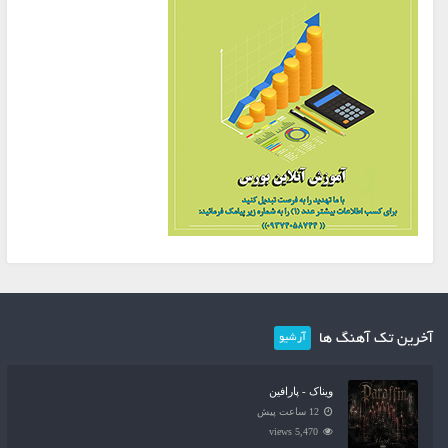
آخرین تک آهنگ ها
آرشیو
ویناک - پارافین
12 ساعت پیش
5,470 views