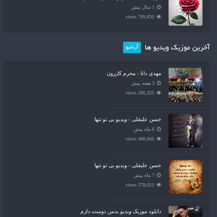
1 سال پیش
799,830 views
آخرین موزیک ویدیو ها
آرشیو
مهدی دانا - محرم کازرون
3 هفته پیش
206,325 views
حسن علیقلی - ویدیو بی تو تنها
6 ماه پیش
400,866 views
حسن علیقلی - ویدیو بی تو تنها
7 ماه پیش
578,613 views
دانلود موزیک ویدیو بدمن دوست دارم