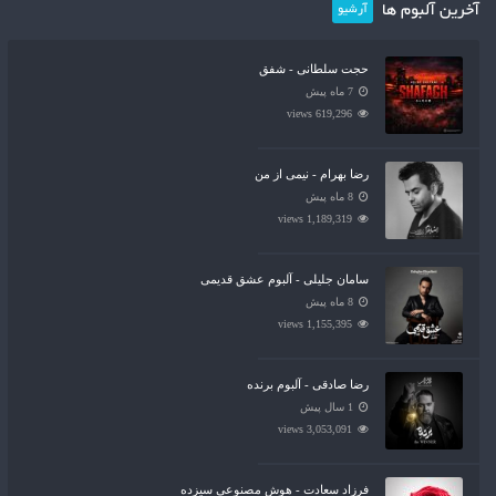
آخرین آلبوم ها
آرشیو
حجت سلطانی - شفق
7 ماه پیش
619,296 views
رضا بهرام - نیمی از من
8 ماه پیش
1,189,319 views
سامان جلیلی - آلبوم عشق قدیمی
8 ماه پیش
1,155,395 views
رضا صادقی - آلبوم برنده
1 سال پیش
3,053,091 views
فرزاد سعادت - هوش مصنوعی سیزده