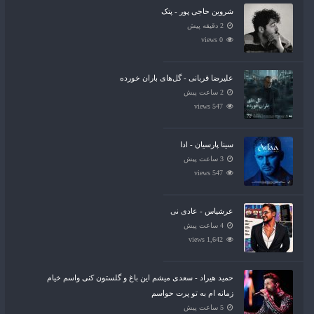
شروین حاجی پور - پتک
2 دقیقه پیش
0 views
علیرضا قربانی - گل‌های باران خورده
2 ساعت پیش
547 views
سینا پارسیان - ادا
3 ساعت پیش
547 views
عرشیاس - عادی نی
4 ساعت پیش
1,642 views
حمید هیراد - سعدی میشم این باغ و گلستون کنی واسم خیام
زمانه ام به تو پرت حواسم
5 ساعت پیش