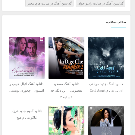
گذاشتن آهنگ در سايت راديو جوان
گذاشتن آهنگ در سايت هاي معتبر
مطالب مشابه
دانلود آهنگ جدید مونا تی
دانلود آهنگ مسعود
دانلود آهنگ اقبال حبیبی و
ان تی به نام Cold Angel
معصومی – این دیگه چه
افسون – چجوری تونستی
عشقیه ۲
دانلود آلبوم جدید فرزاد
ثناگو به نام هیچ