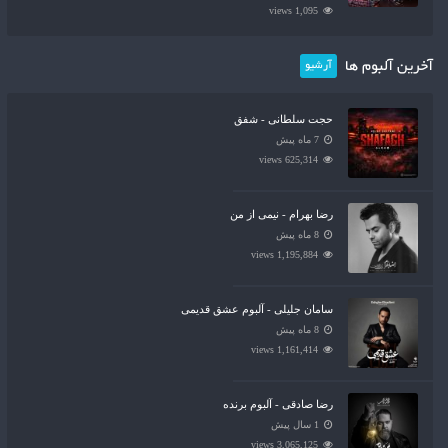
1,095 views
آخرین آلبوم ها
آرشیو
حجت سلطانی - شفق
7 ماه پیش
625,314 views
رضا بهرام - نیمی از من
8 ماه پیش
1,195,884 views
سامان جلیلی - آلبوم عشق قدیمی
8 ماه پیش
1,161,414 views
رضا صادقی - آلبوم برنده
1 سال پیش
3,065,125 views