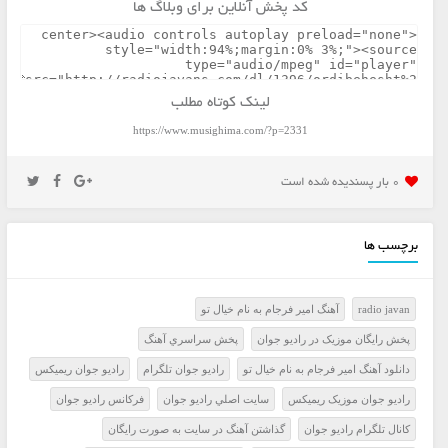
کد پخش آنلاین برای وبلاگ ها
لینک کوتاه مطلب
https://www.musighima.com/?p=2331
0 بار پسنديده شده است
برچسب ها
radio javan
آهنگ امیر فرجام به نام خیال تو
پخش رايگان موزيک در راديو جوان
پخش سراسري آهنگ
دانلود آهنگ امیر فرجام به نام خیال تو
راديو جوان تلگرام
راديو جوان ريميکس
راديو جوان موزيک ريميکس
سايت اصلي راديو جوان
فرکانس راديو جوان
کانال تلگرام راديو جوان
گذاشتن آهنگ در سايت به صورت رايگان