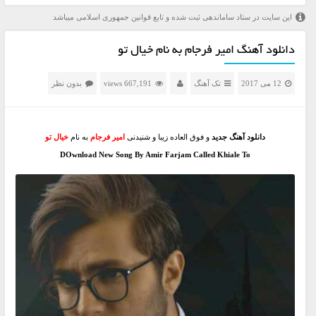
این سایت در ستاد ساماندهی ثبت شده و تابع قوانین جمهوری اسلامی میباشد
دانلود آهنگ امیر فرجام به نام خیال تو
12 می 2017
تک آهنگ
667,191 views
بدون نظر
دانلود آهنگ جدید
و فوق العاده زیبا و شنیدنی
امیر فرجام
به نام
خیال تو
DOwnload New Song By Amir Farjam Called Khiale To