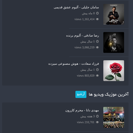
سامان جلیلی - آلبوم عشق قدیمی
8 ماه پیش
1,161,414 views
رضا صادقی - آلبوم برنده
1 سال پیش
3,066,219 views
فرزاد سعادت - هوش مصنوعی سیزده
1 سال پیش
803,659 views
آخرین موزیک ویدیو ها
آرشیو
مهدی دانا - محرم کازرون
3 هفته پیش
210,701 views