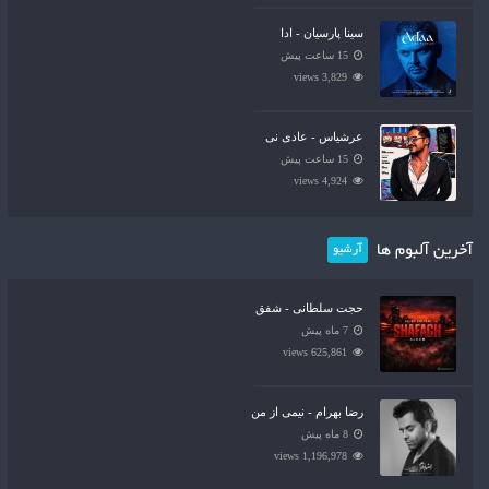
سینا پارسیان - ادا
15 ساعت پیش
3,829 views
عرشیاس - عادی نی
15 ساعت پیش
4,924 views
آخرین آلبوم ها
آرشیو
حجت سلطانی - شفق
7 ماه پیش
625,861 views
رضا بهرام - نیمی از من
8 ماه پیش
1,196,978 views