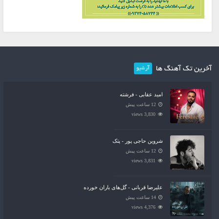
آخرین تک آهنگ ها
آرشیو
امید عقابی - فرشته
12 ساعت پیش
3,830 views
شروین حاجی پور - پتک
12 ساعت پیش
3,831 views
علیرضا قربانی - گل‌های باران خورده
14 ساعت پیش
4,376 views