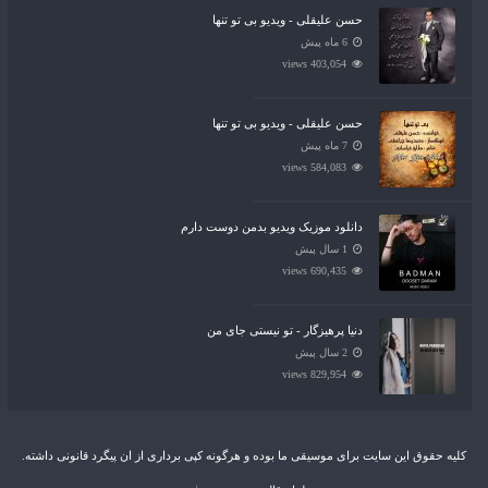
حسن علیقلی - ویدیو بی تو تنها
6 ماه پیش
403,054 views
حسن علیقلی - ویدیو بی تو تنها
7 ماه پیش
584,083 views
دانلود موزیک ویدیو بدمن دوست دارم
1 سال پیش
690,435 views
دنیا پرهیزگار - تو نیستی جای من
2 سال پیش
829,954 views
کلیه حقوق این سایت برای موسیقی ما بوده و هرگونه کپی برداری از ان پیگرد قانونی داشته.