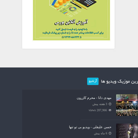
ین موزیک ویدیو ها
آرشیو
مهدی دانا - محرم کازرون
3 هفته پیش
207,966 views
حسن علیقلی - ویدیو بی تو تنها
6 ماه پیش