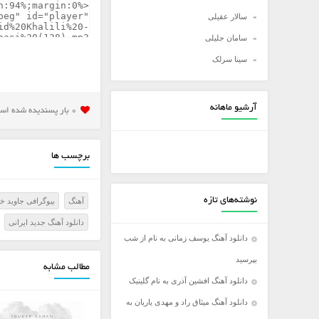
سالار عقیلی
سامان جلیلی
سینا سرلک
شادمهر عقیلی
شهاب مظفری
آرشیو ماهانه
0 بار پسنديده شده است
علی زند وکیلی
علی عبدالمالکی
برچسب ها
علی لهراسبی
علی یاسینی
نوشته‌های تازه
آهنگ
بیوگرافی جاوید خ
علیرضا روزگار
دانلود آهنگ جدید ایرانی
علیرضا طلیسچی
دانلود آهنگ یوسف زمانی به نام از شب
عماد
بپرسید
مطالب مشابه
عماد طالب زاده
دانلود آهنگ افشین آذری به نام گلینیک
فرزاد فرخ
دانلود آهنگ میثاق راد و مهدی یاریان به
فرزاد فرزین