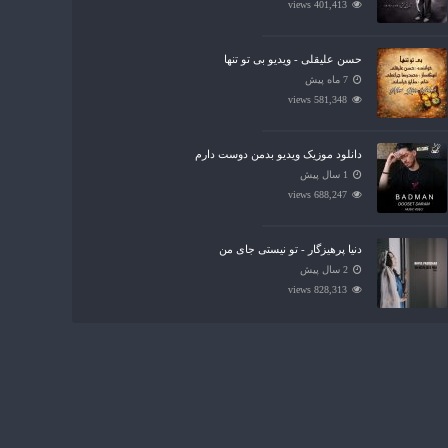
401,413 views
حسن علیقلی - ویدیو بی تو تنها
7 ماه پیش
581,348 views
دانلود موزیک ویدیو بدمن دوست دارم
1 سال پیش
688,247 views
دنیا پرهیزگار - تو نیستی جای من
2 سال پیش
828,313 views