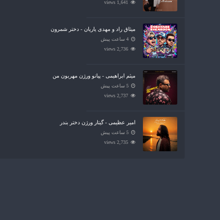
1,641 views
میثاق راد و مهدی یاریان - دختر شمرون
4 ساعت پیش
2,736 views
میثم ابراهیمی - پیانو ورژن مهربون من
5 ساعت پیش
2,737 views
امیر عظیمی - گیتار ورژن دختر بندر
5 ساعت پیش
2,735 views