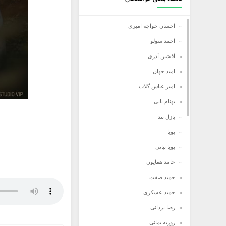
احسان خواجه امیری
احمد سولو
افشین آدری
امید جهان
امیر عباس گلاب
بهنام بانی
پازل بند
پویا
پویا بیاتی
حامد همایون
حمید صفت
حمید عسکری
رضا یزدانی
روزبه بمانی