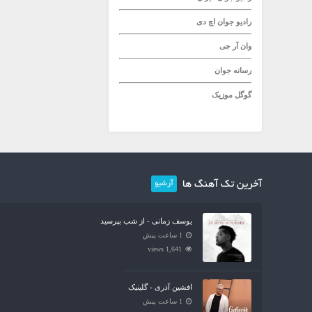
رادیو جوان
اچ دی
وان آر جی
رسانه جوان
گوگل موزیک
آخرین تک آهنگ ها
آرشیو
یوسف زمانی - از شب بپرسید
1 ساعت پیش
1,641 views
افشین آذری - گلینیک
1 ساعت پیش