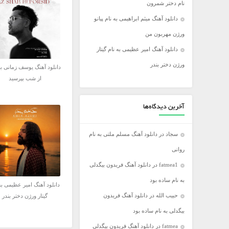
نام دختر شمرون
فریدون آسرایی
دانلود آهنگ میثم ابراهیمی به نام پیانو
کامران مولایی
ورژن مهربون من
مازیار فلاحی
دانلود آهنگ امیر عظیمی به نام گیتار
مجید اخشابی
ورژن دختر بندر
دانلود آهنگ یوسف زمانی به
مجید خراطها
از شب بپرسید
محسن ابراهیم زاده
محسن چاووشی
آخرین دیدگاه‌ها
محسن یگانه
سجاد
در
دانلود آهنگ مسلم ملتی به نام
محمد رضا گلزار
روانی
محمد علیزاده
fatmea1
در
دانلود آهنگ فریدون بیگدلی
مرتضی اشرفی
به نام ساده بود
مرتضی سرمدی
دانلود آهنگ امیر عظیمی به
حبیب الله
در
دانلود آهنگ فریدون
گیتار ورژن دختر بندر
مهدی جهانی
بیگدلی به نام ساده بود
مهدی یغمایی
fatmea
در
دانلود آهنگ فریدون بیگدلی
میثم ابراهیمی