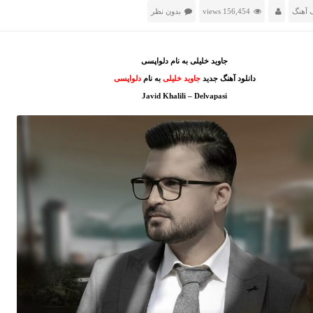
 آهنگ
156,454 views
بدون نظر
جاوید خلیلی به نام دلواپسی
دانلود آهنگ جدید
جاوید خلیلی
به نام
دلواپسی
Javid Khalili – Delvapasi