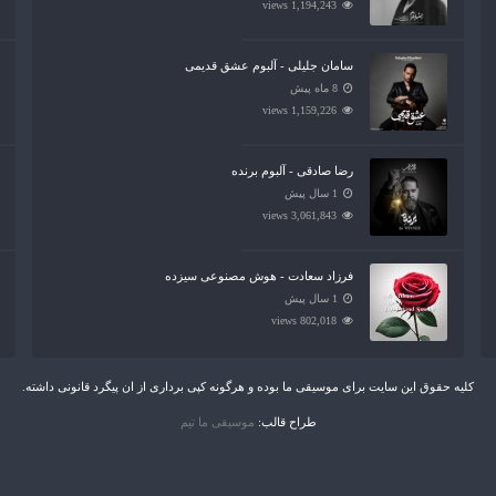
1,194,243 views
سامان جلیلی - آلبوم عشق قدیمی
8 ماه پیش
1,159,226 views
رضا صادقی - آلبوم برنده
1 سال پیش
3,061,843 views
فرزاد سعادت - هوش مصنوعی سیزده
1 سال پیش
802,018 views
کلیه حقوق این سایت برای موسیقی ما بوده و هرگونه کپی برداری از ان پیگرد قانونی داشته.
طراح قالب:
موسیقی ما تیم