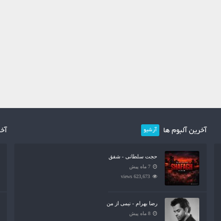
آخرین آلبوم ها
آخر
آرشیو
حجت سلطانی - شفق
7 ماه پیش
623,673 views
رضا بهرام - نیمی از من
8 ماه پیش