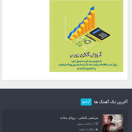
آخرین تک آهنگ ها
آرشیو
مرتضی پاشایی - رویای ساده
2 ساعت پیش
1,094 views