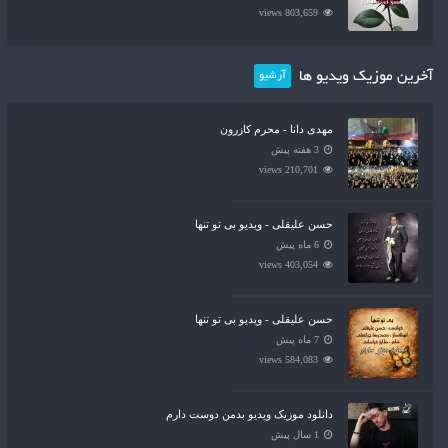
803,659 views
آخرین موزیک ویدیو ها
آرشیو
مهدی دانا - محرم کازرون
3 هفته پیش
210,701 views
حسن علیقلی - ویدیو بی تو تنها
6 ماه پیش
403,054 views
حسن علیقلی - ویدیو بی تو تنها
7 ماه پیش
584,083 views
دانلود موزیک ویدیو بدمن دوست دارم
1 سال پیش