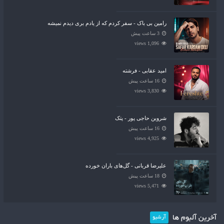
رامین بی باک - سفر کردم که از یادم بری دیدم نمیشه
3 ساعت پیش
1,096 views
امید عقابی - فرشته
16 ساعت پیش
3,830 views
شروین حاجی پور - پتک
16 ساعت پیش
4,925 views
علیرضا قربانی - گل‌های باران خورده
18 ساعت پیش
5,471 views
آخرین آلبوم ها
آرشیو