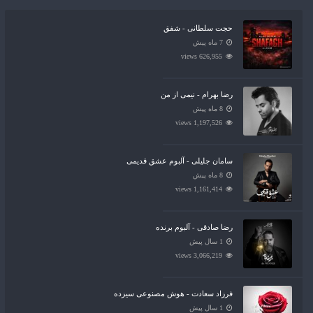
حجت سلطانی - شفق
7 ماه پیش
626,955 views
رضا بهرام - نیمی از من
8 ماه پیش
1,197,526 views
سامان جلیلی - آلبوم عشق قدیمی
8 ماه پیش
1,161,414 views
رضا صادقی - آلبوم برنده
1 سال پیش
3,066,219 views
فرزاد سعادت - هوش مصنوعی سیزده
1 سال پیش