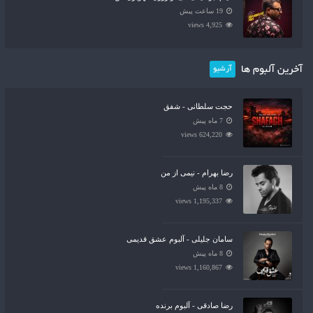
19 ساعت پیش
4,925 views
آخرین آلبوم ها
آرشیو
حجت سلطانی - شفق
7 ماه پیش
624,220 views
رضا بهرام - نیمی از من
8 ماه پیش
1,195,337 views
سامان جلیلی - آلبوم عشق قدیمی
8 ماه پیش
1,160,867 views
رضا صادقی - آلبوم برنده