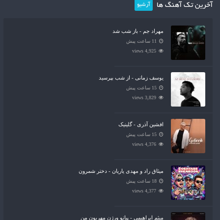
آخرین تک آهنگ ها
آرشیو
مهراد جم - باز شب شد
11 ساعت پیش
4,925 views
یوسف زمانی - از شب بپرسید
15 ساعت پیش
3,829 views
افشین آذری - گلینیک
15 ساعت پیش
4,376 views
میثاق راد و مهدی یاریان - دختر شمرون
18 ساعت پیش
4,377 views
میثم ابراهیمی - پیانو ورژن مهربون من