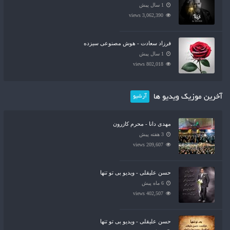
1 سال پیش
3,062,390 views
فرزاد سعادت - هوش مصنوعی سیزده
1 سال پیش
802,018 views
آخرین موزیک ویدیو ها
آرشیو
مهدی دانا - محرم کازرون
3 هفته پیش
209,607 views
حسن علیقلی - ویدیو بی تو تنها
6 ماه پیش
402,507 views
حسن علیقلی - ویدیو بی تو تنها