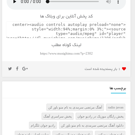
کد پخش آنلاین برای وبلاگ ها
لینک کوتاه مطلب
https://www.musighima.com/?p=2302
1 بار پسنديده شده است
برچسب ها
radio javan
آهنگ مرتضی سرمدی به نام منو باور کن
پخش رايگان موزيک در راديو جوان
پخش سراسري آهنگ
دانلود آهنگ مرتضی سرمدی به نام منو باور کن
راديو جوان تلگرام
راديو جوان ريميکس
راديو جوان موزيک ريميکس
سايت اصلي راديو جوان