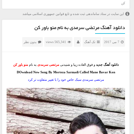
کن
این سایت در ستاد ساماندهی ثبت شده و تابع قوانین جمهوری اسلامی میباشد
دانلود آهنگ مرتضی سرمدی به نام منو باور کن
7 می 2017
تک آهنگ
565,341 views
بدون نظر
دانلود آهنگ جدید
و فوق العاده زیبا و شنیدنی
مرتضی سرمدی
به نام
منو باور کن
DOwnload New Song By Morteza Sarmadi Called Mano Bavar Kon
مرتضی سرمدی سبک خاص خود را با تغییر متفاوت تر کرد