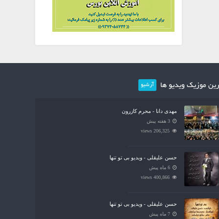
ین موزیک ویدیو ها
آرشیو
مهدی دانا - محرم کازرون
3 هفته پیش
206,325 views
حسن علیقلی - ویدیو بی تو تنها
6 ماه پیش
400,866 views
حسن علیقلی - ویدیو بی تو تنها
7 ماه پیش