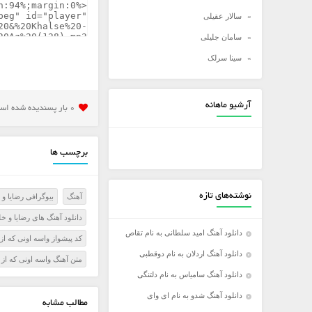
سالار عقیلی
سامان جلیلی
سینا سرلک
شادمهر عقیلی
شهاب مظفری
آرشیو ماهانه
0 بار پسنديده شده است
علی زند وکیلی
علی عبدالمالکی
برچسب ها
علی لهراسبی
علی یاسینی
نوشته‌های تازه
آهنگ
بیوگرافی رضایا و
علیرضا روزگار
دانلود آهنگ های رضایا و خ
علیرضا طلیسچی
دانلود آهنگ امید سلطانی به نام تقاص
کد پیشواز واسه اونی که از 
عماد
دانلود آهنگ اردلان به نام دوقطبی
متن آهنگ واسه اونی که از ا
عماد طالب زاده
دانلود آهنگ سامیاس به نام دلتنگی
فرزاد فرخ
دانلود آهنگ شدو به نام ای وای
مطالب مشابه
فرزاد فرزین