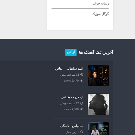
رسانه جوان
گوگل موزیک
آخرین تک آهنگ ها
آرشیو
امید سلطانی - تقاص
12 ساعت پیش
5,470 views
اردلان - دوقطبی
12 ساعت پیش
4,378 views
سامیاس - دلتنگی
1 روز پیش