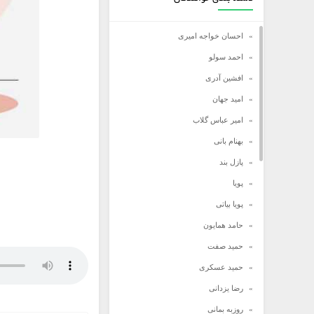
احسان خواجه امیری
احمد سولو
افشین آدری
امید جهان
امیر عباس گلاب
بهنام بانی
پازل بند
پویا
پویا بیاتی
حامد همایون
حمید صفت
حمید عسکری
رضا یزدانی
روزبه بمانی