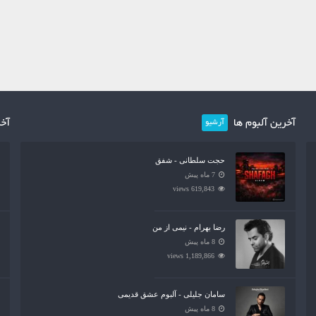
آخرین آلبوم ها
آخر
آرشیو
حجت سلطانی - شفق
7 ماه پیش
619,843 views
رضا بهرام - نیمی از من
8 ماه پیش
1,189,866 views
سامان جلیلی - آلبوم عشق قدیمی
8 ماه پیش