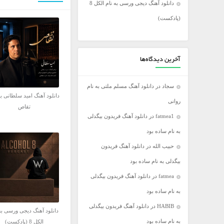
دانلود آهنگ دیجی ورسی به نام الکل 8
فریدون آسرایی
(پادکست)
کامران مولایی
مازیار فلاحی
مجید اخشابی
آخرین دیدگاه‌ها
مجید خراطها
سجاد
در
دانلود آهنگ مسلم ملتی به نام
محسن ابراهیم زاده
دانلود آهنگ امید سلطانی به
روانی
محسن چاووشی
تقاص
fatmea1
در
دانلود آهنگ فریدون بیگدلی
محسن یگانه
به نام ساده بود
محمد رضا گلزار
حبیب الله
در
دانلود آهنگ فریدون
محمد علیزاده
بیگدلی به نام ساده بود
مرتضی اشرفی
fatmea
در
دانلود آهنگ فریدون بیگدلی
مرتضی سرمدی
به نام ساده بود
مهدی جهانی
HABIB
در
دانلود آهنگ فریدون بیگدلی
مهدی یغمایی
دانلود آهنگ دیجی ورسی به
به نام ساده بود
الکل 8 (پادکست)
میثم ابراهیمی