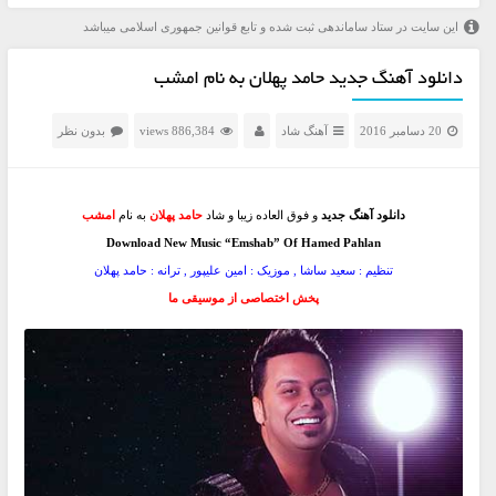
این سایت در ستاد ساماندهی ثبت شده و تابع قوانین جمهوری اسلامی میباشد
دانلود آهنگ جدید حامد پهلان به نام امشب
20 دسامبر 2016
آهنگ شاد
886,384 views
بدون نظر
دانلود آهنگ جدید
و فوق العاده زیبا و شاد
حامد پهلان
به نام
امشب
Download New Music “Emshab” Of Hamed Pahlan
تنظیم : سعید ساشا , موزیک : امین علیپور , ترانه : حامد پهلان
پخش اختصاصی از موسیقی ما