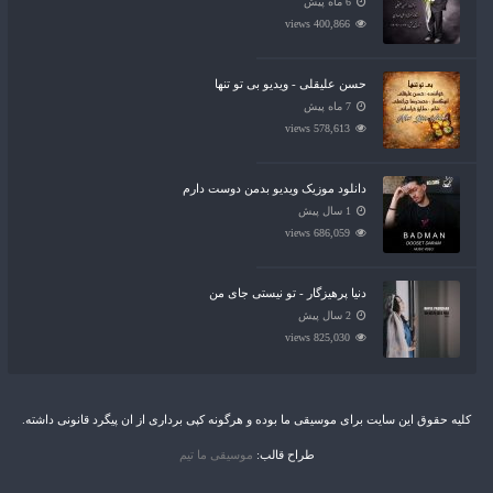
6 ماه پیش
400,866 views
حسن علیقلی - ویدیو بی تو تنها
7 ماه پیش
578,613 views
دانلود موزیک ویدیو بدمن دوست دارم
1 سال پیش
686,059 views
دنیا پرهیزگار - تو نیستی جای من
2 سال پیش
825,030 views
کلیه حقوق این سایت برای موسیقی ما بوده و هرگونه کپی برداری از ان پیگرد قانونی داشته.
طراح قالب:
موسیقی ما تیم