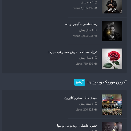
8 ماه پیش
1,155,395 views
رضا صادقی - آلبوم برنده
1 سال پیش
3,053,638 views
فرزاد سعادت - هوش مصنوعی سیزده
1 سال پیش
799,830 views
آخرین موزیک ویدیو ها
آرشیو
مهدی دانا - محرم کازرون
3 هفته پیش
206,325 views
حسن علیقلی - ویدیو بی تو تنها