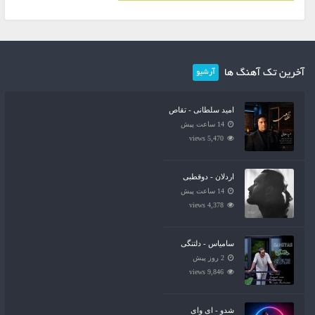
آخرین تک آهنگ ها
آرشیو
امید سلطانی - تقاص
14 ساعت پیش
5,470 views
اردلان - دوقطبی
14 ساعت پیش
4,378 views
سامیاس - دلتنگی
2 روز پیش
9,846 views
شدو - ای وای