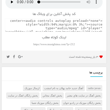
کد پخش آنلاین برای وبلاگ ها
لینک کوتاه مطلب
https://www.musighima.com/?p=212
3 بار پسنديده شده است
برچسب ها
radio javan
آهنگ جدید حامد پهلان به نام امشب
ارسال موزيک
پخش آهنگ در سايت هاي معتبر
پخش اهنگ مجاني
پخش رايگان اهنگ در سايت
پخش رايگان موزيک در راديو جوان
پخش رايگان موزيک شما