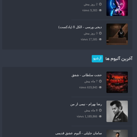
2 روز پیش
9,303 views
دیجی ورسی - الکل 8 (پادکست)
3 روز پیش
17,505 views
آخرین آلبوم ها
آرشیو
حجت سلطانی - شفق
7 ماه پیش
619,843 views
رضا بهرام - نیمی از من
8 ماه پیش
1,189,866 views
سامان جلیلی - آلبوم عشق قدیمی