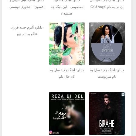
دانلود آهنگ جدید مونا تی
دانلود آهنگ مسعود
دانلود آهنگ اقبال حبیبی و
ان تی به نام Cold Angel
معصومی – این دیگه چه
افسون – چجوری تونستی
عشقیه ۲
دانلود آلبوم جدید فرزاد
ثناگو به نام هیچ
دانلود آهنگ جدید سارا به
دانلود آهنگ جدید سارا به
نام سرنوشت
نام حال دلم