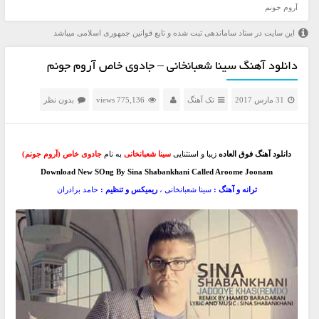
آروم جونم
این سایت در ستاد ساماندهی ثبت شده و تابع قوانین جمهوری اسلامی میباشد
دانلود آهنگ سینا شعبانخانی – جادوی خاص آروم جونم
31 مارس 2017
تک آهنگ
775,136 views
بدون نظر
دانلود آهنگ فوق العاده
زیبا و استثنایی
سینا شعبانخانی
به نام
جادوی خاص (آروم جونم)
Download New SOng By Sina Shabankhani Called Aroome Joonam
ترانه و آهنگ :
سینا شعبانخانی ،
ریمیکس و تنظیم :
حامد برادران