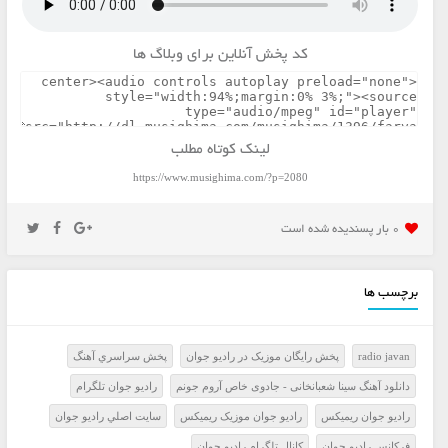
کد پخش آنلاین برای وبلاگ ها
لینک کوتاه مطلب
https://www.musighima.com/?p=2080
0 بار پسنديده شده است
برچسب ها
radio javan
پخش رايگان موزيک در راديو جوان
پخش سراسري آهنگ
دانلود آهنگ سینا شعبانخانی - جادوی خاص آروم جونم
راديو جوان تلگرام
راديو جوان ريميکس
راديو جوان موزيک ريميکس
سايت اصلي راديو جوان
فرکانس راديو جوان
کانال تلگرام راديو جوان