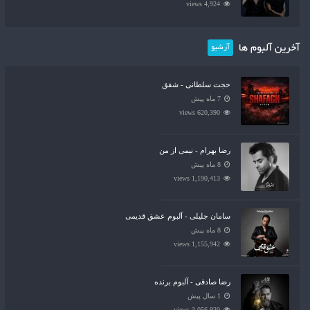
4,924 views
آخرین آلبوم ها
آرشیو
حجت سلطانی - شفق
7 ماه پیش
620,390 views
رضا بهرام - نیمی از من
8 ماه پیش
1,190,413 views
سامان جلیلی - آلبوم عشق قدیمی
8 ماه پیش
1,155,942 views
رضا صادقی - آلبوم برنده
1 سال پیش
3,056,920 views