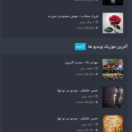
فرزاد سعادت - هوش مصنوعی سیزده
1 سال پیش
799,830 views
آخرین موزیک ویدیو ها
آرشیو
مهدی دانا - محرم کازرون
3 هفته پیش
206,325 views
حسن علیقلی - ویدیو بی تو تنها
6 ماه پیش
400,866 views
حسن علیقلی - ویدیو بی تو تنها
7 ماه پیش
579,707 views