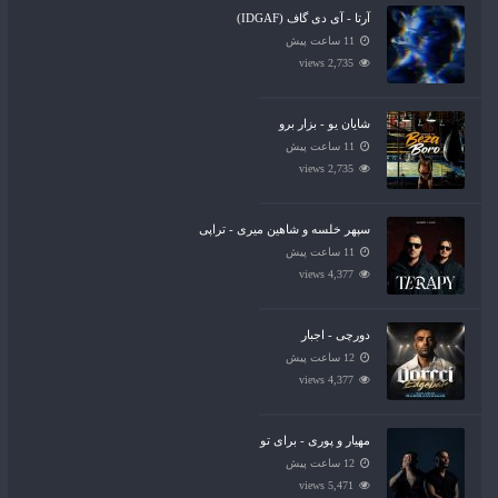
آرتا - آی دی گاف (IDGAF)
11 ساعت پیش
2,735 views
شایان یو - بزار برو
11 ساعت پیش
2,735 views
سپهر خلسه و شاهین میری - تراپی
11 ساعت پیش
4,377 views
دورچی - اجبار
12 ساعت پیش
4,377 views
مهیار و پوری - برای تو
12 ساعت پیش
5,471 views