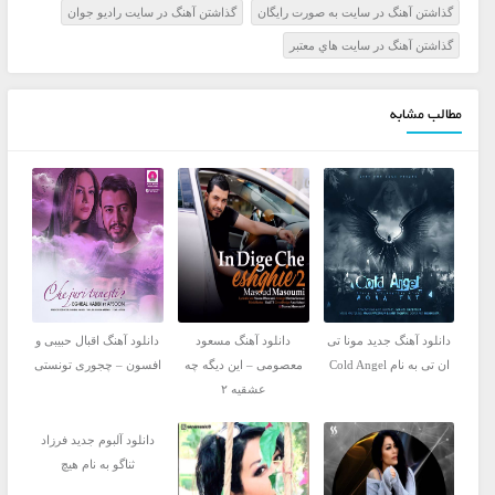
گذاشتن آهنگ در سايت به صورت رايگان
گذاشتن آهنگ در سايت راديو جوان
گذاشتن آهنگ در سايت هاي معتبر
مطالب مشابه
دانلود آهنگ جدید مونا تی
دانلود آهنگ مسعود
دانلود آهنگ اقبال حبیبی و
ان تی به نام Cold Angel
معصومی – این دیگه چه
افسون – چجوری تونستی
عشقیه ۲
دانلود آلبوم جدید فرزاد
ثناگو به نام هیچ