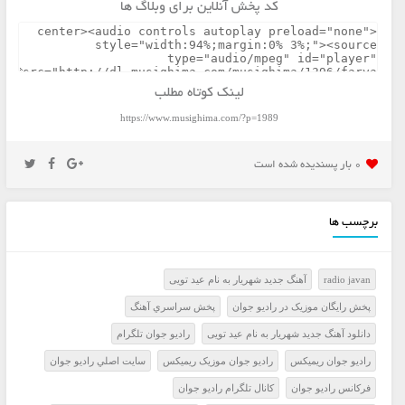
کد پخش آنلاین برای وبلاگ ها
لینک کوتاه مطلب
https://www.musighima.com/?p=1989
0 بار پسنديده شده است
برچسب ها
radio javan
آهنگ جدید شهریار به نام عید تویی
پخش رايگان موزيک در راديو جوان
پخش سراسري آهنگ
دانلود آهنگ جدید شهریار به نام عید تویی
راديو جوان تلگرام
راديو جوان ريميکس
راديو جوان موزيک ريميکس
سايت اصلي راديو جوان
فرکانس راديو جوان
کانال تلگرام راديو جوان