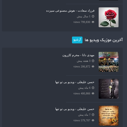
فرزاد سعادت - هوش مصنوعی سیزده
1 سال پیش
799,830 views
آخرین موزیک ویدیو ها
آرشیو
مهدی دانا - محرم کازرون
3 هفته پیش
206,872 views
حسن علیقلی - ویدیو بی تو تنها
6 ماه پیش
400,866 views
حسن علیقلی - ویدیو بی تو تنها
7 ماه پیش
579,707 views