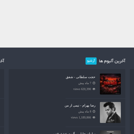
آخرین آلبوم ها
آخر
آرشیو
حجت سلطانی - شفق
7 ماه پیش
620,390 views
رضا بهرام - نیمی از من
8 ماه پیش
1,189,866 views
سامان جلیلی - آلبوم عشق قدیمی