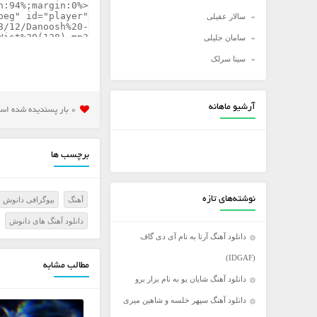
سالار عقیلی
سامان جلیلی
سینا سرلک
شادمهر عقیلی
شهاب مظفری
آرشیو ماهانه
0 بار پسنديده شده است
علی زند وکیلی
علی عبدالمالکی
برچسب ها
علی لهراسبی
علی یاسینی
نوشته‌های تازه
آهنگ
بیوگرافی دانوش
علیرضا روزگار
دانلود آهنگ های دانوش
علیرضا طلیسچی
دانلود آهنگ آرتا به نام آی دی گاف
عماد
(IDGAF)
مطالب مشابه
عماد طالب زاده
دانلود آهنگ شایان یو به نام بزار برو
فرزاد فرخ
دانلود آهنگ سپهر خلسه و شاهین میری
فرزاد فرزین