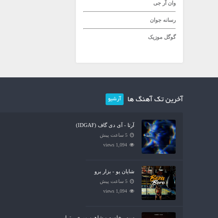
وان آر جی
رسانه جوان
گوگل موزیک
آخرین تک آهنگ ها
آرشیو
آرتا - آی دی گاف (IDGAF)
5 ساعت پیش
1,094 views
شایان یو - بزار برو
5 ساعت پیش
1,094 views
سپهر خلسه و شاهین میری - تراپی