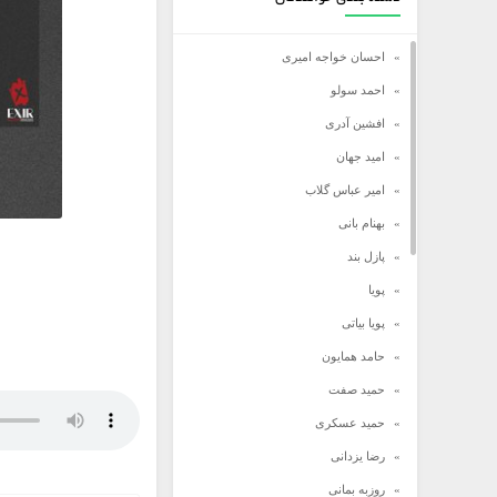
احسان خواجه امیری
احمد سولو
افشین آدری
امید جهان
امیر عباس گلاب
بهنام بانی
پازل بند
پویا
پویا بیاتی
حامد همایون
حمید صفت
حمید عسکری
رضا یزدانی
روزبه بمانی