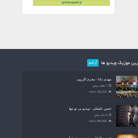
ین موزیک ویدیو ها
آرشیو
مهدی دانا - محرم کازرون
3 هفته پیش
206,325 views
حسن علیقلی - ویدیو بی تو تنها
6 ماه پیش
400,866 views
حسن علیقلی - ویدیو بی تو تنها