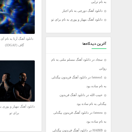
به نام تراپی
فریدون آسرایی
دانلود آهنگ دورچی به نام اجبار
کامران مولایی
دانلود آهنگ مهیار و پوری به نام برای تو
مازیار فلاحی
مجید اخشابی
دانلود آهنگ آرتا به نام آی
مجید خراطها
آخرین دیدگاه‌ها
گاف (IDGAF)
محسن ابراهیم زاده
سجاد
در
دانلود آهنگ مسلم ملتی به نام
محسن چاووشی
روانی
محسن یگانه
fatmea1
در
دانلود آهنگ فریدون بیگدلی
محمد رضا گلزار
به نام ساده بود
محمد علیزاده
حبیب الله
در
دانلود آهنگ فریدون
مرتضی اشرفی
بیگدلی به نام ساده بود
مرتضی سرمدی
دانلود آهنگ مهیار و پوری به
fatmea
در
دانلود آهنگ فریدون بیگدلی
برای تو
مهدی جهانی
به نام ساده بود
مهدی یغمایی
HABIB
در
دانلود آهنگ فریدون بیگدلی
میثم ابراهیمی