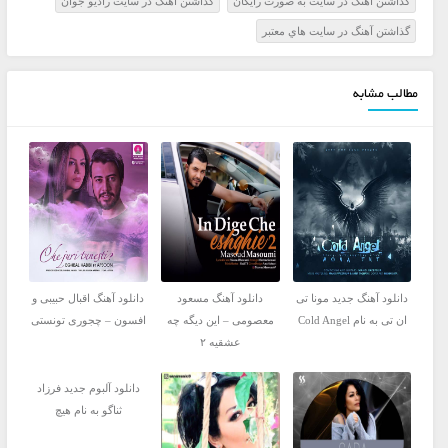
گذاشتن آهنگ در سايت به صورت رايگان
گذاشتن آهنگ در سايت راديو جوان
گذاشتن آهنگ در سايت هاي معتبر
مطالب مشابه
دانلود آهنگ جدید مونا تی
دانلود آهنگ مسعود
دانلود آهنگ اقبال حبیبی و
ان تی به نام Cold Angel
معصومی – این دیگه چه
افسون – چجوری تونستی
عشقیه ۲
دانلود آلبوم جدید فرزاد
ثناگو به نام هیچ