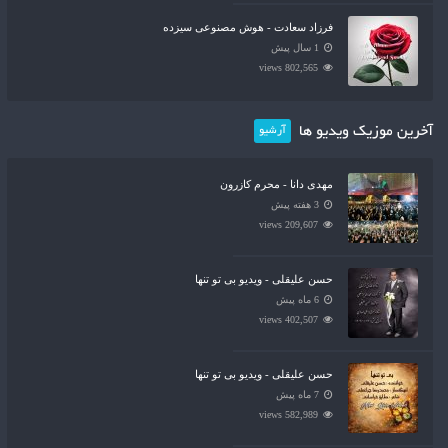
فرزاد سعادت - هوش مصنوعی سیزده
1 سال پیش
802,565 views
آخرین موزیک ویدیو ها
آرشیو
مهدی دانا - محرم کازرون
3 هفته پیش
209,607 views
حسن علیقلی - ویدیو بی تو تنها
6 ماه پیش
402,507 views
حسن علیقلی - ویدیو بی تو تنها
7 ماه پیش
582,989 views