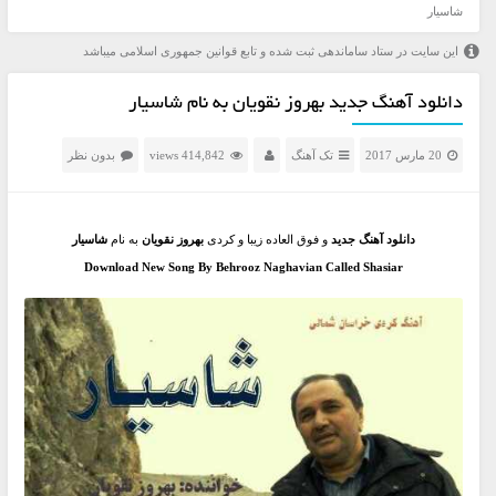
شاسیار
این سایت در ستاد ساماندهی ثبت شده و تابع قوانین جمهوری اسلامی میباشد
دانلود آهنگ جدید بهروز نقویان به نام شاسیار
20 مارس 2017
تک آهنگ
414,842 views
بدون نظر
دانلود آهنگ جدید
و فوق العاده زیبا و کردی
بهروز نقویان
به نام
شاسیار
Download New Song By Behrooz Naghavian Called Shasiar