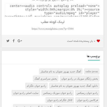
لینک کوتاه مطلب
https://www.musighima.com/?p=1944
0 بار پسنديده شده است
برچسب ها
radio javan
آهنگ جدید بهروز نقویان به نام شاسیار
پخش رايگان موزيک در راديو جوان
پخش سراسري آهنگ
دانلود آهنگ جدید بهروز نقویان به نام شاسیار
راديو جوان تلگرام
راديو جوان ريميکس
راديو جوان موزيک ريميکس
سايت اصلي راديو جوان
فرکانس راديو جوان
کانال تلگرام راديو جوان