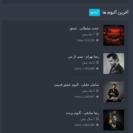
آخرین آلبوم ها
آرشیو
حجت سلطانی - شفق
7 ماه پیش
624,220 views
رضا بهرام - نیمی از من
8 ماه پیش
1,195,884 views
سامان جلیلی - آلبوم عشق قدیمی
8 ماه پیش
1,160,867 views
رضا صادقی - آلبوم برنده
1 سال پیش
3,063,484 views